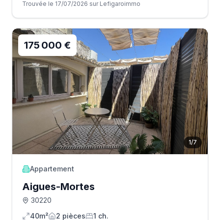
Trouvée le 17/07/2026 sur Lefigaroimmo
175 000 €
1
/
7
Appartement
Aigues-Mortes
30220
40m²
2
pièce
s
1
ch.