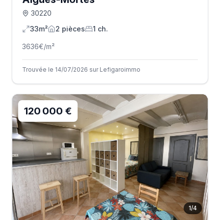
30220
33m²
2
pièce
s
1
ch.
3636
€/m²
Trouvée le 14/07/2026 sur Lefigaroimmo
120 000 €
1
/
4