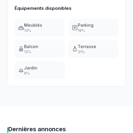
Équipements disponibles
Meublés
Parking
13
%
19
%
Balcon
Terrasse
13
%
31
%
Jardin
6
%
Dernières annonces