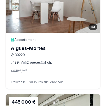
1
/
3
Appartement
Aigues-Mortes
30220
29m²
2
pièce
s
1
ch.
4448
€/m²
Trouvée le 02/08/2026 sur Leboncoin
445 000 €