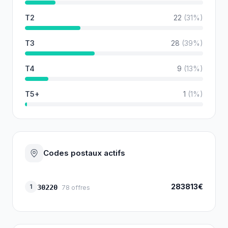
T2
22
(
31
%)
T3
28
(
39
%)
T4
9
(
13
%)
T5+
1
(
1
%)
Codes postaux actifs
283813€
1
30220
78
offres