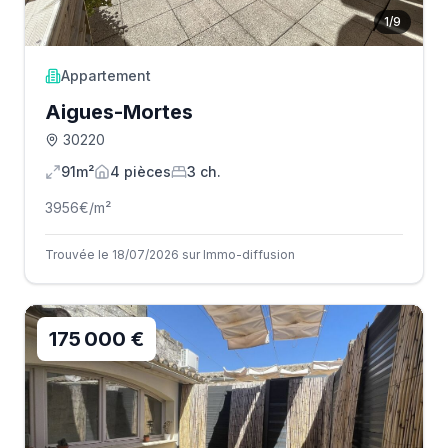
1
/
9
Appartement
Aigues-Mortes
30220
91m²
4
pièce
s
3
ch.
3956
€/m²
Trouvée le 18/07/2026 sur Immo-diffusion
175 000 €