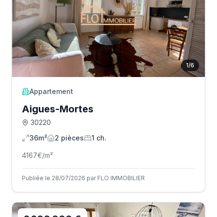
1
/
6
Appartement
Aigues-Mortes
30220
36m²
2
pièce
s
1
ch.
4167
€/m²
Publiée le 28/07/2026 par FLO IMMOBILIER