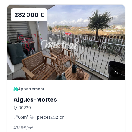
282 000 €
1
/
9
Appartement
Aigues-Mortes
30220
65m²
4
pièce
s
2
ch.
4338
€/m²