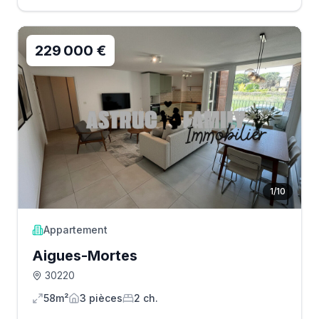
229 000 €
1
/
10
Appartement
Aigues-Mortes
30220
58m²
3
pièce
s
2
ch.