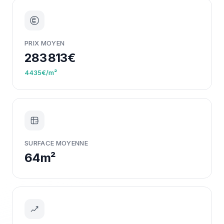
PRIX MOYEN
283 813€
4435€/m²
m²
SURFACE MOYENNE
64m²