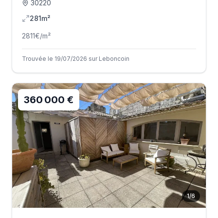
30220
281m²
2811
€/m²
Trouvée le 19/07/2026 sur Leboncoin
360 000 €
1
/
6