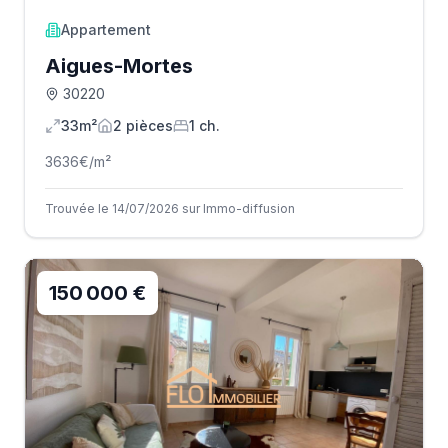
Appartement
Aigues-Mortes
30220
33m²
2
pièce
s
1
ch.
3636
€/m²
Trouvée le 14/07/2026 sur Immo-diffusion
150 000 €