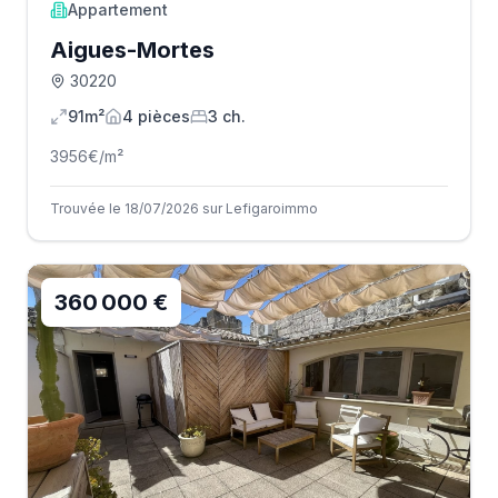
Appartement
Aigues-Mortes
30220
91m²
4
pièce
s
3
ch.
3956
€/m²
Trouvée le 18/07/2026 sur Lefigaroimmo
360 000 €