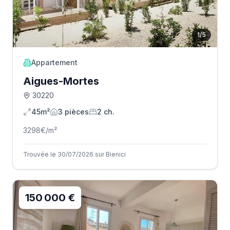
1
/
5
Appartement
Aigues-Mortes
30220
45m²
3
pièce
s
2
ch.
3298
€/m²
Trouvée le 30/07/2026 sur Bienici
150 000 €