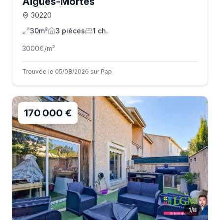
Aigues-Mortes
30220
30m²
3
pièce
s
1
ch.
3000
€/m²
Trouvée le 05/08/2026 sur Pap
170 000 €
1
/
8