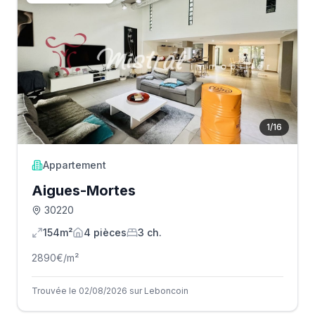
1
/
16
Appartement
Aigues-Mortes
30220
154m²
4
pièce
s
3
ch.
2890
€/m²
Trouvée le 02/08/2026 sur Leboncoin