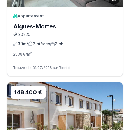
1
/
9
Appartement
Aigues-Mortes
30220
39m²
3
pièce
s
2
ch.
2538
€/m²
Trouvée le 31/07/2026 sur Bienici
148 400 €