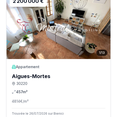
2 200 000 €
1
/
13
Appartement
Aigues-Mortes
30220
457m²
4814
€/m²
Trouvée le 26/07/2026 sur Bienici