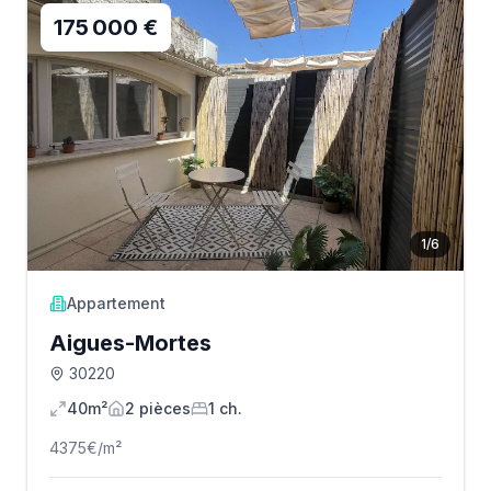
175 000 €
1
/
6
Appartement
Aigues-Mortes
30220
40m²
2
pièce
s
1
ch.
4375
€/m²