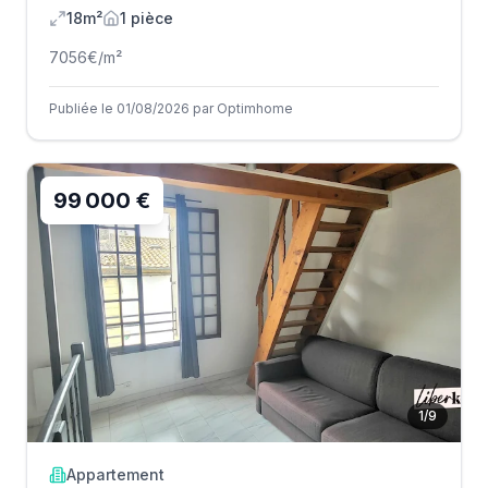
18m²
1
pièce
7056
€/m²
Publiée le 01/08/2026 par Optimhome
99 000 €
1
/
9
Appartement