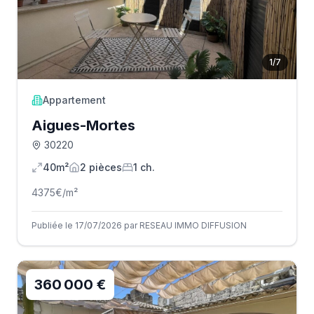
1
/
7
Appartement
Aigues-Mortes
30220
40m²
2
pièce
s
1
ch.
4375
€/m²
Publiée le 17/07/2026 par RESEAU IMMO DIFFUSION
360 000 €