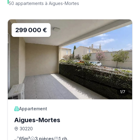
50
appartements
à
Aigues-Mortes
299 000 €
1
/
7
Appartement
Aigues-Mortes
30220
65m²
3
pièce
s
1
ch.