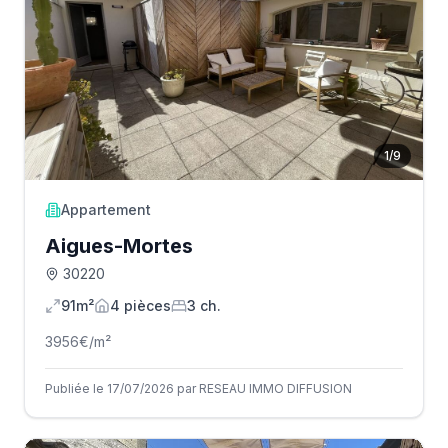
1
/
9
Appartement
Aigues-Mortes
30220
91m²
4
pièce
s
3
ch.
3956
€/m²
Publiée le 17/07/2026 par RESEAU IMMO DIFFUSION