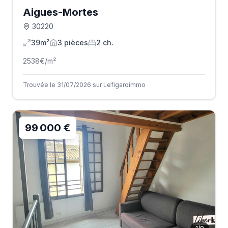
Aigues-Mortes
30220
39m²
3
pièce
s
2
ch.
2538
€/m²
Trouvée le 31/07/2026 sur Lefigaroimmo
99 000 €