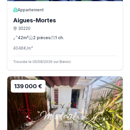
Appartement
Aigues-Mortes
30220
42m²
2
pièce
s
1
ch.
4048
€/m²
Trouvée le 05/08/2026 sur Bienici
139 000 €