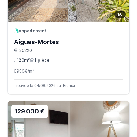
1
/
6
Appartement
Aigues-Mortes
30220
20m²
1
pièce
6950
€/m²
Trouvée le 04/08/2026 sur Bienici
129 000 €