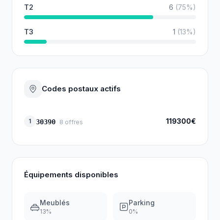
T2
6
(
75
%)
T3
1
(
13
%)
Codes postaux actifs
119300€
1
30390
8
offres
Équipements disponibles
Meublés
Parking
13
%
0
%