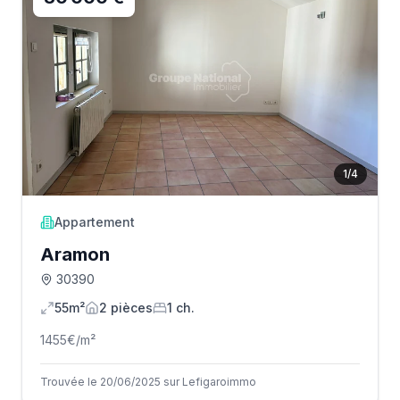
1
/
4
Appartement
Aramon
30390
55m²
2
pièce
s
1
ch.
1455
€/m²
Trouvée le 20/06/2025 sur Lefigaroimmo