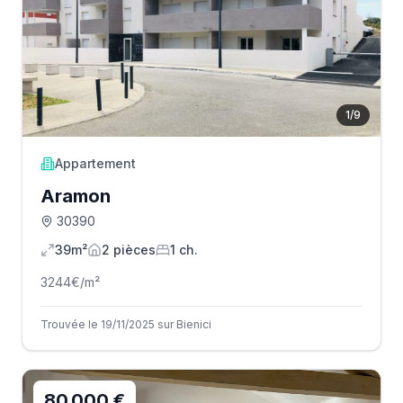
1
/
9
Appartement
Aramon
30390
39m²
2
pièce
s
1
ch.
3244
€/m²
Trouvée le 19/11/2025 sur Bienici
80 000 €