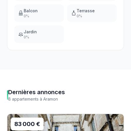
Balcon
Terrasse
0
%
0
%
Jardin
0
%
Dernières annonces
8
appartements
à
Aramon
83 000 €