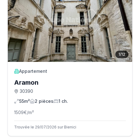
1
/
12
Appartement
Aramon
30390
55m²
2
pièce
s
1
ch.
1509
€/m²
Trouvée le 29/07/2026 sur Bienici