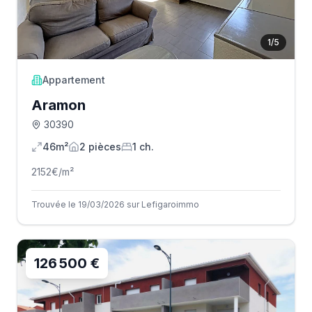
1
/
5
Appartement
Aramon
30390
46m²
2
pièce
s
1
ch.
2152
€/m²
Trouvée le 19/03/2026 sur Lefigaroimmo
126 500 €