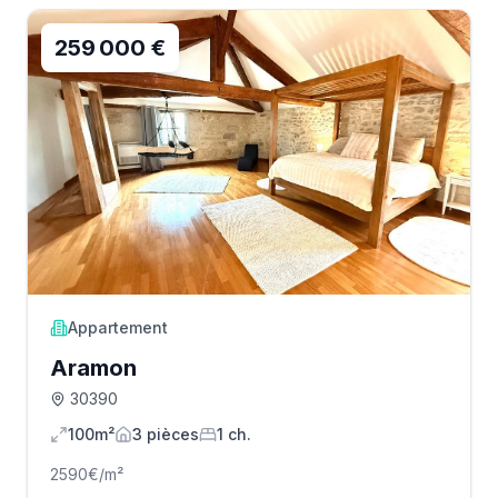
259 000 €
Appartement
Aramon
30390
100m²
3
pièce
s
1
ch.
2590
€/m²