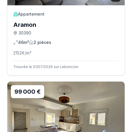
Appartement
Aramon
30390
46m²
2
pièce
s
2152
€/m²
Trouvée le 01/07/2026 sur Leboncoin
99 000 €