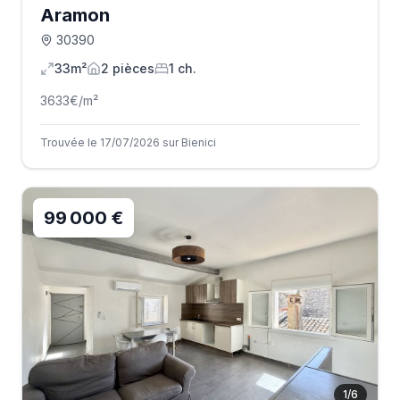
Aramon
30390
33m²
2
pièce
s
1
ch.
3633
€/m²
Trouvée le 17/07/2026 sur Bienici
99 000 €
1
/
6