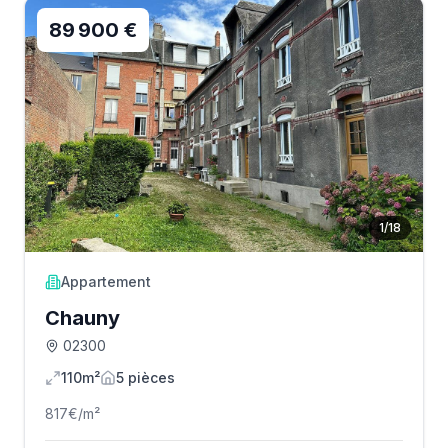
89 900 €
1
/
18
Appartement
Chauny
02300
110m²
5
pièce
s
817
€/m²