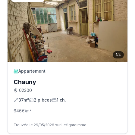
1
/
4
Appartement
Chauny
02300
37m²
2
pièce
s
1
ch.
646
€/m²
Trouvée le 29/05/2026 sur Lefigaroimmo