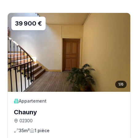
39 900 €
1
/
6
Appartement
Chauny
02300
35m²
1
pièce