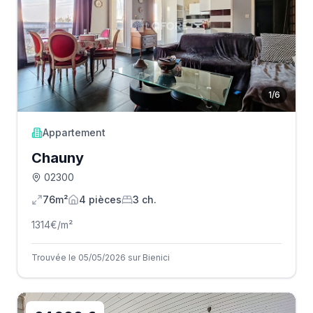
1
/
6
Appartement
Chauny
02300
76m²
4
pièce
s
3
ch.
1314
€/m²
Trouvée le 05/05/2026 sur Bienici