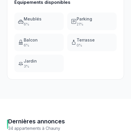
Équipements disponibles
Meublés
Parking
6
%
21
%
Balcon
Terrasse
6
%
0
%
Jardin
3
%
Dernières annonces
34
appartements
à
Chauny