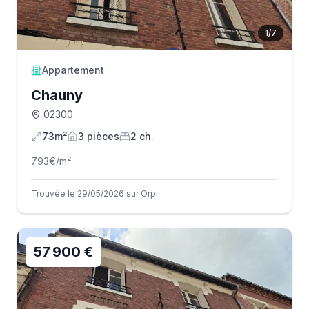
1
/
7
Appartement
Chauny
02300
73m²
3
pièce
s
2
ch.
793
€/m²
Trouvée le 29/05/2026 sur Orpi
57 900 €