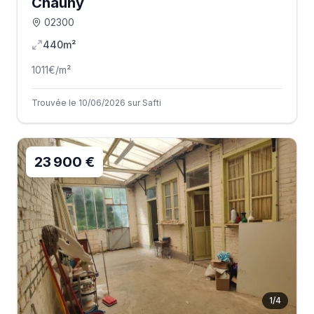
Chauny
02300
440m²
1011
€/m²
Trouvée le 10/06/2026 sur Safti
23 900 €
1
/
4