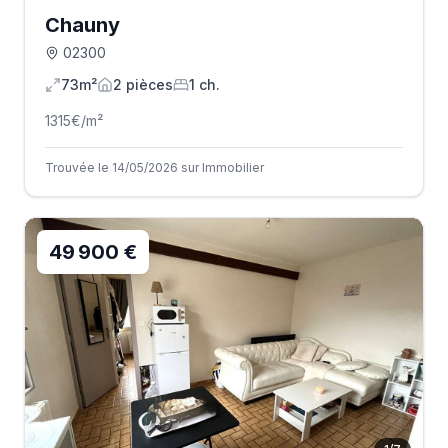
Chauny
02300
73m²
2
pièce
s
1
ch.
1315
€/m²
Trouvée le 14/05/2026 sur Immobilier
49 900 €