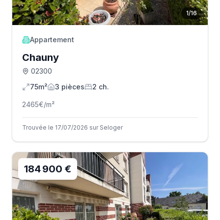
1
/
16
Appartement
Chauny
02300
75m²
3
pièce
s
2
ch.
2465
€/m²
Trouvée le 17/07/2026 sur Seloger
184 900 €