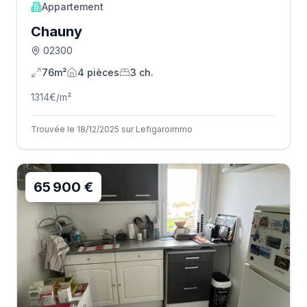
Appartement
Chauny
02300
76m²
4
pièce
s
3
ch.
1314
€/m²
Trouvée le 18/12/2025 sur Lefigaroimmo
65 900 €