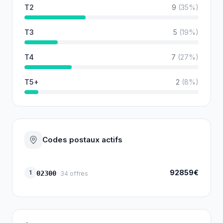
T2
9
(
35
%)
T3
5
(
19
%)
T4
7
(
27
%)
T5+
2
(
8
%)
Codes postaux actifs
92859€
1
02300
34
offres