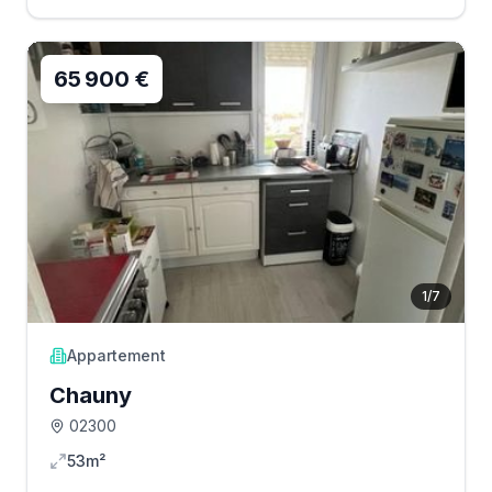
65 900 €
1
/
7
Appartement
Chauny
02300
53m²