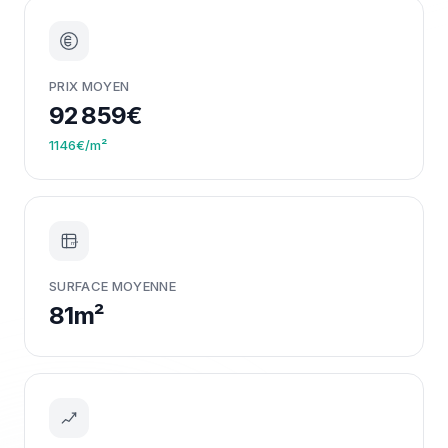
PRIX MOYEN
92 859€
1146€/m²
m²
SURFACE MOYENNE
81m²