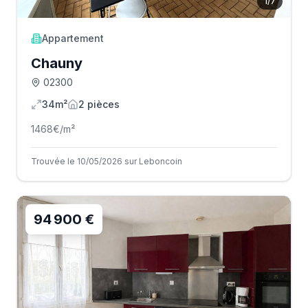
1
/
7
Appartement
Chauny
02300
34m²
2
pièce
s
1468
€/m²
Trouvée le 10/05/2026 sur Leboncoin
94 900 €