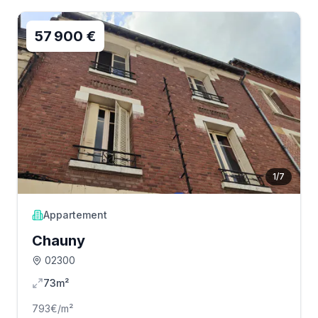
57 900 €
1
/
7
Appartement
Chauny
02300
73m²
793
€/m²