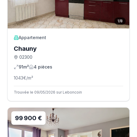
1
/
8
Appartement
Chauny
02300
91m²
4
pièce
s
1043
€/m²
Trouvée le 09/05/2026 sur Leboncoin
99 900 €