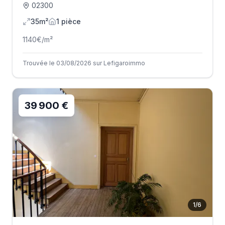
02300
35m²
1
pièce
1140
€/m²
Trouvée le 03/08/2026 sur Lefigaroimmo
39 900 €
1
/
6