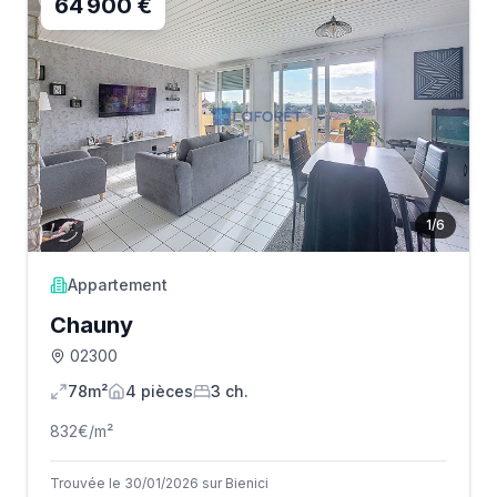
64 900 €
1
/
6
Appartement
Chauny
02300
78m²
4
pièce
s
3
ch.
832
€/m²
Trouvée le 30/01/2026 sur Bienici