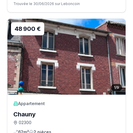
Trouvée le 30/06/2026 sur Leboncoin
48 900 €
1
/
9
Appartement
Chauny
02300
62m²
2
pièce
s