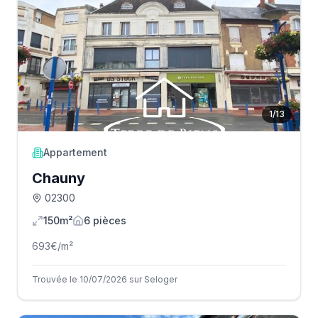
1
/
13
Appartement
Chauny
02300
150m²
6
pièce
s
693
€/m²
Trouvée le 10/07/2026 sur Seloger