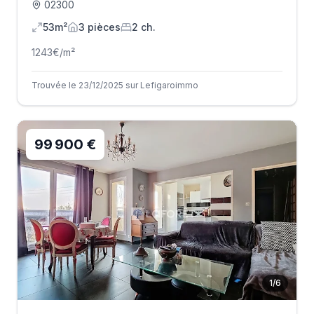
02300
53m²
3
pièce
s
2
ch.
1243
€/m²
Trouvée le 23/12/2025 sur Lefigaroimmo
99 900 €
1
/
6