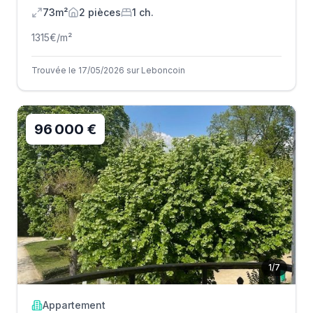
73m²
2
pièce
s
1
ch.
1315
€/m²
Trouvée le 17/05/2026 sur Leboncoin
96 000 €
1
/
7
Appartement