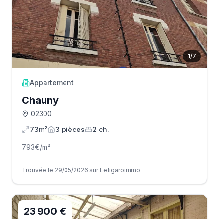
1
/
7
Appartement
Chauny
02300
73m²
3
pièce
s
2
ch.
793
€/m²
Trouvée le 29/05/2026 sur Lefigaroimmo
23 900 €