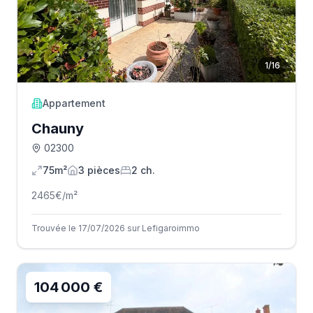
1
/
16
Appartement
Chauny
02300
75m²
3
pièce
s
2
ch.
2465
€/m²
Trouvée le 17/07/2026 sur Lefigaroimmo
104 000 €