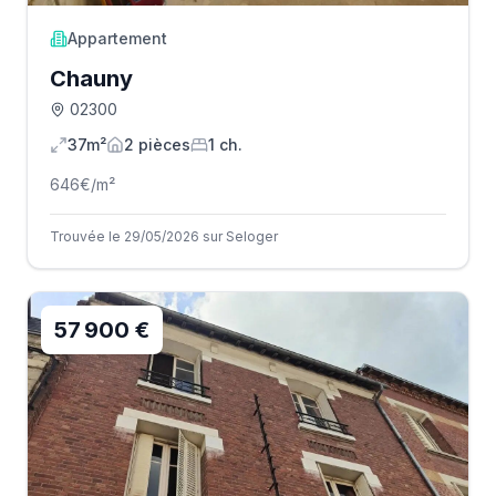
Appartement
Chauny
02300
37m²
2
pièce
s
1
ch.
646
€/m²
Trouvée le 29/05/2026 sur Seloger
57 900 €