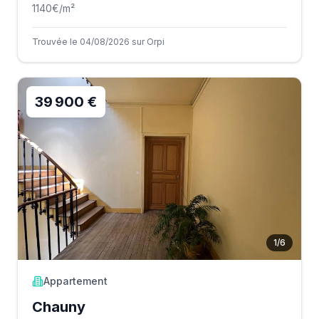
1140
€/m²
Trouvée le 04/08/2026 sur Orpi
39 900 €
1
/
6
Appartement
Chauny