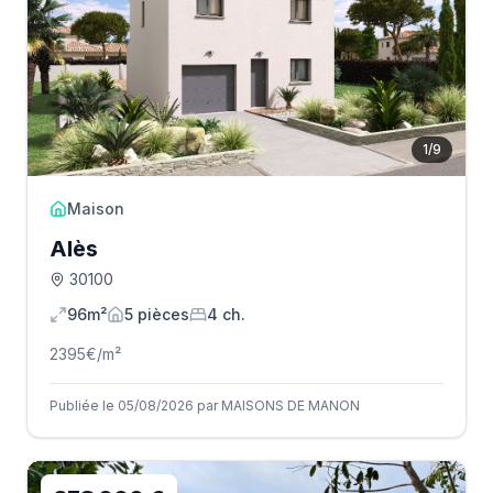
1
/
9
Maison
Alès
30100
96m²
5
pièce
s
4
ch.
2395
€/m²
Publiée le 05/08/2026 par MAISONS DE MANON