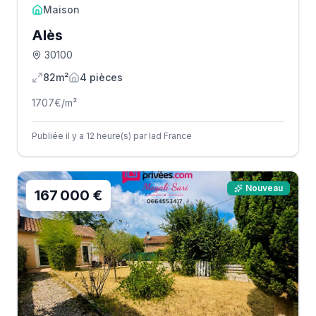
Maison
Alès
30100
82m²
4
pièce
s
1707
€/m²
Publiée il y a 12 heure(s) par Iad France
Nouveau
167 000 €