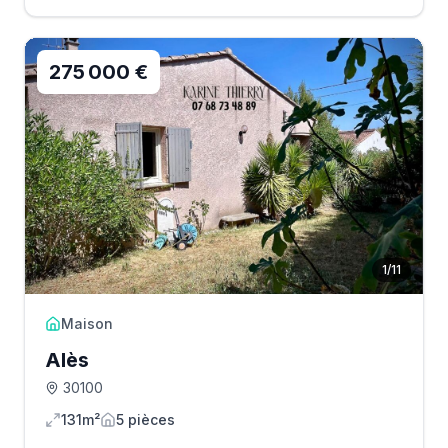
275 000 €
1
/
11
Maison
Alès
30100
131m²
5
pièce
s