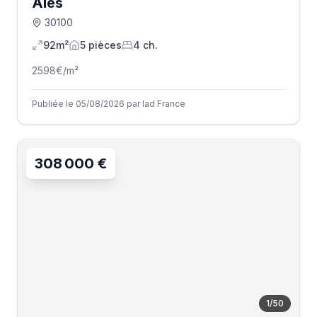
Alès
30100
92m²
5
pièce
s
4
ch.
2598
€/m²
Publiée le 05/08/2026 par Iad France
308 000 €
1
/
50