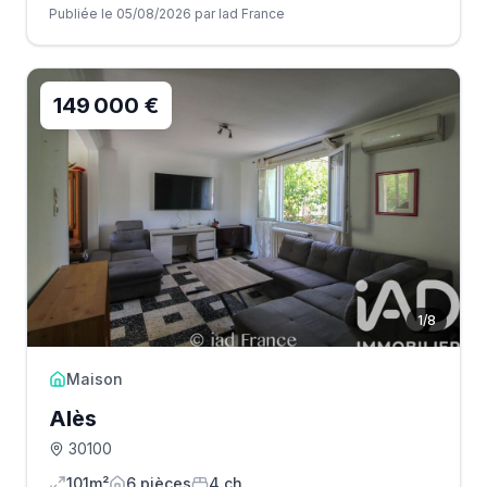
Publiée le 05/08/2026 par Iad France
149 000 €
1
/
8
Maison
Alès
30100
101m²
6
pièce
s
4
ch.