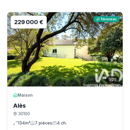
Nouveau
229 000 €
1
/
20
Maison
Alès
30100
134m²
7
pièce
s
4
ch.