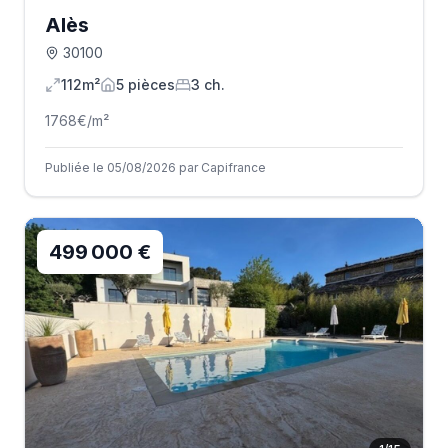
Alès
30100
112m²
5
pièce
s
3
ch.
1768
€/m²
Publiée le 05/08/2026 par Capifrance
499 000 €