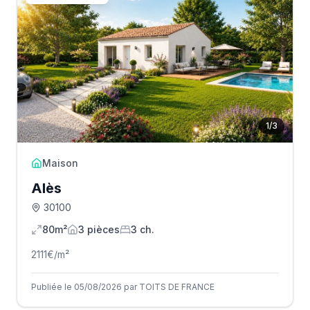
1
/
3
Maison
Alès
30100
80m²
3
pièce
s
3
ch.
2111
€/m²
Publiée le 05/08/2026 par TOITS DE FRANCE