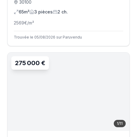
30100
65m²
3
pièce
s
2
ch.
2569
€/m²
Trouvée le 05/08/2026 sur Paruvendu
275 000 €
1
/
11