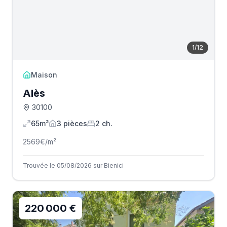
1
/
12
Maison
Alès
30100
65m²
3
pièce
s
2
ch.
2569
€/m²
Trouvée le 05/08/2026 sur Bienici
220 000 €