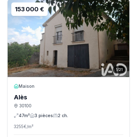
153 000 €
1
/
21
Maison
Alès
30100
47m²
3
pièce
s
2
ch.
3255
€/m²