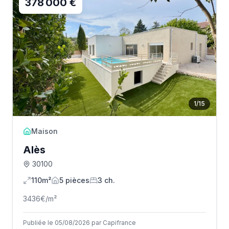
378 000 €
1
/
15
Maison
Alès
30100
110m²
5
pièce
s
3
ch.
3436
€/m²
Publiée le 05/08/2026 par Capifrance