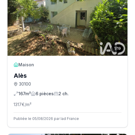
1
/
19
Maison
Alès
30100
167m²
6
pièce
s
2
ch.
1317
€/m²
Publiée le 05/08/2026 par Iad France