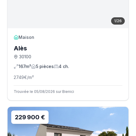
1
/
26
Maison
Alès
30100
167m²
5
pièce
s
4
ch.
2749
€/m²
Trouvée le 05/08/2026 sur Bienici
229 900 €