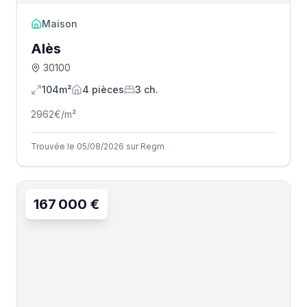
Maison
Alès
30100
104m²
4
pièce
s
3
ch.
2962
€/m²
Trouvée le 05/08/2026 sur Regm
167 000 €