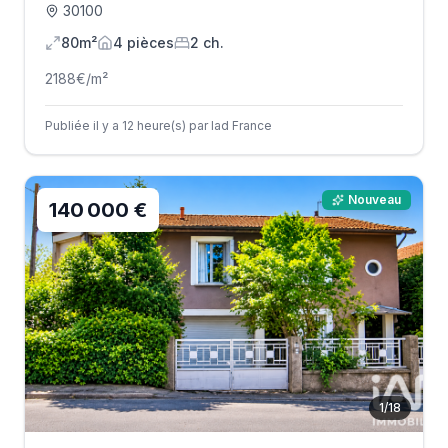
30100
80m²
4
pièce
s
2
ch.
2188
€/m²
Publiée il y a 12 heure(s) par Iad France
Nouveau
140 000 €
1
/
18