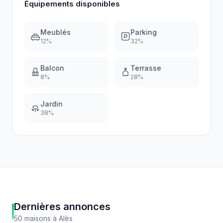
Équipements disponibles
Meublés
Parking
12
%
32
%
Balcon
Terrasse
8
%
28
%
Jardin
38
%
Dernières annonces
50
maisons
à
Alès