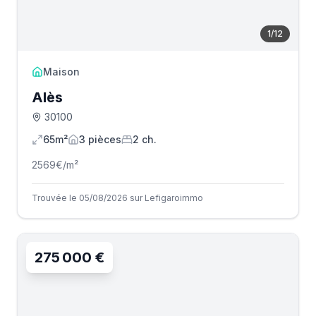
1
/
12
Maison
Alès
30100
65m²
3
pièce
s
2
ch.
2569
€/m²
Trouvée le 05/08/2026 sur Lefigaroimmo
275 000 €