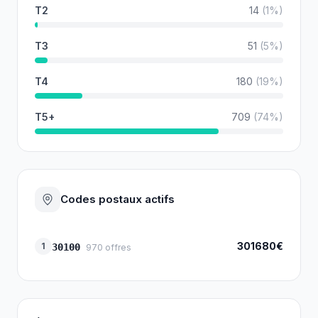
T2
14
(
1
%)
T3
51
(
5
%)
T4
180
(
19
%)
T5+
709
(
74
%)
Codes postaux actifs
301680€
1
30100
970
offres