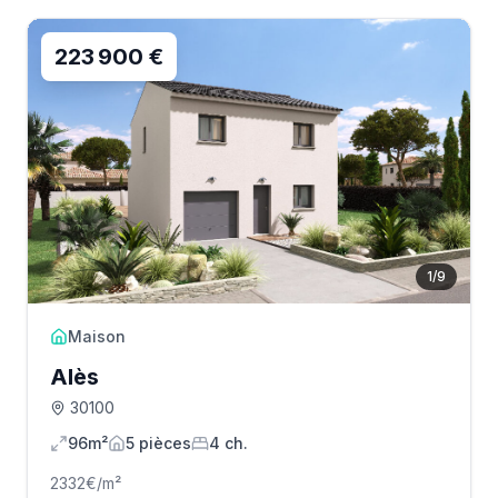
223 900 €
1
/
9
Maison
Alès
30100
96m²
5
pièce
s
4
ch.
2332
€/m²