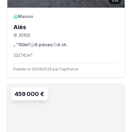
1
/
15
Maison
Alès
30100
150m²
6
pièce
s
4
ch.
3327
€/m²
Publiée le 05/08/2026 par Capifrance
459 000 €