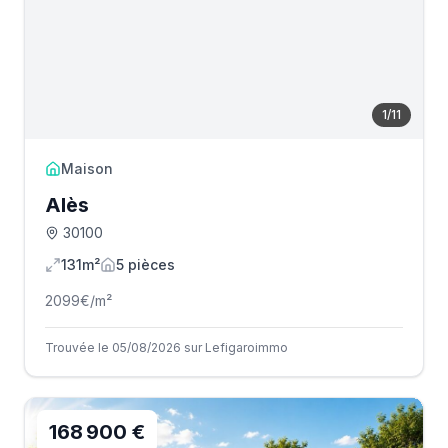
1
/
11
Maison
Alès
30100
131m²
5
pièce
s
2099
€/m²
Trouvée le 05/08/2026 sur Lefigaroimmo
168 900 €