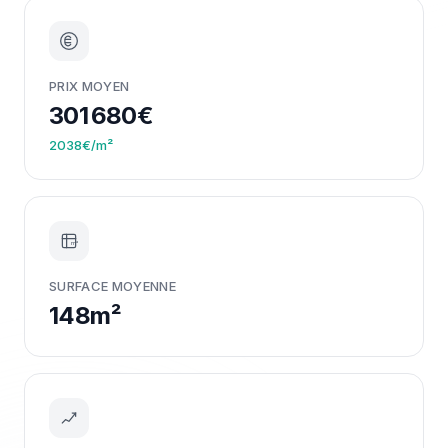
PRIX MOYEN
301 680€
2038€/m²
m²
SURFACE MOYENNE
148m²