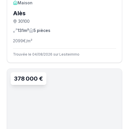
Maison
Alès
30100
131m²
5
pièce
s
2099
€/m²
Trouvée le 04/08/2026 sur Lesiteimmo
378 000 €