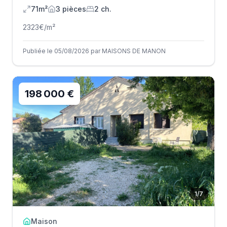
71m²
3
pièce
s
2
ch.
2323
€/m²
Publiée le 05/08/2026 par MAISONS DE MANON
198 000 €
1
/
7
Maison