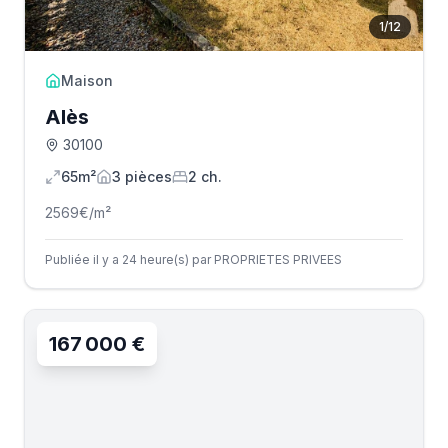
1
/
12
Maison
Alès
30100
65m²
3
pièce
s
2
ch.
2569
€/m²
Publiée il y a 24 heure(s) par PROPRIETES PRIVEES
167 000 €