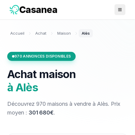
Casanea
Ouvrir 
Accueil
Achat
Maison
Alès
970
ANNONCES DISPONIBLES
Achat
maison
à
Alès
Découvrez
970
maisons
à vendre
à
Alès
. Prix
moyen :
301 680€
.