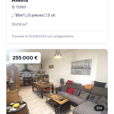
Alleins
13980
85m²
5
pièce
s
3
ch.
3941
€/m²
Trouvée le 04/08/2026 sur Lefigaroimmo
255 000 €
1
/
14