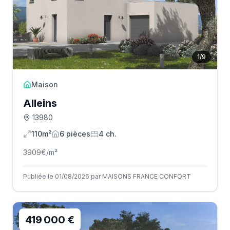
1
/
9
Maison
Alleins
13980
110m²
6
pièce
s
4
ch.
3909
€/m²
Publiée le 01/08/2026 par MAISONS FRANCE CONFORT
419 000 €