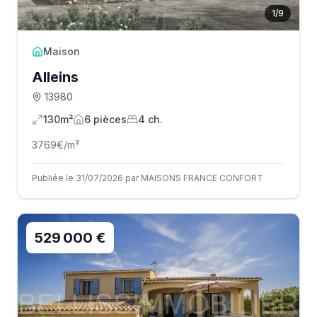
1
/
9
Maison
Alleins
13980
130m²
6
pièce
s
4
ch.
3769
€/m²
Publiée le 31/07/2026 par MAISONS FRANCE CONFORT
529 000 €