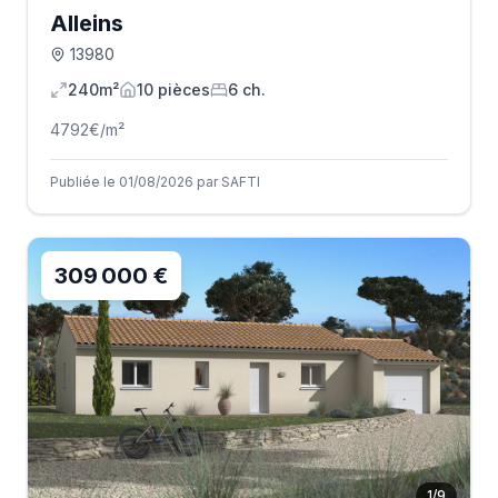
Alleins
13980
240m²
10
pièce
s
6
ch.
4792
€/m²
Publiée le 01/08/2026 par SAFTI
309 000 €
1
/
9