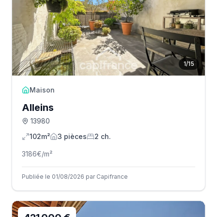
1
/
15
Maison
Alleins
13980
102m²
3
pièce
s
2
ch.
3186
€/m²
Publiée le 01/08/2026 par Capifrance