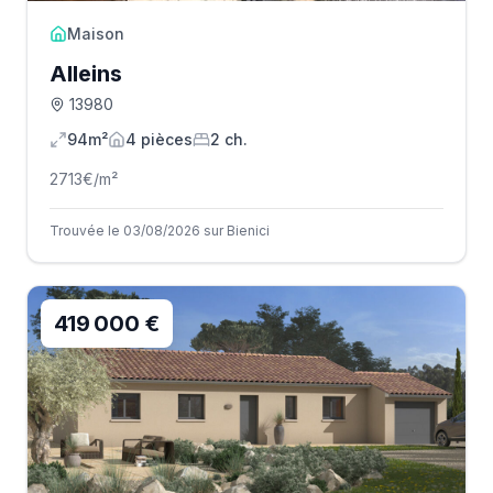
Maison
Alleins
13980
94m²
4
pièce
s
2
ch.
2713
€/m²
Trouvée le 03/08/2026 sur Bienici
419 000 €