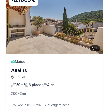
421 000 €
1
/
18
Maison
Alleins
13980
150m²
6
pièce
s
4
ch.
2807
€/m²
Trouvée le 01/08/2026 sur Lefigaroimmo