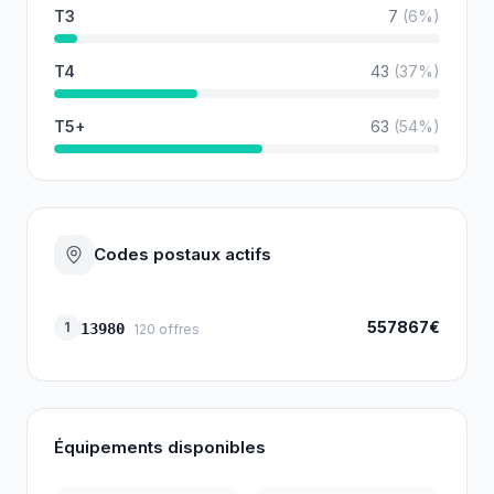
T3
7
(
6
%)
T4
43
(
37
%)
T5+
63
(
54
%)
Codes postaux actifs
557867€
1
13980
120
offres
Équipements disponibles