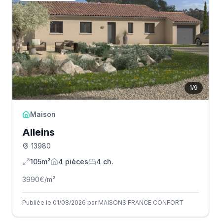
1
/
9
Maison
Alleins
13980
105m²
4
pièce
s
4
ch.
3990
€/m²
Publiée le 01/08/2026 par MAISONS FRANCE CONFORT