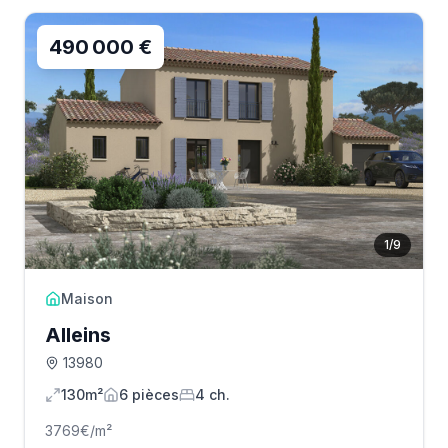
490 000 €
1
/
9
Maison
Alleins
13980
130m²
6
pièce
s
4
ch.
3769
€/m²