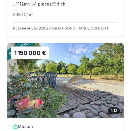
112m²
4
pièce
s
4
ch.
3987
€/m²
Publiée le 01/08/2026 par MAISONS FRANCE CONFORT
1 150 000 €
1
/
13
Maison