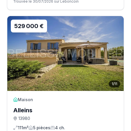
Trouvée le 30/07/2026 sur Leboncoin
529 000 €
1
/
11
Maison
Alleins
13980
111m²
5
pièce
s
4
ch.