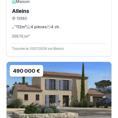
Maison
Alleins
13980
112m²
4
pièce
s
4
ch.
3987
€/m²
Trouvée le 31/07/2026 sur Bienici
490 000 €