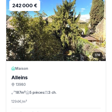
242 000 €
1
/
18
Maison
Alleins
13980
187m²
5
pièce
s
3
ch.
1294
€/m²