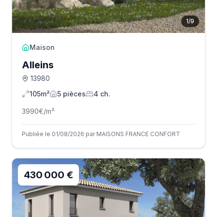
1
/
9
Maison
Alleins
13980
105m²
5
pièce
s
4
ch.
3990
€/m²
Publiée le 01/08/2026 par MAISONS FRANCE CONFORT
430 000 €