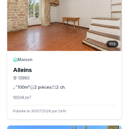
1
/
13
Maison
Alleins
13980
100m²
2
pièce
s
2
ch.
1650
€/m²
Publiée le 30/07/2026 par Zefir