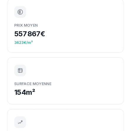
PRIX MOYEN
557 867€
3623€/m²
m²
SURFACE MOYENNE
154m²