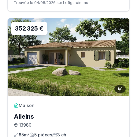
Trouvée le 04/08/2026 sur Lefigaroimmo
352 325 €
1
/
8
Maison
Alleins
13980
85m²
5
pièce
s
3
ch.