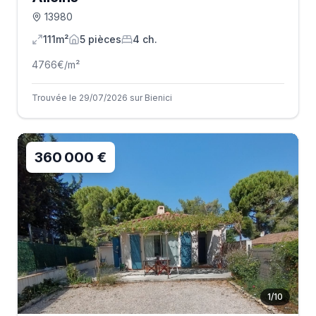
13980
111m²
5
pièce
s
4
ch.
4766
€/m²
Trouvée le 29/07/2026 sur Bienici
360 000 €
1
/
10