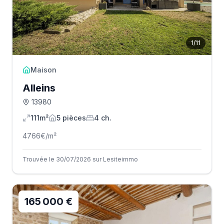
1
/
11
Maison
Alleins
13980
111m²
5
pièce
s
4
ch.
4766
€/m²
Trouvée le 30/07/2026 sur Lesiteimmo
165 000 €