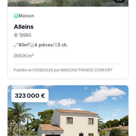
Maison
Alleins
13980
80m²
4
pièce
s
3
ch.
3863
€/m²
Publiée le 01/08/2026 par MAISONS FRANCE CONFORT
323 000 €