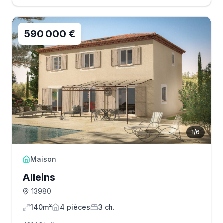
590 000 €
1
/
6
Maison
Alleins
13980
140m²
4
pièce
s
3
ch.