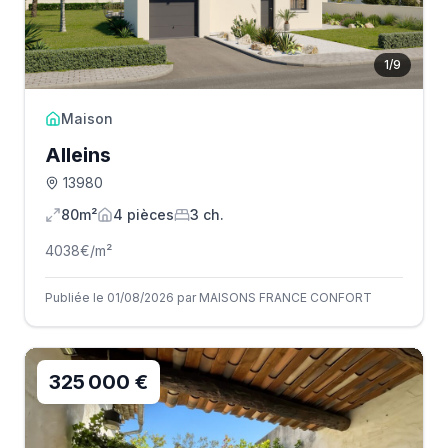
1
/
9
Maison
Alleins
13980
80m²
4
pièce
s
3
ch.
4038
€/m²
Publiée le 01/08/2026 par MAISONS FRANCE CONFORT
325 000 €