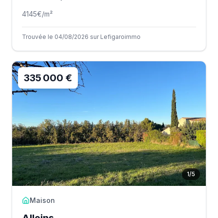
4145
€/m²
Trouvée le 04/08/2026 sur Lefigaroimmo
335 000 €
1
/
5
Maison