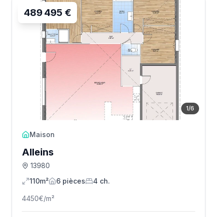
489 495 €
1
/
6
Maison
Alleins
13980
110m²
6
pièce
s
4
ch.
4450
€/m²