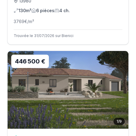
13980
130m²
6
pièce
s
4
ch.
3769
€/m²
Trouvée le 31/07/2026 sur Bienici
446 500 €
1
/
9