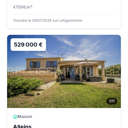
4766
€/m²
Trouvée le 29/07/2026 sur Lefigaroimmo
529 000 €
1
/
11
Maison
Alleins