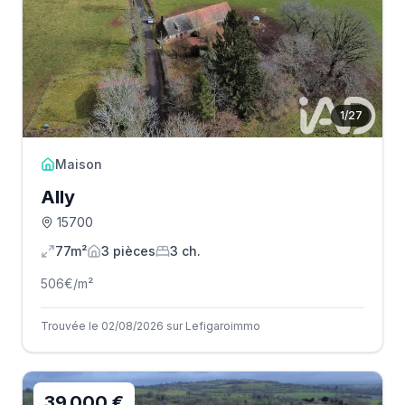
1
/
27
Maison
Ally
15700
77m²
3
pièce
s
3
ch.
506
€/m²
Trouvée le 02/08/2026 sur Lefigaroimmo
39 000 €