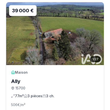
39 000 €
1
/
27
Maison
Ally
15700
77m²
3
pièce
s
3
ch.
506
€/m²