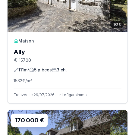
1
/
23
Maison
Ally
15700
111m²
5
pièce
s
3
ch.
1532
€/m²
Trouvée le 29/07/2026 sur Lefigaroimmo
170 000 €