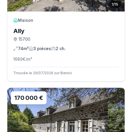
1
/
15
Maison
Ally
15700
74m²
3
pièce
s
2
ch.
1689
€/m²
Trouvée le 29/07/2026 sur Bienici
170 000 €