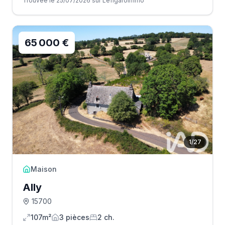
Trouvée le 25/07/2026 sur Lefigaroimmo
65 000 €
1
/
27
Maison
Ally
15700
107m²
3
pièce
s
2
ch.