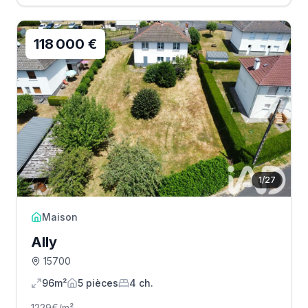
118 000 €
1
/
27
Maison
Ally
15700
96m²
5
pièce
s
4
ch.
1229
€/m²