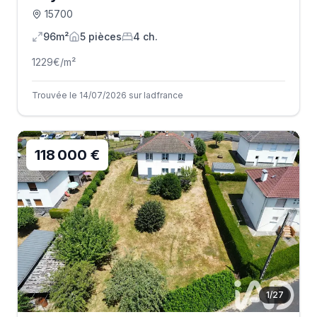
15700
96m²
5
pièce
s
4
ch.
1229
€/m²
Trouvée le 14/07/2026 sur Iadfrance
118 000 €
1
/
27