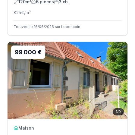
120m²
6
pièce
s
3
ch.
825
€/m²
Trouvée le 16/06/2026 sur Leboncoin
99 000 €
1
/
9
Maison