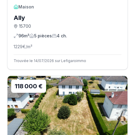
Maison
Ally
15700
96m²
5
pièce
s
4
ch.
1229
€/m²
Trouvée le 14/07/2026 sur Lefigaroimmo
118 000 €