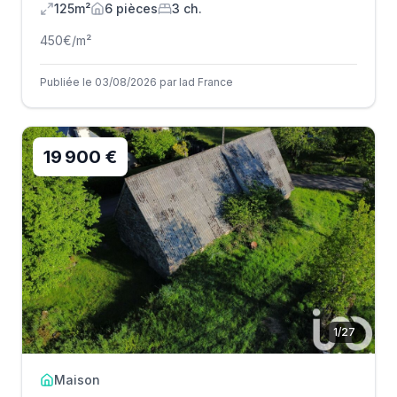
125m²
6
pièce
s
3
ch.
450
€/m²
Publiée le 03/08/2026 par Iad France
19 900 €
1
/
27
Maison