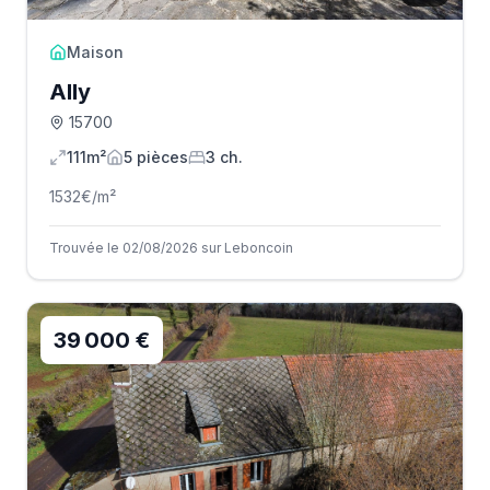
Maison
Ally
15700
111m²
5
pièce
s
3
ch.
1532
€/m²
Trouvée le 02/08/2026 sur Leboncoin
39 000 €