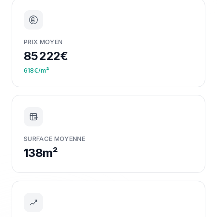
PRIX MOYEN
85 222€
618€/m²
m²
SURFACE MOYENNE
138m²