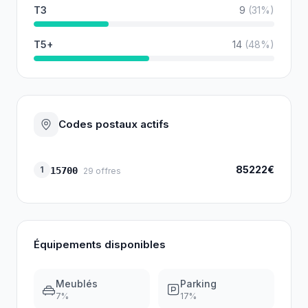
T3
9
(
31
%)
T5+
14
(
48
%)
Codes postaux actifs
85222€
1
15700
29
offres
Équipements disponibles
Meublés
Parking
7
%
17
%