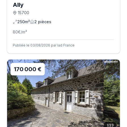
Ally
15700
250m²
2
pièce
s
80
€/m²
Publiée le 03/08/2026 par Iad France
170 000 €
1
/
23