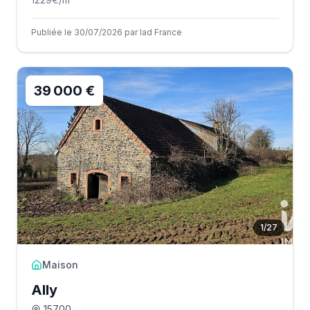
Publiée le 30/07/2026 par Iad France
39 000 €
1
/
27
Maison
Ally
15700