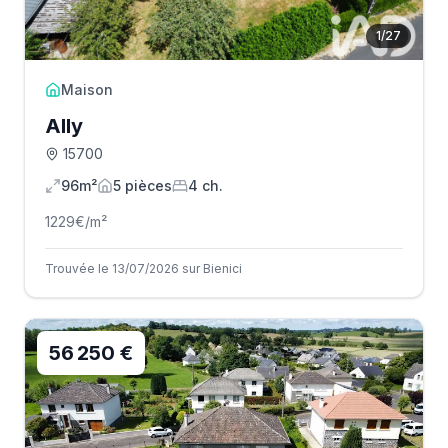
1
/
27
Maison
Ally
15700
96m²
5
pièce
s
4
ch.
1229
€/m²
Trouvée le 13/07/2026 sur Bienici
56 250 €