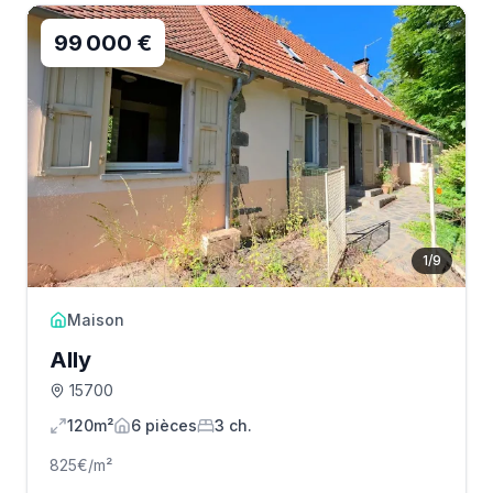
99 000 €
1
/
9
Maison
Ally
15700
120m²
6
pièce
s
3
ch.
825
€/m²