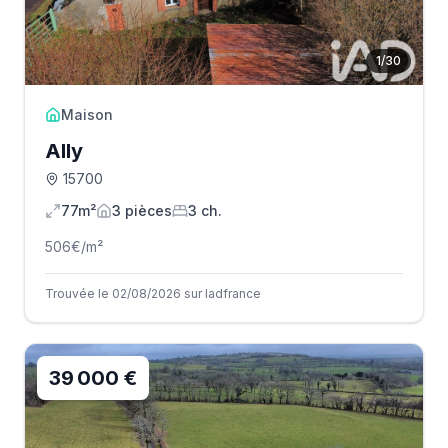
1
/
30
Maison
Ally
15700
77m²
3
pièce
s
3
ch.
506
€/m²
Trouvée le 02/08/2026 sur Iadfrance
39 000 €