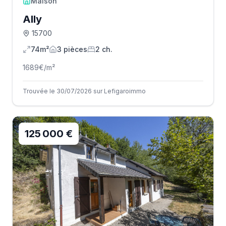
Maison
Ally
15700
74m²
3
pièce
s
2
ch.
1689
€/m²
Trouvée le 30/07/2026 sur Lefigaroimmo
125 000 €