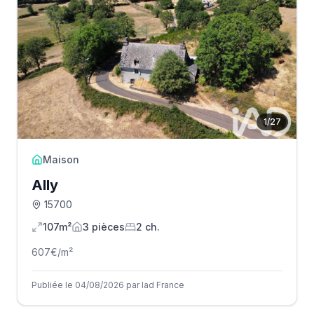
1
/
27
Maison
Ally
15700
107m²
3
pièce
s
2
ch.
607
€/m²
Publiée le 04/08/2026 par Iad France