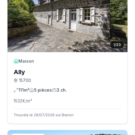
1
/
23
Maison
Ally
15700
111m²
5
pièce
s
3
ch.
1532
€/m²
Trouvée le 29/07/2026 sur Bienici