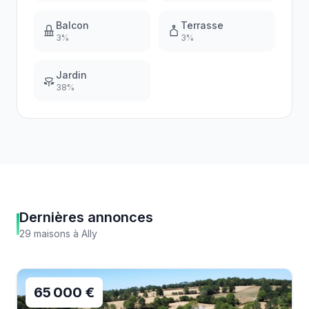
Balcon
Terrasse
3
%
3
%
Jardin
38
%
Dernières annonces
29
maisons
à
Ally
65 000 €