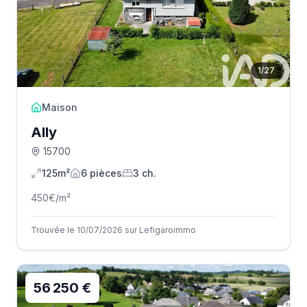
1
/
27
Maison
Ally
15700
125m²
6
pièce
s
3
ch.
450
€/m²
Trouvée le 10/07/2026 sur Lefigaroimmo
56 250 €