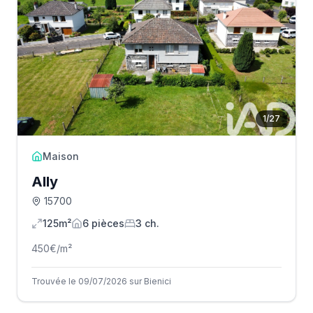
1
/
27
Maison
Ally
15700
125m²
6
pièce
s
3
ch.
450
€/m²
Trouvée le 09/07/2026 sur Bienici