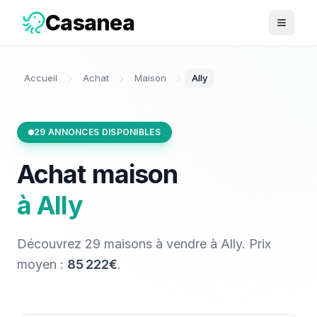
Casanea
Ouvrir 
Accueil
Achat
Maison
Ally
29
ANNONCES DISPONIBLES
Achat
maison
à
Ally
Découvrez
29
maisons
à vendre
à
Ally
. Prix
moyen :
85 222€
.