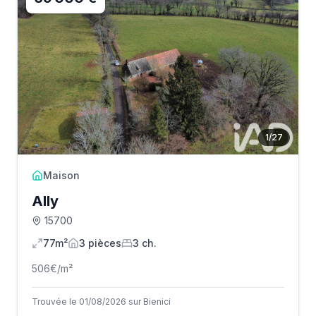
1
/
27
Maison
Ally
15700
77m²
3
pièce
s
3
ch.
506
€/m²
Trouvée le 01/08/2026 sur Bienici