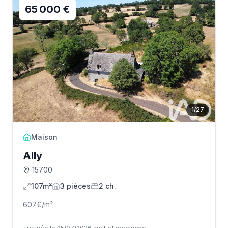
65 000 €
1
/
27
Maison
Ally
15700
107m²
3
pièce
s
2
ch.
607
€/m²