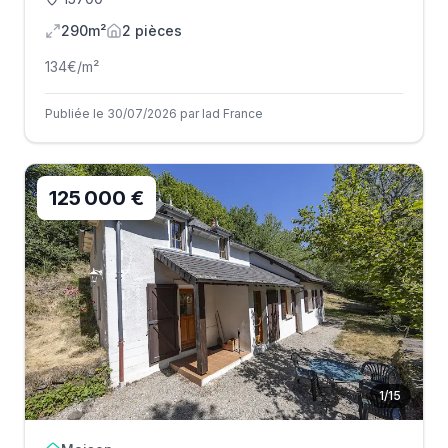
290m²
2
pièce
s
134
€/m²
Publiée le 30/07/2026 par Iad France
125 000 €
1
/
15