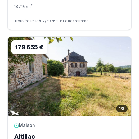
1871
€/m²
Trouvée le 18/07/2026 sur Lefigaroimmo
179 655 €
1
/
8
Maison
Altillac