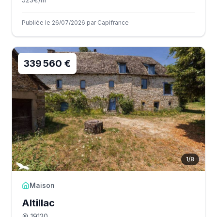
Publiée le 26/07/2026 par Capifrance
339 560 €
1
/
8
Maison
Altillac
19120