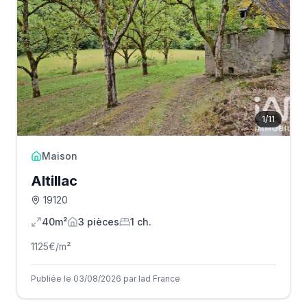
1
/
11
Maison
Altillac
19120
40m²
3
pièce
s
1
ch.
1125
€/m²
Publiée le 03/08/2026 par Iad France