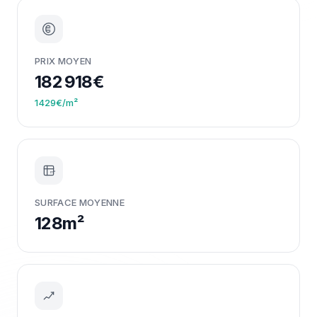
PRIX MOYEN
182 918€
1429€/m²
m²
SURFACE MOYENNE
128m²