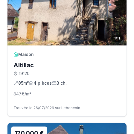
1
/
11
Maison
Altillac
19120
85m²
4
pièce
s
3
ch.
847
€/m²
Trouvée le 26/07/2026 sur Leboncoin
170 000 €