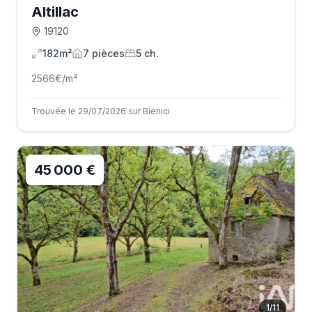
Altillac
19120
182m²
7
pièce
s
5
ch.
2566
€/m²
Trouvée le 29/07/2026 sur Bienici
45 000 €
1
/
11