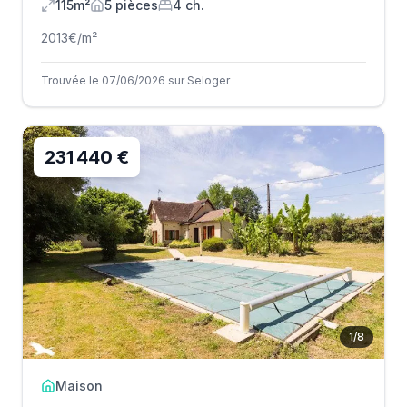
115m²
5
pièce
s
4
ch.
2013
€/m²
Trouvée le 07/06/2026 sur Seloger
231 440 €
1
/
8
Maison