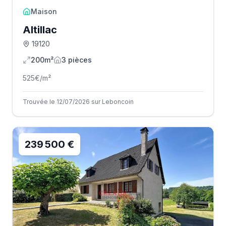
Maison
Altillac
19120
200m²
3
pièce
s
525
€/m²
Trouvée le 12/07/2026 sur Leboncoin
239 500 €