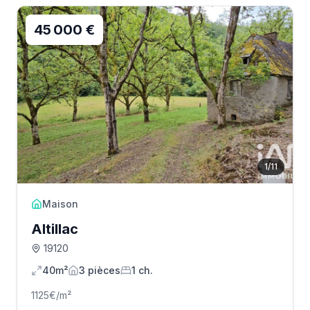
45 000 €
1
/
11
Maison
Altillac
19120
40m²
3
pièce
s
1
ch.
1125
€/m²