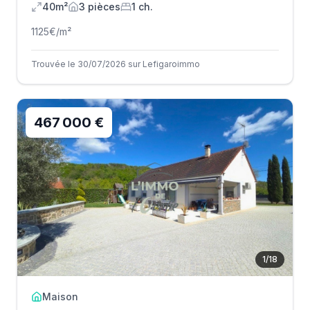
40m²
3
pièce
s
1
ch.
1125
€/m²
Trouvée le 30/07/2026 sur Lefigaroimmo
467 000 €
1
/
18
Maison