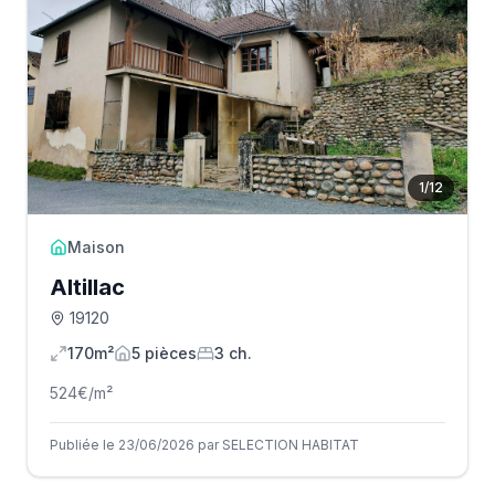
1
/
12
Maison
Altillac
19120
170m²
5
pièce
s
3
ch.
524
€/m²
Publiée le 23/06/2026 par SELECTION HABITAT