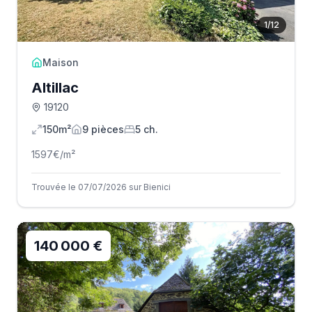
1
/
12
Maison
Altillac
19120
150m²
9
pièce
s
5
ch.
1597
€/m²
Trouvée le 07/07/2026 sur Bienici
140 000 €