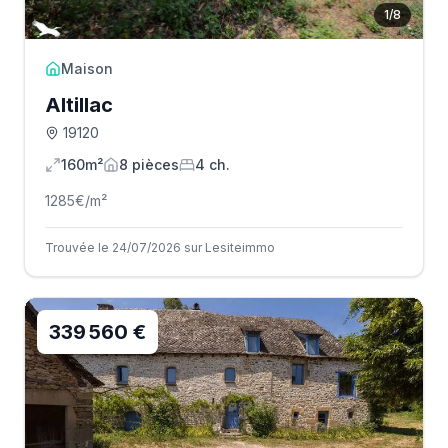
1
/
8
Maison
Altillac
19120
160m²
8
pièce
s
4
ch.
1285
€/m²
Trouvée le 24/07/2026 sur Lesiteimmo
339 560 €