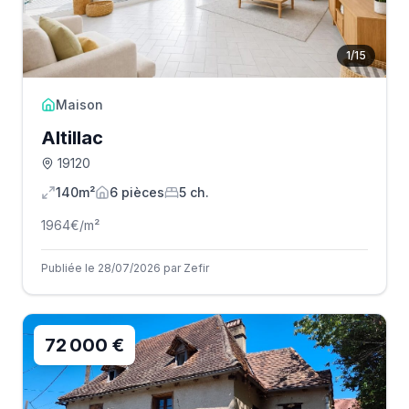
1
/
15
Maison
Altillac
19120
140m²
6
pièce
s
5
ch.
1964
€/m²
Publiée le 28/07/2026 par Zefir
72 000 €