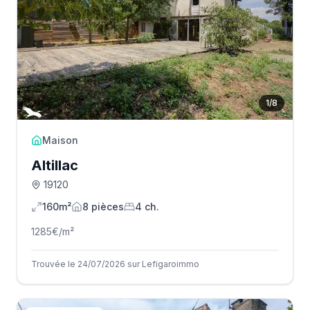
1
/
8
Maison
Altillac
19120
160m²
8
pièce
s
4
ch.
1285
€/m²
Trouvée le 24/07/2026 sur Lefigaroimmo