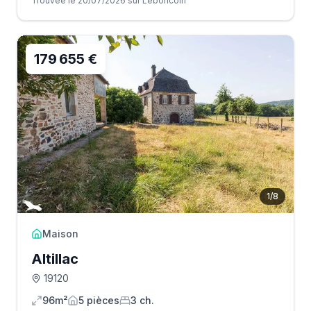
Trouvée le 20/07/2026 sur Leboncoin
179 655 €
1
/
8
Maison
Altillac
19120
96m²
5
pièce
s
3
ch.