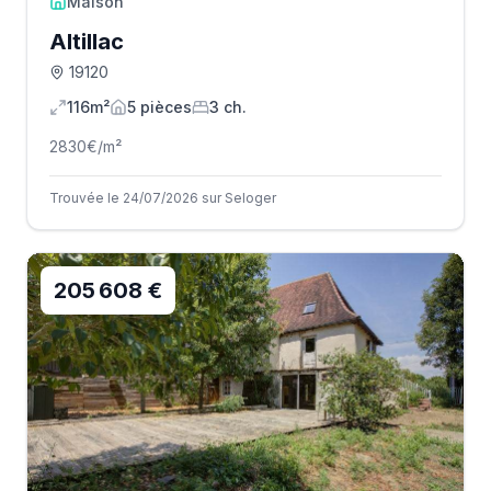
Maison
Altillac
19120
116m²
5
pièce
s
3
ch.
2830
€/m²
Trouvée le 24/07/2026 sur Seloger
205 608 €