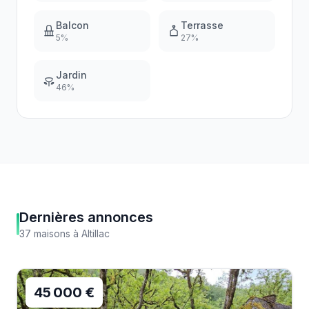
Balcon
Terrasse
5
%
27
%
Jardin
46
%
Dernières annonces
37
maisons
à
Altillac
45 000 €