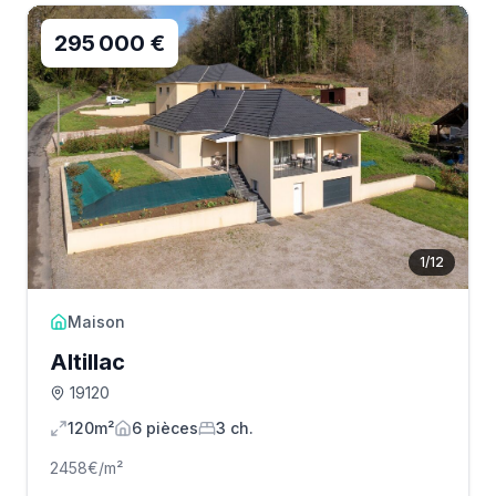
295 000 €
1
/
12
Maison
Altillac
19120
120m²
6
pièce
s
3
ch.
2458
€/m²