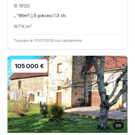
19120
96m²
5
pièce
s
3
ch.
1871
€/m²
Trouvée le 17/07/2026 sur Lesiteimmo
105 000 €
1
/
3