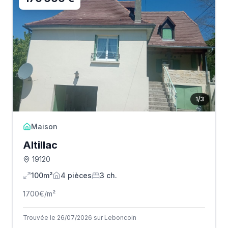
1
/
3
Maison
Altillac
19120
100m²
4
pièce
s
3
ch.
1700
€/m²
Trouvée le 26/07/2026 sur Leboncoin