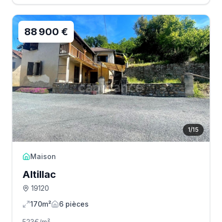
88 900 €
1
/
15
Maison
Altillac
19120
170m²
6
pièce
s
523
€/m²