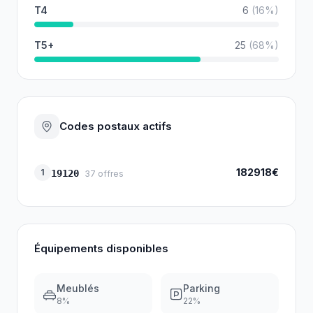
T4
6
(
16
%)
T5+
25
(
68
%)
Codes postaux actifs
182918€
1
19120
37
offres
Équipements disponibles
Meublés
Parking
8
%
22
%