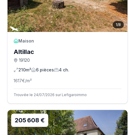
1
/
8
Maison
Altillac
19120
210m²
6
pièce
s
4
ch.
1617
€/m²
Trouvée le 24/07/2026 sur Lefigaroimmo
205 608 €