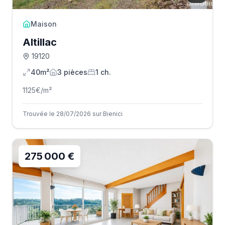
Maison
Altillac
19120
40m²
3
pièce
s
1
ch.
1125
€/m²
Trouvée le 28/07/2026 sur Bienici
275 000 €