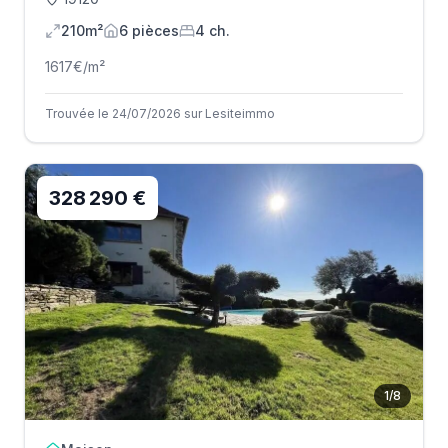
210m²
6
pièce
s
4
ch.
1617
€/m²
Trouvée le 24/07/2026 sur Lesiteimmo
328 290 €
1
/
8