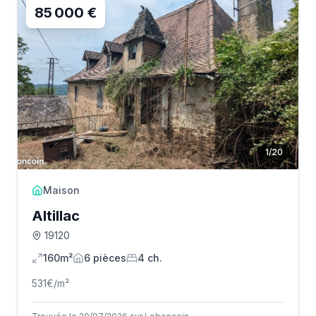
85 000 €
1
/
20
Maison
Altillac
19120
160m²
6
pièce
s
4
ch.
531
€/m²