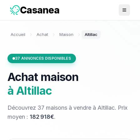
Casanea
Ouvrir 
Accueil
Achat
Maison
Altillac
37
ANNONCES DISPONIBLES
Achat
maison
à
Altillac
Découvrez
37
maisons
à vendre
à
Altillac
. Prix
moyen :
182 918€
.