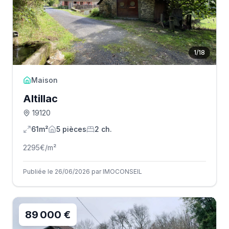
1
/
18
Maison
Altillac
19120
61m²
5
pièce
s
2
ch.
2295
€/m²
Publiée le 26/06/2026 par IMOCONSEIL
89 000 €