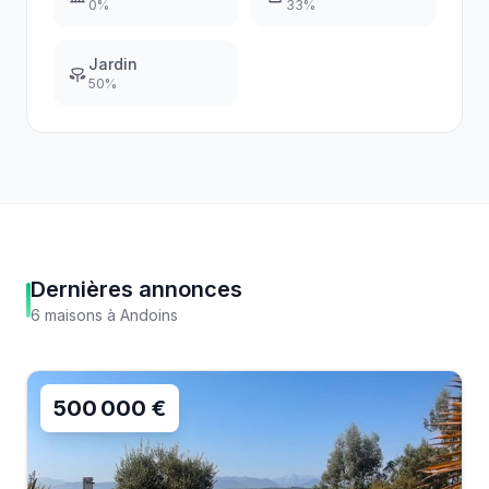
0
%
33
%
Jardin
50
%
Dernières annonces
6
maisons
à
Andoins
500 000 €