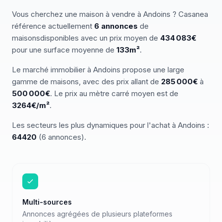
Vous cherchez
une
maison
à vendre
à
Andoins
? Casanea
référence actuellement
6
annonces
de
maisons
disponibles
avec un prix moyen de
434 083€
pour une surface moyenne de
133
m²
.
Le marché
immobilier
à
Andoins
propose une large
gamme de
maisons
, avec des prix allant de
285 000
€
à
500 000
€
.
Le prix au mètre carré moyen est de
3264
€/m²
.
Les secteurs les plus dynamiques pour
l'achat
à
Andoins
:
64420
(
6
annonces)
.
Multi-sources
Annonces agrégées de plusieurs plateformes