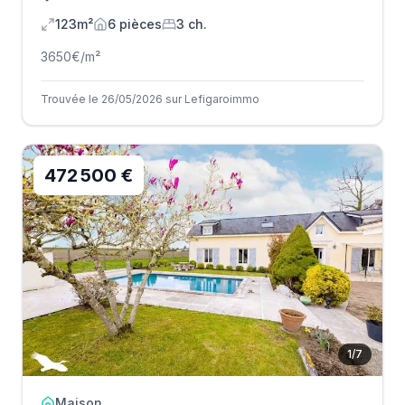
123m²
6
pièce
s
3
ch.
3650
€/m²
Trouvée le 26/05/2026 sur Lefigaroimmo
472 500 €
1
/
7
Maison