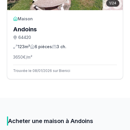
1
/
24
Maison
Andoins
64420
123m²
6
pièce
s
3
ch.
3650
€/m²
Trouvée le 08/01/2026 sur Bienici
Acheter
une
maison
à
Andoins