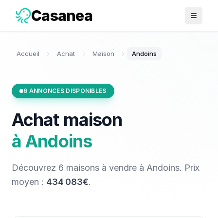
Casanea
Ouvrir 
Accueil
Achat
Maison
Andoins
6
ANNONCES DISPONIBLES
Achat
maison
à
Andoins
Découvrez
6
maisons
à vendre
à
Andoins
. Prix
moyen :
434 083€
.