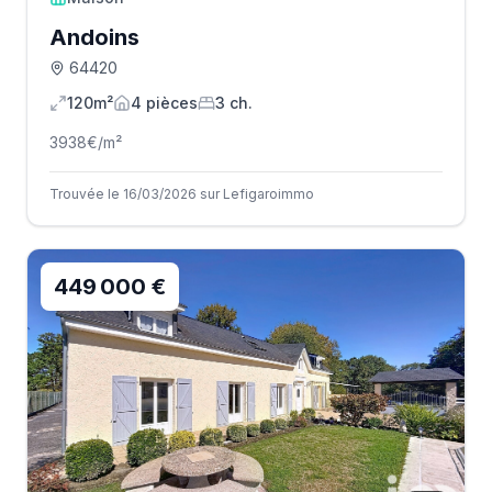
Andoins
64420
120m²
4
pièce
s
3
ch.
3938
€/m²
Trouvée le 16/03/2026 sur Lefigaroimmo
449 000 €