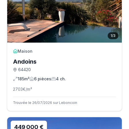
1
/
3
Maison
Andoins
64420
185m²
6
pièce
s
4
ch.
2703
€/m²
Trouvée le 26/07/2026 sur Leboncoin
449 000 €