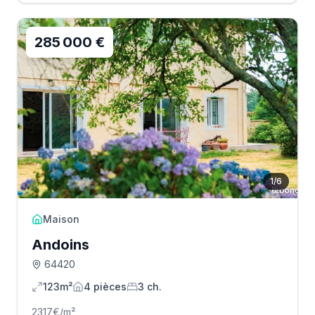
285 000 €
1
/
6
Maison
Andoins
64420
123m²
4
pièce
s
3
ch.
2317
€/m²