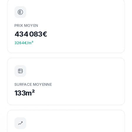
PRIX MOYEN
434 083€
3264€/m²
m²
SURFACE MOYENNE
133m²