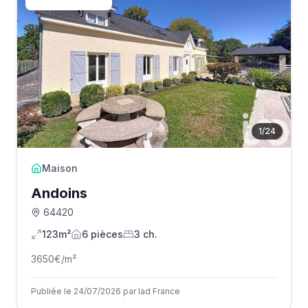
1
/
24
Maison
Andoins
64420
123m²
6
pièce
s
3
ch.
3650
€/m²
Publiée le 24/07/2026 par Iad France