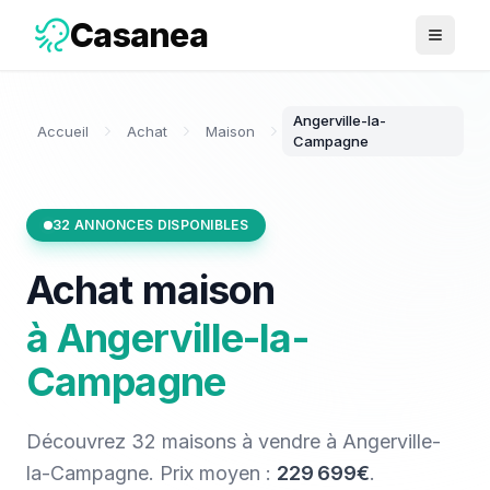
Casanea
Ouvrir 
Angerville-la-
Accueil
Achat
Maison
Campagne
32
ANNONCES DISPONIBLES
Achat
maison
à
Angerville-la-
Campagne
Découvrez
32
maisons
à vendre
à
Angerville-
la-Campagne
. Prix moyen :
229 699€
.