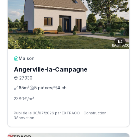
1
/
4
Maison
Angerville-la-Campagne
27930
85m²
5
pièce
s
4
ch.
2380
€/m²
Publiée le 30/07/2026 par EXTRACO - Construction |
Rénovation