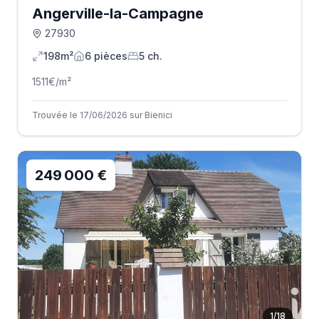
Angerville-la-Campagne
27930
198m²
6
pièce
s
5
ch.
1511
€/m²
Trouvée le 17/06/2026 sur Bienici
249 000 €
1
/
18