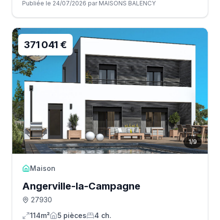
Publiée le 24/07/2026 par MAISONS BALENCY
371 041 €
1
/
9
Maison
Angerville-la-Campagne
27930
114m²
5
pièce
s
4
ch.