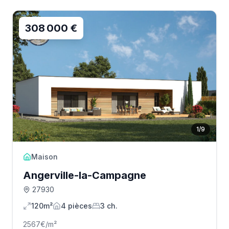
308 000 €
1
/
9
Maison
Angerville-la-Campagne
27930
120m²
4
pièce
s
3
ch.
2567
€/m²