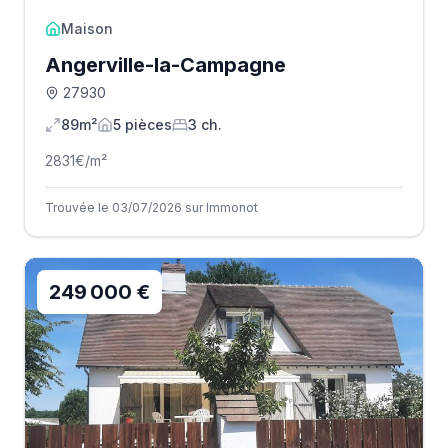
Maison
Angerville-la-Campagne
27930
89m²
5
pièce
s
3
ch.
2831
€/m²
Trouvée le 03/07/2026 sur Immonot
249 000 €