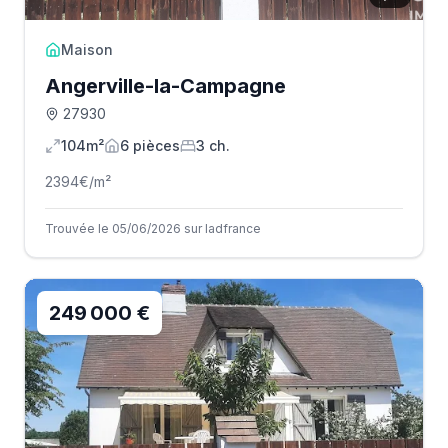
Maison
Angerville-la-Campagne
27930
104m²
6
pièce
s
3
ch.
2394
€/m²
Trouvée le 05/06/2026 sur Iadfrance
249 000 €