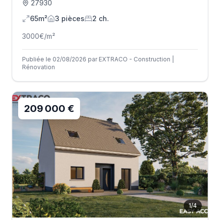
27930
65m²
3
pièce
s
2
ch.
3000
€/m²
Publiée le 02/08/2026 par EXTRACO - Construction |
Rénovation
209 000 €
1
/
4