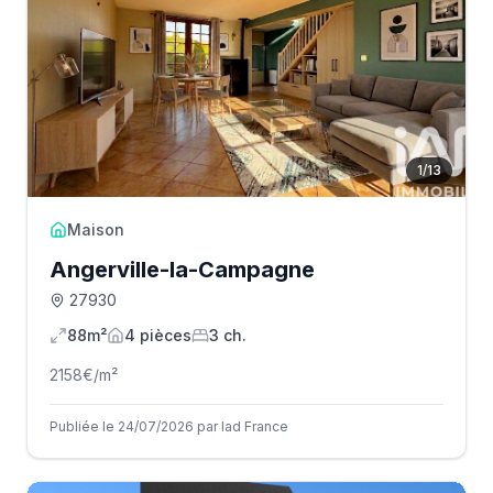
1
/
13
Maison
Angerville-la-Campagne
27930
88m²
4
pièce
s
3
ch.
2158
€/m²
Publiée le 24/07/2026 par Iad France