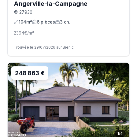
Angerville-la-Campagne
27930
104m²
6
pièce
s
3
ch.
2394
€/m²
Trouvée le 29/07/2026 sur Bienici
248 863 €
1
/
4