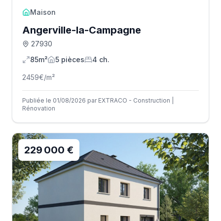
Maison
Angerville-la-Campagne
27930
85m²
5
pièce
s
4
ch.
2459
€/m²
Publiée le 01/08/2026 par EXTRACO - Construction |
Rénovation
229 000 €