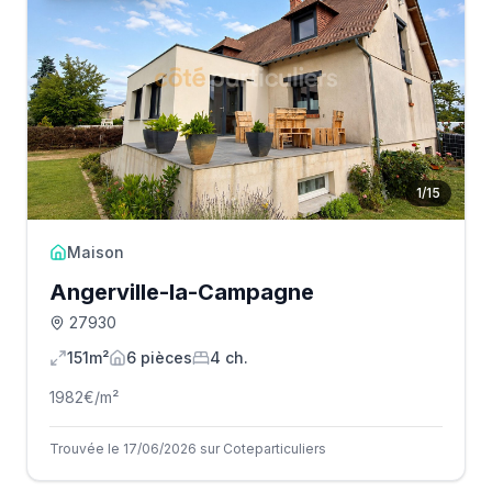
1
/
15
Maison
Angerville-la-Campagne
27930
151m²
6
pièce
s
4
ch.
1982
€/m²
Trouvée le 17/06/2026 sur Coteparticuliers