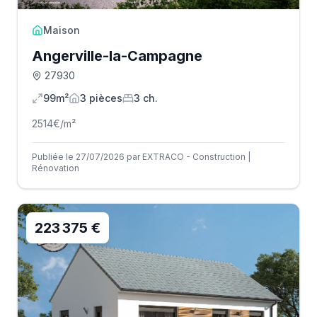
Maison
Angerville-la-Campagne
27930
99m²
3
pièce
s
3
ch.
2514
€/m²
Publiée le 27/07/2026 par EXTRACO - Construction |
Rénovation
223 375 €