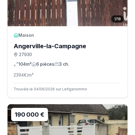
1
/
18
Maison
Angerville-la-Campagne
27930
104m²
6
pièce
s
3
ch.
2394
€/m²
Trouvée le 04/06/2026 sur Lefigaroimmo
190 000 €