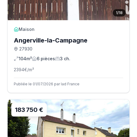
1
/
18
Maison
Angerville-la-Campagne
27930
104m²
6
pièce
s
3
ch.
2394
€/m²
Publiée le 01/07/2026 par Iad France
183 750 €