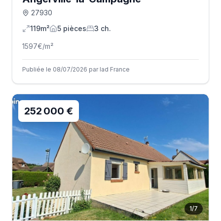
27930
119m²
5
pièce
s
3
ch.
1597
€/m²
Publiée le 08/07/2026 par Iad France
252 000 €
1
/
7