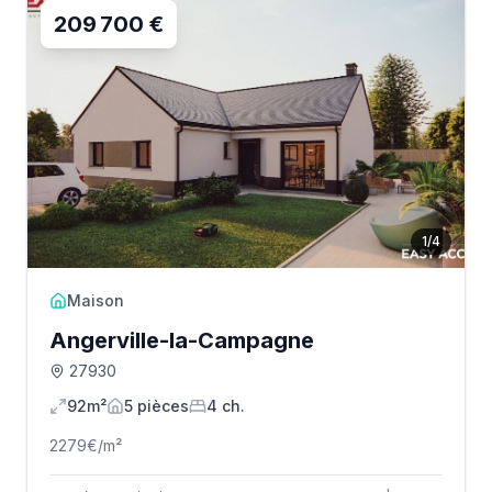
209 700 €
1
/
4
Maison
Angerville-la-Campagne
27930
92m²
5
pièce
s
4
ch.
2279
€/m²