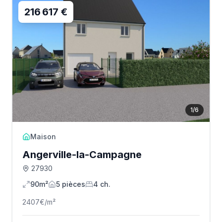
216 617 €
1
/
6
Maison
Angerville-la-Campagne
27930
90m²
5
pièce
s
4
ch.
2407
€/m²