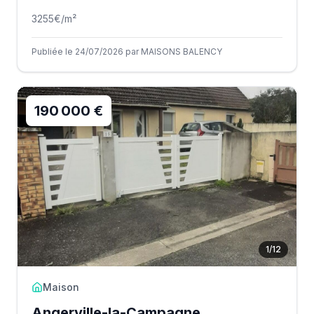
3255
€/m²
Publiée le 24/07/2026 par MAISONS BALENCY
190 000 €
1
/
12
Maison
Angerville-la-Campagne