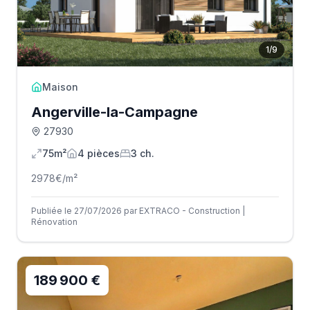
1
/
9
Maison
Angerville-la-Campagne
27930
75m²
4
pièce
s
3
ch.
2978
€/m²
Publiée le 27/07/2026 par EXTRACO - Construction |
Rénovation
189 900 €