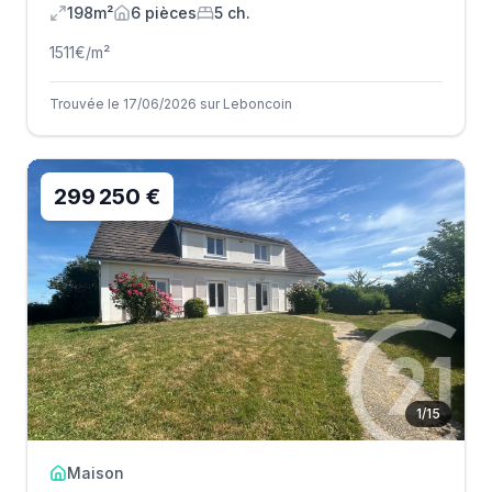
198m²
6
pièce
s
5
ch.
1511
€/m²
Trouvée le 17/06/2026 sur Leboncoin
299 250 €
1
/
15
Maison