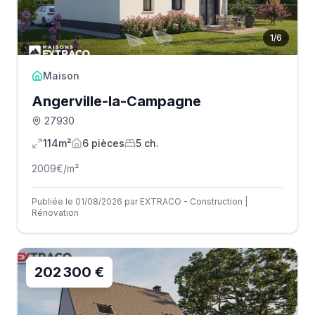
1
/
6
Maison
Angerville-la-Campagne
27930
114m²
6
pièce
s
5
ch.
2009
€/m²
Publiée le 01/08/2026 par EXTRACO - Construction |
Rénovation
202 300 €