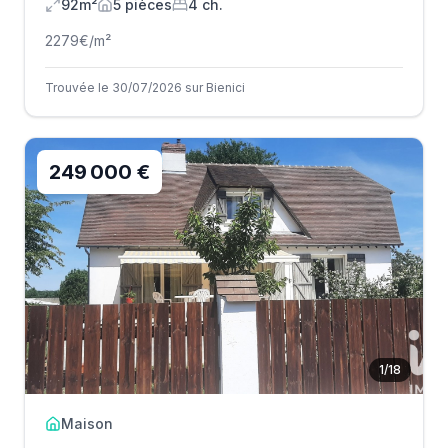
92m²
5
pièce
s
4
ch.
2279
€/m²
Trouvée le 30/07/2026 sur Bienici
249 000 €
1
/
18
Maison