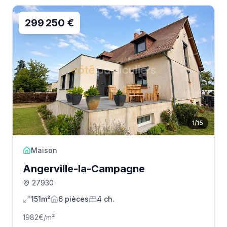
299 250 €
1
/
15
Maison
Angerville-la-Campagne
27930
151m²
6
pièce
s
4
ch.
1982
€/m²