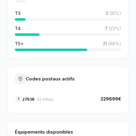
T3
3
(
10
%)
T4
7
(
23
%)
T5+
21
(
68
%)
Codes postaux actifs
229699€
1
27930
32
offres
Équipements disponibles