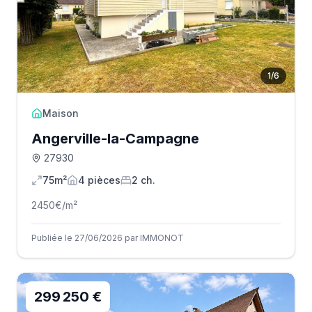
1
/
6
Maison
Angerville-la-Campagne
27930
75m²
4
pièce
s
2
ch.
2450
€/m²
Publiée le 27/06/2026 par IMMONOT
299 250 €