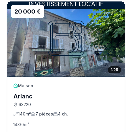
20 000 €
1
/
25
Maison
Arlanc
63220
140m²
7
pièce
s
4
ch.
143
€/m²