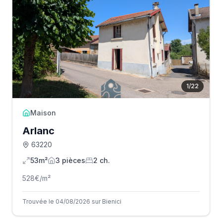
1
/
22
Maison
Arlanc
63220
53m²
3
pièce
s
2
ch.
528
€/m²
Trouvée le 04/08/2026 sur Bienici