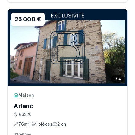
25 000 €
1
/
14
Maison
Arlanc
63220
76m²
4
pièce
s
2
ch.
329
€/m²