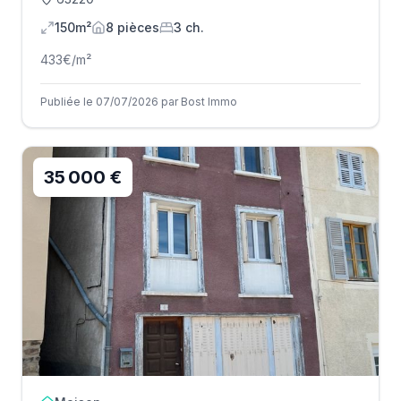
150m²
8
pièce
s
3
ch.
433
€/m²
Publiée le 07/07/2026 par Bost Immo
35 000 €