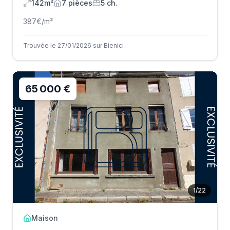
142m²
7
pièce
s
5
ch.
387
€/m²
Trouvée le 27/01/2026 sur Bienici
65 000 €
1
/
22
Maison