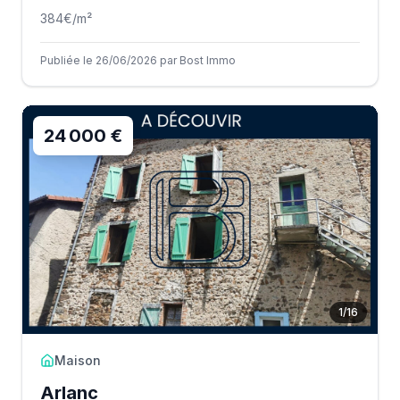
384
€/m²
Publiée le 26/06/2026 par Bost Immo
24 000 €
1
/
16
Maison
Arlanc