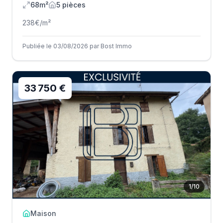
68m²
5
pièce
s
238
€/m²
Publiée le 03/08/2026 par Bost Immo
33 750 €
1
/
10
Maison