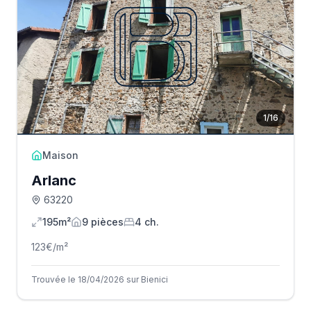
1
/
16
Maison
Arlanc
63220
195m²
9
pièce
s
4
ch.
123
€/m²
Trouvée le 18/04/2026 sur Bienici