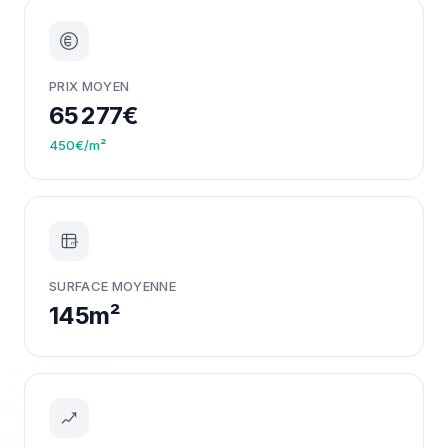
PRIX MOYEN
65 277€
450€/m²
m²
SURFACE MOYENNE
145m²