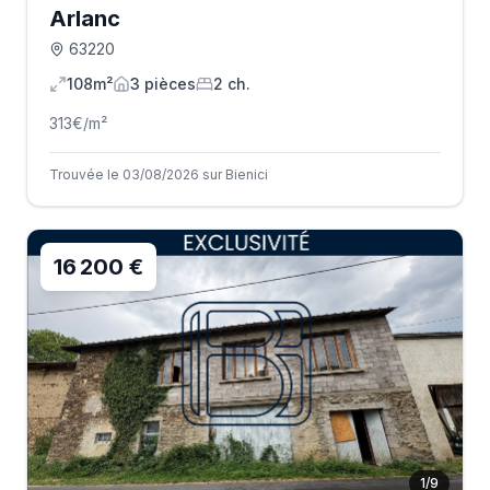
Arlanc
63220
108m²
3
pièce
s
2
ch.
313
€/m²
Trouvée le 03/08/2026 sur Bienici
16 200 €
1
/
9