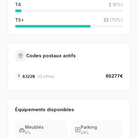
T4
2
(
6
%)
T5+
23
(
70
%)
Codes postaux actifs
65277€
1
63220
33
offres
Équipements disponibles
Meublés
Parking
6
%
24
%