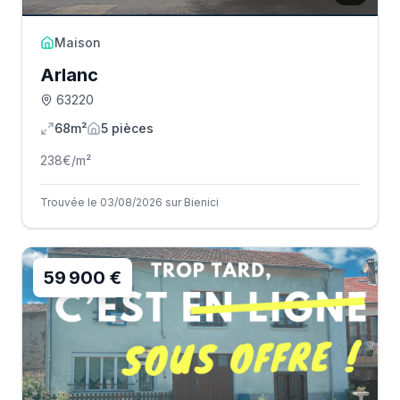
Maison
Arlanc
63220
68m²
5
pièce
s
238
€/m²
Trouvée le 03/08/2026 sur Bienici
59 900 €