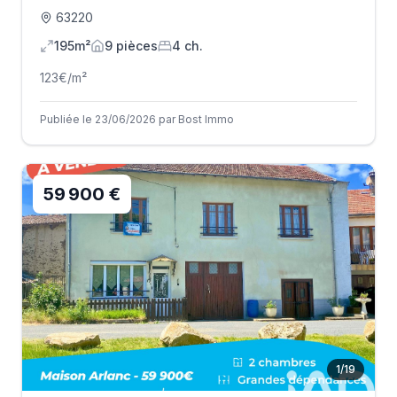
63220
195m²
9
pièce
s
4
ch.
123
€/m²
Publiée le 23/06/2026 par Bost Immo
59 900 €
1
/
19