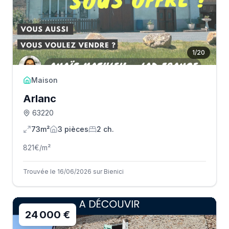
1
/
20
Maison
Arlanc
63220
73m²
3
pièce
s
2
ch.
821
€/m²
Trouvée le 16/06/2026 sur Bienici
24 000 €