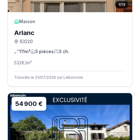
1
/
13
Maison
Arlanc
63220
111m²
5
pièce
s
3
ch.
532
€/m²
Trouvée le 01/07/2026 sur Leboncoin
54 900 €