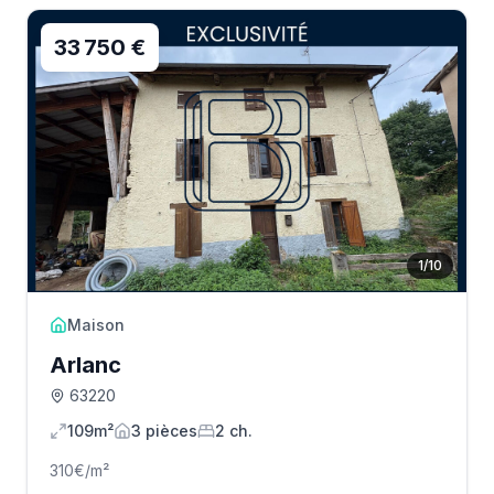
33 750 €
1
/
10
Maison
Arlanc
63220
109m²
3
pièce
s
2
ch.
310
€/m²