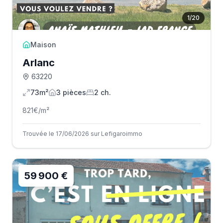
1
/
20
Maison
Arlanc
63220
73m²
3
pièce
s
2
ch.
821
€/m²
Trouvée le 17/06/2026 sur Lefigaroimmo
59 900 €