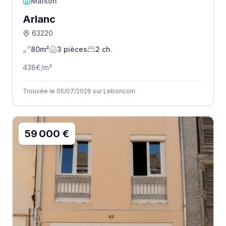
Maison
Arlanc
63220
80m²
3
pièce
s
2
ch.
438
€/m²
Trouvée le 05/07/2026 sur Leboncoin
59 000 €