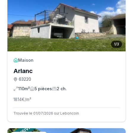
1
/
3
Maison
Arlanc
63220
110m²
5
pièce
s
2
ch.
1814
€/m²
Trouvée le 01/07/2026 sur Leboncoin