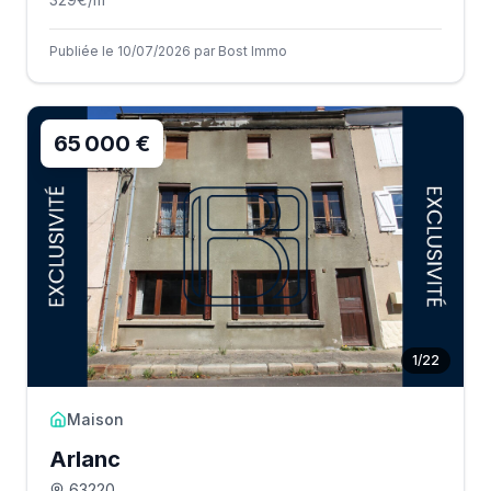
Publiée le 10/07/2026 par Bost Immo
65 000 €
1
/
22
Maison
Arlanc
63220