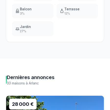
Balcon
Terrasse
3
%
12
%
Jardin
27
%
Dernières annonces
33
maisons
à
Arlanc
28 000 €