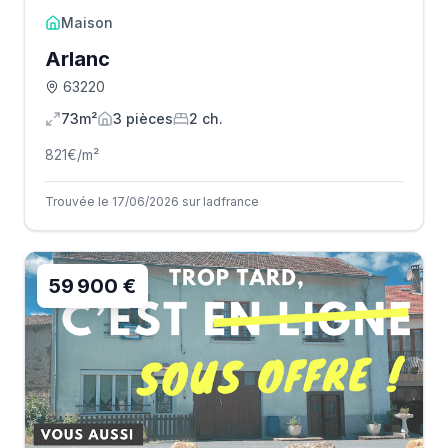
Maison
Arlanc
63220
73m²
3
pièce
s
2
ch.
821
€/m²
Trouvée le 17/06/2026 sur Iadfrance
59 900 €