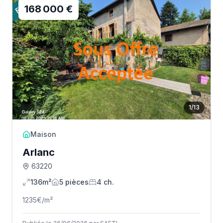
168 000 €
1
/
13
Maison
Arlanc
63220
136m²
5
pièce
s
4
ch.
1235
€/m²