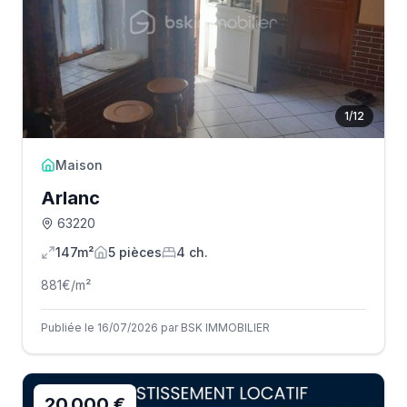
1
/
12
Maison
Arlanc
63220
147m²
5
pièce
s
4
ch.
881
€/m²
Publiée le 16/07/2026 par BSK IMMOBILIER
20 000 €