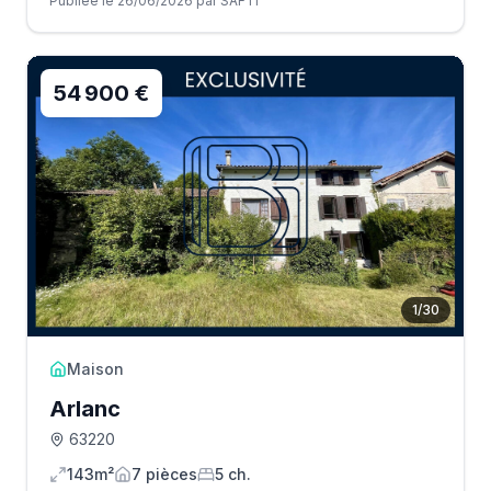
Publiée le 26/06/2026 par SAFTI
54 900 €
1
/
30
Maison
Arlanc
63220
143m²
7
pièce
s
5
ch.