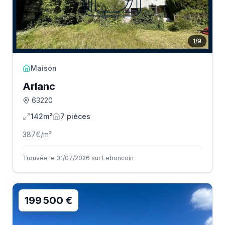
1
/
9
Maison
Arlanc
63220
142m²
7
pièce
s
387
€/m²
Trouvée le 01/07/2026 sur Leboncoin
199 500 €