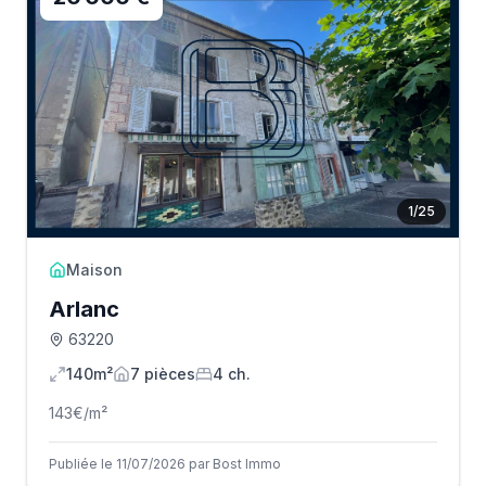
1
/
25
Maison
Arlanc
63220
140m²
7
pièce
s
4
ch.
143
€/m²
Publiée le 11/07/2026 par Bost Immo