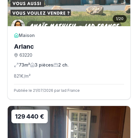
1
/
20
Maison
Arlanc
63220
73m²
3
pièce
s
2
ch.
821
€/m²
Publiée le 21/07/2026 par Iad France
129 440 €