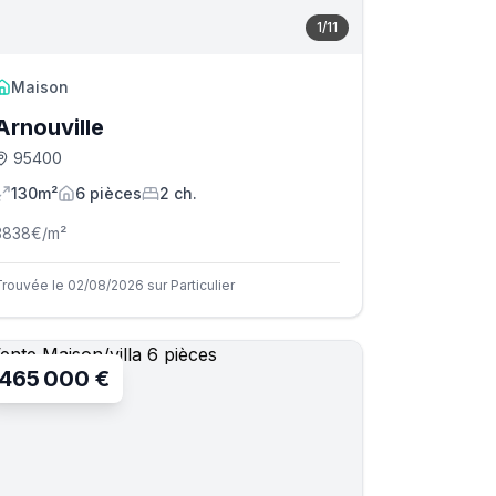
1
/
11
Maison
Arnouville
95400
130m²
6
pièce
s
2
ch.
3838
€/m²
Trouvée le 02/08/2026 sur Particulier
465 000 €