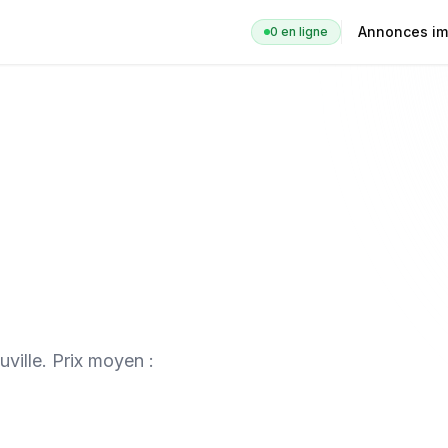
Annonces im
0
en ligne
uville
. Prix moyen :