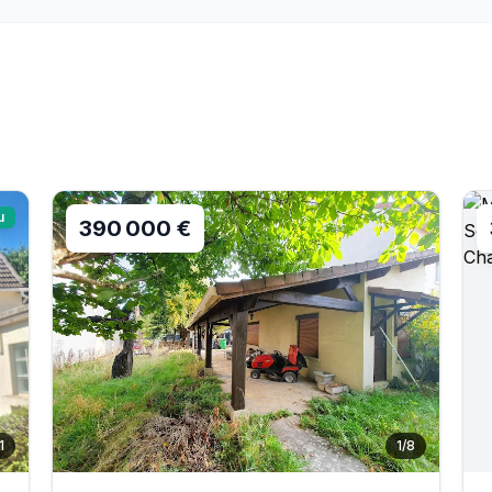
u
390 000 €
1
1
/
8