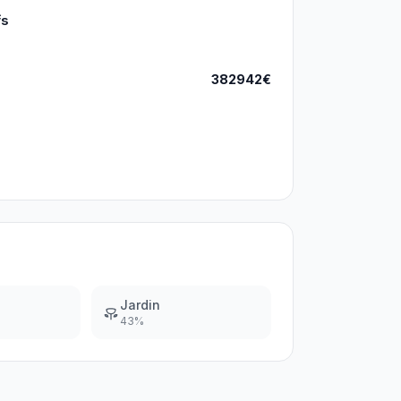
fs
382942€
Jardin
43
%