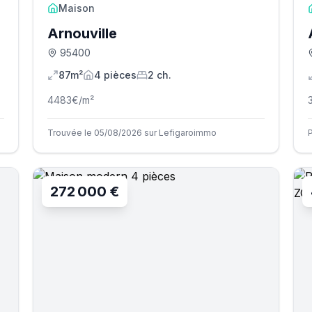
Maison
Arnouville
95400
87m²
4
pièce
s
2
ch.
4483
€/m²
Trouvée le 05/08/2026 sur Lefigaroimmo
272 000 €