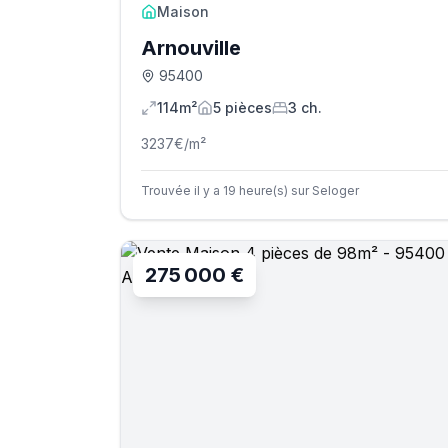
Maison
Arnouville
95400
114m²
5
pièce
s
3
ch.
3237
€/m²
Trouvée il y a 19 heure(s) sur Seloger
275 000 €