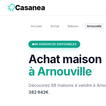
Casanea
Accueil
Achat
Maison
Arnouville
88
ANNONCES DISPONIBLES
Achat
maison
à
Arnouville
Découvrez
88
maisons
à vendre
à
Arno
382 942€
.