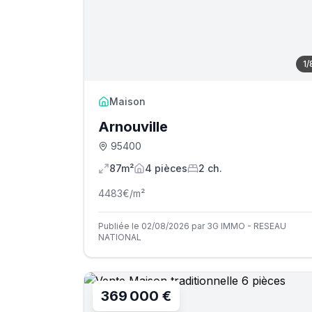
1
/
Maison
Arnouville
95400
87m²
4
pièce
s
2
ch.
4483
€/m²
Publiée le 02/08/2026 par 3G IMMO - RESEAU
NATIONAL
369 000 €