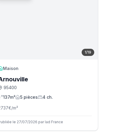
1
/
19
Maison
Arnouville
95400
137m²
5
pièce
s
4
ch.
2737
€/m²
Publiée le 27/07/2026 par Iad France