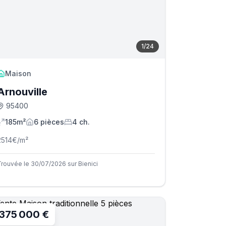
1
/
24
Maison
Arnouville
95400
185m²
6
pièce
s
4
ch.
2514
€/m²
Trouvée le 30/07/2026 sur Bienici
375 000 €