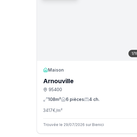
1
/
1
Maison
Arnouville
95400
108m²
6
pièce
s
4
ch.
3417
€/m²
Trouvée le 29/07/2026 sur Bienici