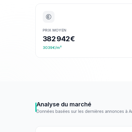
PRIX MOYEN
382 942€
3039€/m²
Analyse du marché
Données basées sur les dernières annonces à
A