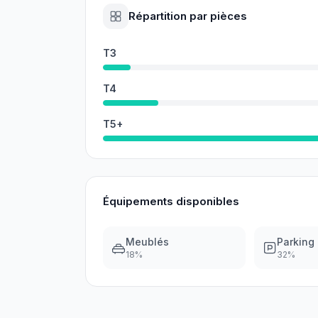
Répartition par pièces
T3
T4
T5+
Équipements disponibles
Meublés
Parking
18
%
32
%