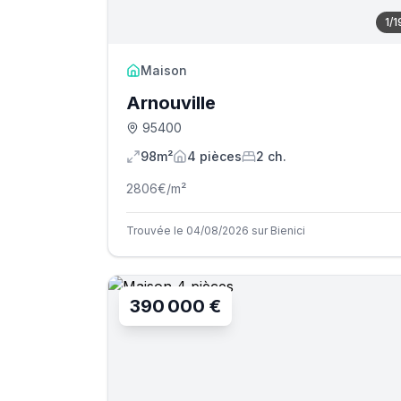
1
/
1
Maison
Arnouville
95400
98m²
4
pièce
s
2
ch.
2806
€/m²
Trouvée le 04/08/2026 sur Bienici
390 000 €