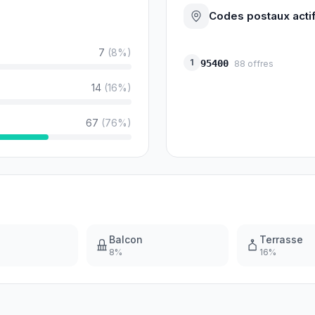
Codes postaux acti
7
(
8
%)
1
95400
88
offres
14
(
16
%)
67
(
76
%)
Balcon
Terrasse
8
%
16
%