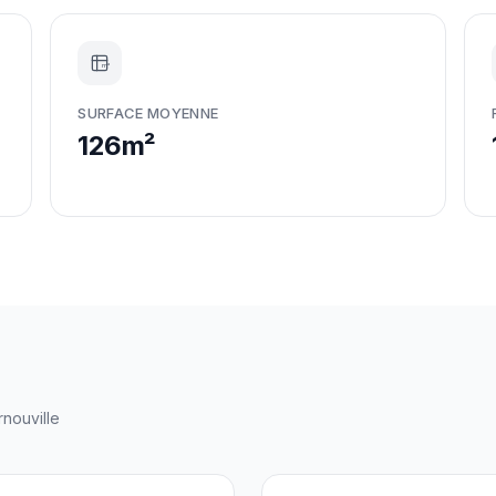
m²
SURFACE MOYENNE
126m²
rnouville