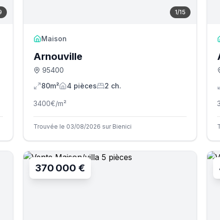
9
1
/
15
Maison
Arnouville
95400
80m²
4
pièce
s
2
ch.
3400
€/m²
Trouvée le 03/08/2026 sur Bienici
370 000 €