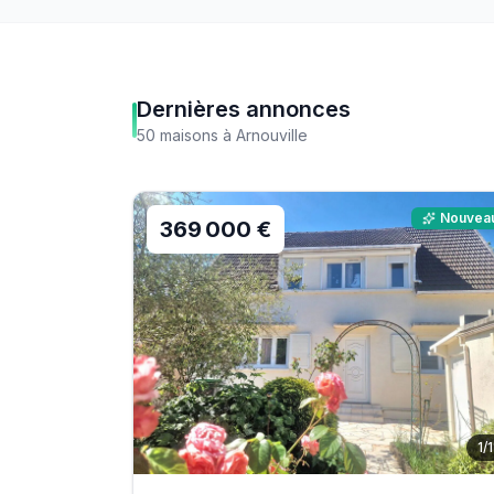
Dernières annonces
50
maisons
à
Arnouville
Nouvea
369 000 €
1
/
1