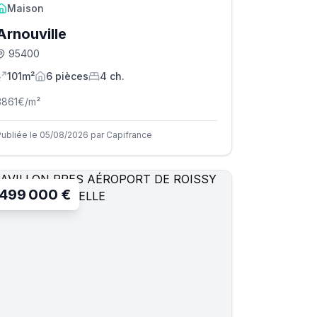
Maison
Arnouville
95400
101m²
6
pièce
s
4
ch.
3861
€/m²
Publiée le 05/08/2026 par Capifrance
499 000 €