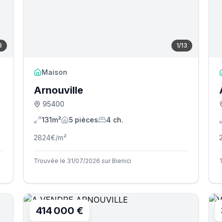
8
1
/
13
Maison
Arnouville
95400
131m²
5
pièce
s
4
ch.
2824
€/m²
Trouvée le 31/07/2026 sur Bienici
414 000 €