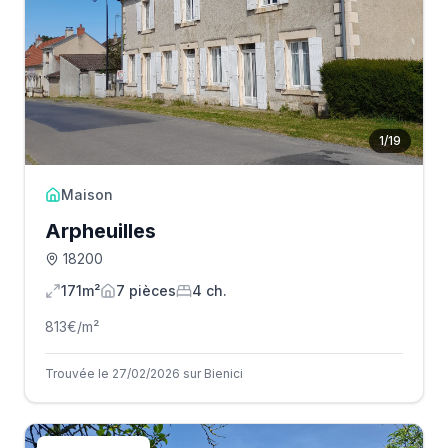
1
/
19
Maison
Arpheuilles
18200
171m²
7
pièce
s
4
ch.
813
€/m²
Trouvée le 27/02/2026 sur Bienici