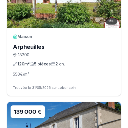
1
/
18
Maison
Arpheuilles
18200
120m²
5
pièce
s
2
ch.
550
€/m²
Trouvée le 31/05/2026 sur Leboncoin
139 000 €