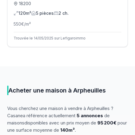
18200
120m²
5
pièce
s
2
ch.
550
€/m²
Trouvée le 14/05/2025 sur Lefigaroimmo
Acheter
une
maison
à
Arpheuilles
Vous cherchez
une
maison
à vendre
à
Arpheuilles
?
Casanea référence actuellement
5
annonces
de
maisons
disponibles
avec un prix moyen de
95 200€
pour
une surface moyenne de
140
m²
.