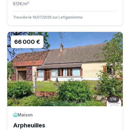
813
€/m²
Trouvée le 19/07/2025 sur Lefigaroimmo
66 000 €
1
/
18
Maison
Arpheuilles