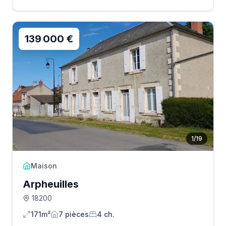
139 000 €
1
/
19
Maison
Arpheuilles
18200
171m²
7
pièce
s
4
ch.