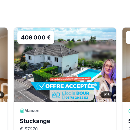
409 000 €
8
1
/
16
Maison
Stuckange
57970