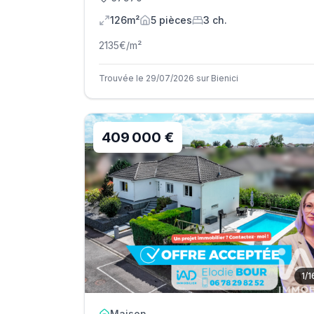
126m²
5
pièce
s
3
ch.
2135
€/m²
Trouvée le 29/07/2026 sur Bienici
409 000 €
1
/
1
Maison