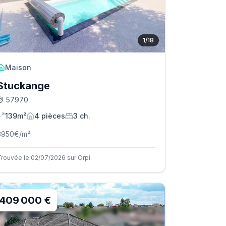
1
/
18
Maison
Stuckange
57970
139m²
4
pièce
s
3
ch.
3950
€/m²
Trouvée le 02/07/2026 sur Orpi
409 000 €