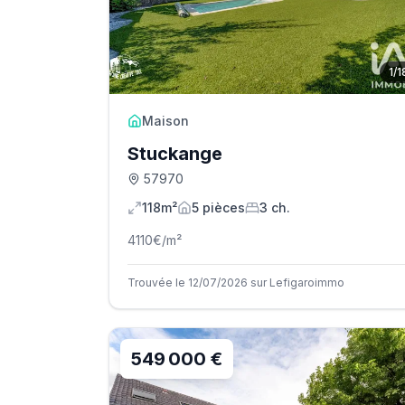
1
/
1
Maison
Stuckange
57970
118m²
5
pièce
s
3
ch.
4110
€/m²
Trouvée le 12/07/2026 sur Lefigaroimmo
549 000 €