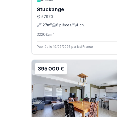
Stuckange
57970
127m²
6
pièce
s
4
ch.
3220
€/m²
Publiée le 19/07/2026 par Iad France
395 000 €