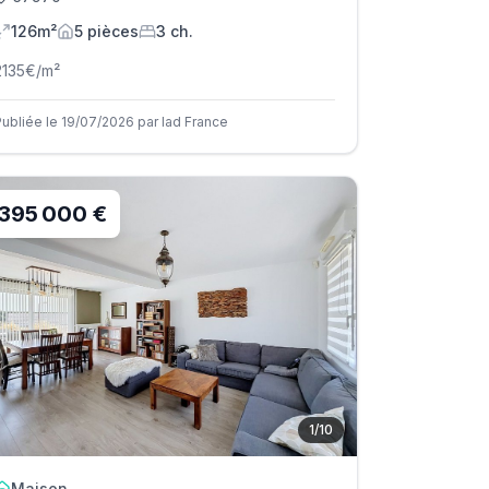
126m²
5
pièce
s
3
ch.
2135
€/m²
Publiée le 19/07/2026 par Iad France
395 000 €
1
/
10
Maison