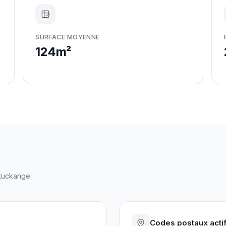
m²
SURFACE MOYENNE
124m²
tuckange
Codes postaux acti