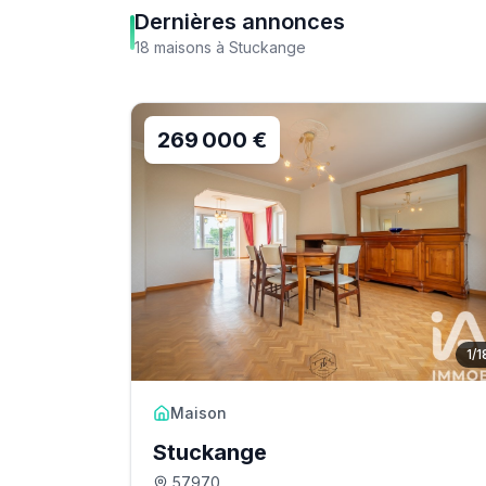
Dernières annonces
18
maisons
à
Stuckange
269 000 €
1
/
1
Maison
Stuckange
57970