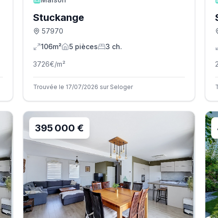
Stuckange
57970
106m²
5
pièce
s
3
ch.
3726
€/m²
Trouvée le 17/07/2026 sur Seloger
395 000 €