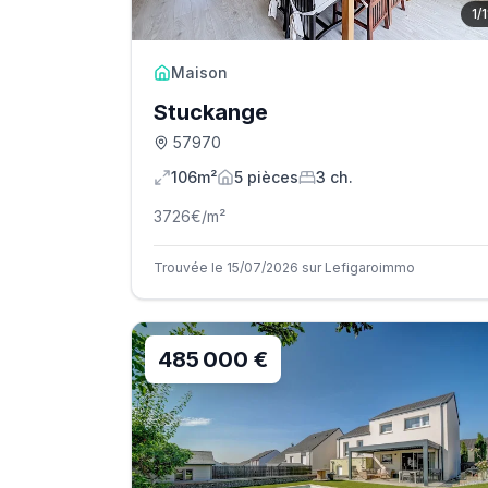
1
/
1
Maison
Stuckange
57970
106m²
5
pièce
s
3
ch.
3726
€/m²
Trouvée le 15/07/2026 sur Lefigaroimmo
485 000 €