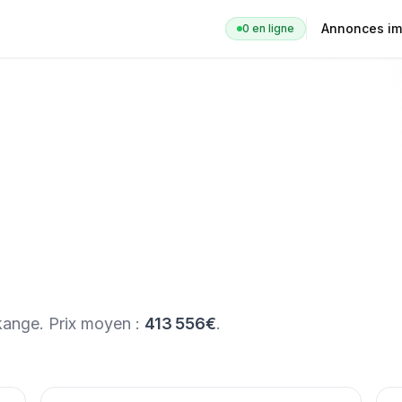
Annonces im
0
en ligne
kange
. Prix moyen :
413 556€
.