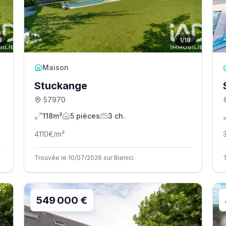
8
1
/
18
Maison
Stuckange
57970
118m²
5
pièce
s
3
ch.
4110
€/m²
Trouvée le 10/07/2026 sur Bienici
549 000 €