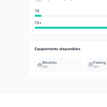
T4
T5+
Équipements disponibles
Meublés
Parking
28
%
39
%