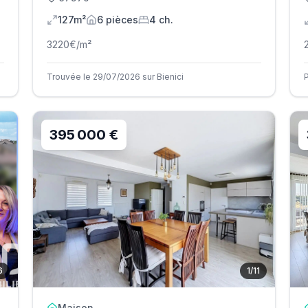
127m²
6
pièce
s
4
ch.
3220
€/m²
Trouvée le 29/07/2026 sur Bienici
395 000 €
6
1
/
11
Maison