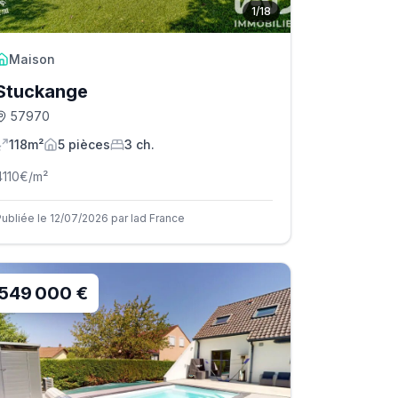
1
/
18
Maison
Stuckange
57970
118m²
5
pièce
s
3
ch.
4110
€/m²
Publiée le 12/07/2026 par Iad France
549 000 €