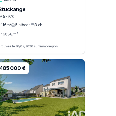
Stuckange
57970
16m²
5
pièce
s
3
ch.
24688
€/m²
Trouvée le 16/07/2026 sur Immoregion
485 000 €