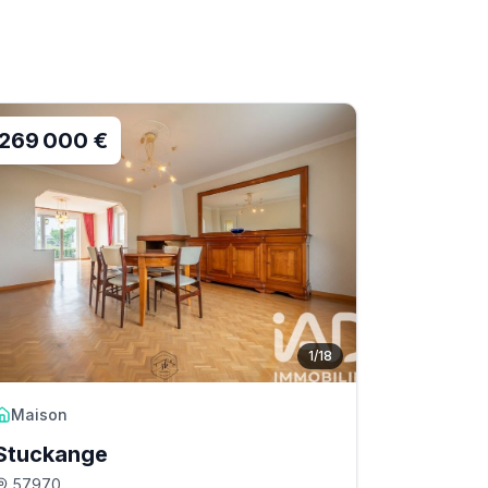
269 000 €
1
/
18
Maison
Stuckange
57970