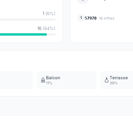
1
(
6
%)
1
57970
18
offres
16
(
94
%)
Balcon
Terrasse
11
%
39
%