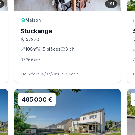
1
1
/
11
Maison
Stuckange
57970
106m²
5
pièce
s
3
ch.
3726
€/m²
Trouvée le 15/07/2026 sur Bienici
485 000 €