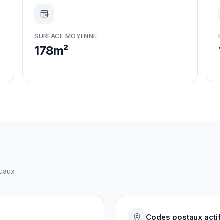
m²
SURFACE MOYENNE
178m²
uaux
Codes postaux acti