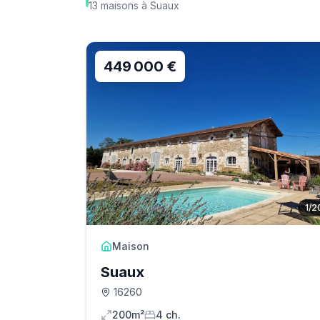
13
maisons
à
Suaux
449 000 €
1
/
2
Maison
Suaux
16260
200m²
4
ch.