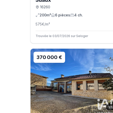
Suaux
16260
200m²
6
pièce
s
4
ch.
575
€/m²
Trouvée le 03/07/2026 sur Seloger
370 000 €
1
/
1