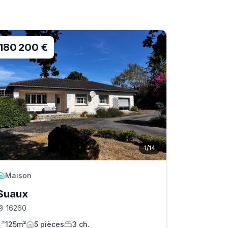
180 200 €
1
/
14
Maison
Suaux
16260
125m²
5
pièce
s
3
ch.