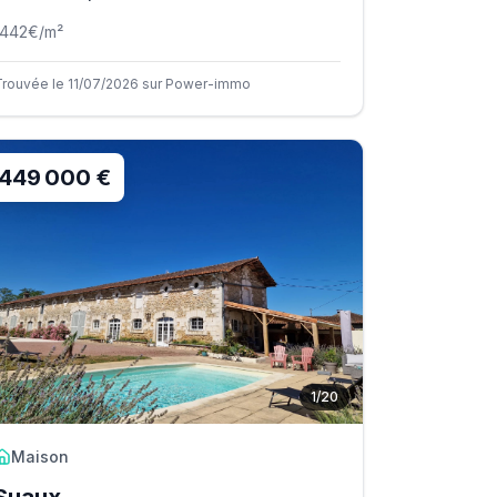
1442
€/m²
Trouvée le 11/07/2026 sur Power-immo
449 000 €
1
/
20
Maison