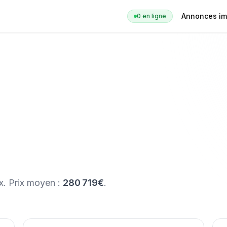
Annonces im
0
en ligne
x
. Prix moyen :
280 719€
.