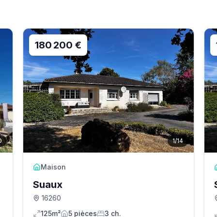
180 200 €
0
1
/
14
Maison
Suaux
16260
125m²
5
pièce
s
3
ch.