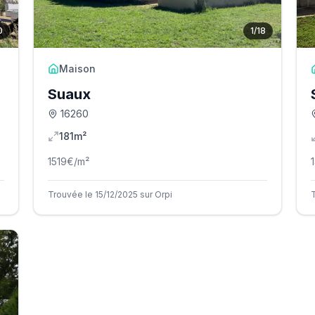
0
1
/
18
Maison
Suaux
16260
181m²
1519
€/m²
Trouvée le 15/12/2025 sur Orpi