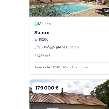
1
/
2
Maison
Suaux
16260
200m²
5
pièce
s
4
ch.
2245
€/m²
Trouvée le 01/01/2026 sur Etreproprio
179 000 €