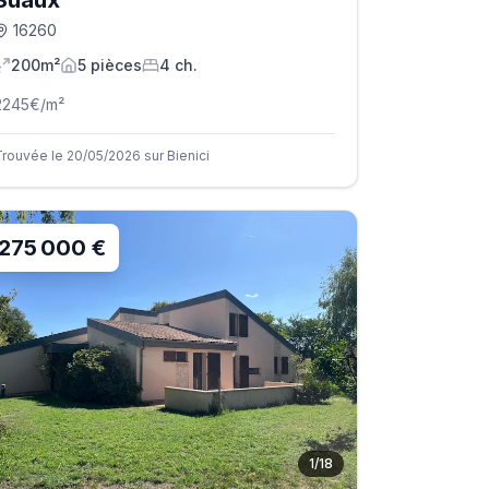
Suaux
16260
200m²
5
pièce
s
4
ch.
2245
€/m²
Trouvée le 20/05/2026 sur Bienici
275 000 €
1
/
18