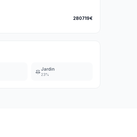
280719€
Jardin
23
%