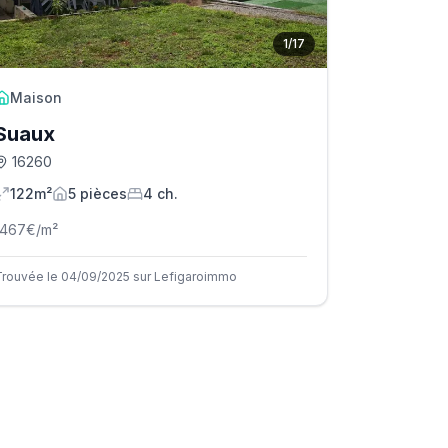
1
/
17
Maison
Suaux
16260
122m²
5
pièce
s
4
ch.
1467
€/m²
Trouvée le 04/09/2025 sur Lefigaroimmo