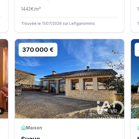
1442
€/m²
Trouvée le 11/07/2026 sur Lefigaroimmo
370 000 €
9
1
/
12
Maison