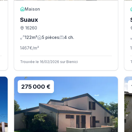
Maison
Suaux
16260
122m²
5
pièce
s
4
ch.
1467
€/m²
Trouvée le 16/02/2026 sur Bienici
275 000 €