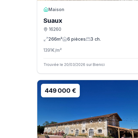
Maison
Suaux
16260
266m²
6
pièce
s
3
ch.
1391
€/m²
Trouvée le 20/03/2026 sur Bienici
449 000 €