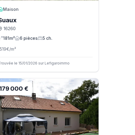
Maison
Suaux
16260
181m²
6
pièce
s
5
ch.
1519
€/m²
Trouvée le 15/01/2026 sur Lefigaroimmo
179 000 €