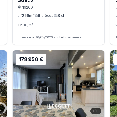
Suaux
16260
266m²
6
pièce
s
3
ch.
1391
€/m²
Trouvée le 26/05/2026 sur Lefigaroimmo
178 950 €
2
1
/
10