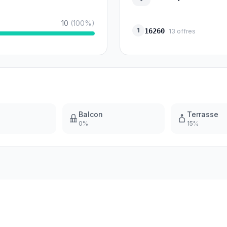
10
(
100
%)
1
16260
13
offres
Balcon
Terrasse
0
%
15
%