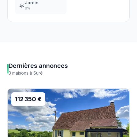
Jardin
0
%
Dernières annonces
3
maisons
à
Suré
112 350 €