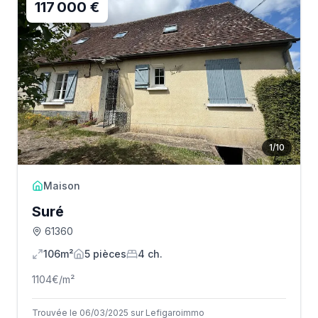
117 000 €
1
/
10
Maison
Suré
61360
106m²
5
pièce
s
4
ch.
1104
€/m²
Trouvée le 06/03/2025 sur Lefigaroimmo