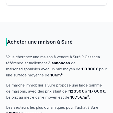
Acheter
une
maison
à
Suré
Vous cherchez
une
maison
à vendre
à
Suré
? Casanea
référence actuellement
3
annonces
de
maisons
disponibles
avec un prix moyen de
113 900€
pour
une surface moyenne de
106
m²
.
Le marché
immobilier
à
Suré
propose une large gamme
de
maisons
, avec des prix allant de
112 350
€
à
117 000
€
.
Le prix au mètre carré moyen est de
1075
€/m²
.
Les secteurs les plus dynamiques pour
l'achat
à
Suré
: