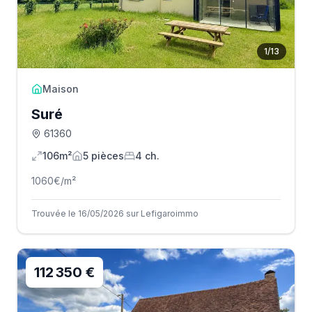
1
/
13
Maison
Suré
61360
106m²
5
pièce
s
4
ch.
1060
€/m²
Trouvée le 16/05/2026 sur Lefigaroimmo
112 350 €