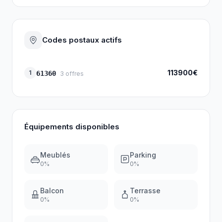
Codes postaux actifs
113900€
1
61360
3
offres
Équipements disponibles
Meublés
Parking
0
%
0
%
Balcon
Terrasse
0
%
0
%