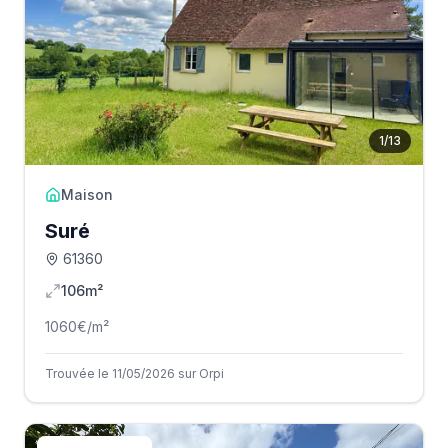
1
/
13
Maison
Suré
61360
106m²
1060
€/m²
Trouvée le 11/05/2026 sur Orpi