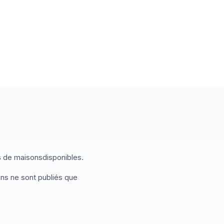
s
de
maisons
disponibles
.
ens ne sont publiés que