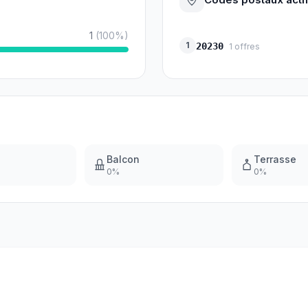
1
(
100
%)
1
20230
1
offres
Balcon
Terrasse
0
%
0
%