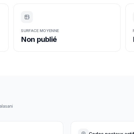
m²
SURFACE MOYENNE
Non publié
alasani
Codes postaux acti