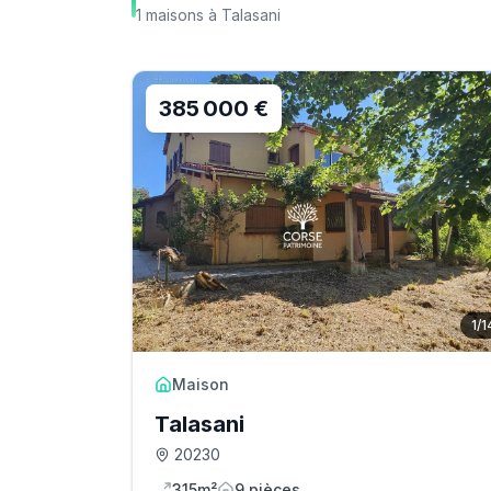
1
maisons
à
Talasani
385 000 €
1
/
1
Maison
Talasani
20230
315m²
9
pièce
s