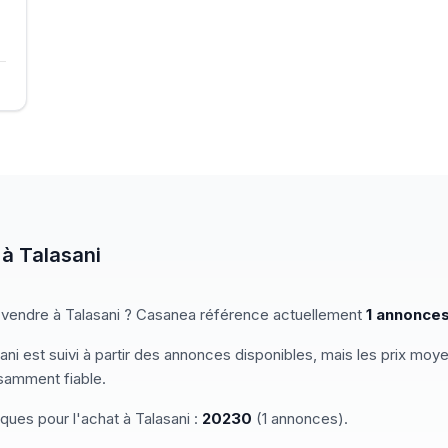
à
Talasani
 vendre
à
Talasani
? Casanea référence actuellement
1
annonce
ani
est suivi à partir des annonces disponibles, mais les prix moy
isamment fiable.
iques pour
l'achat
à
Talasani
:
20230
(
1
annonces)
.