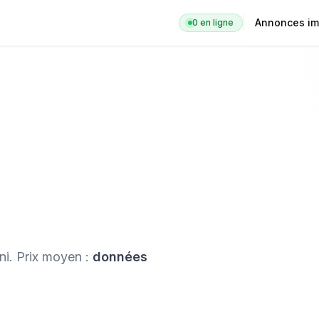
Annonces im
0
en ligne
ni
. Prix moyen :
données