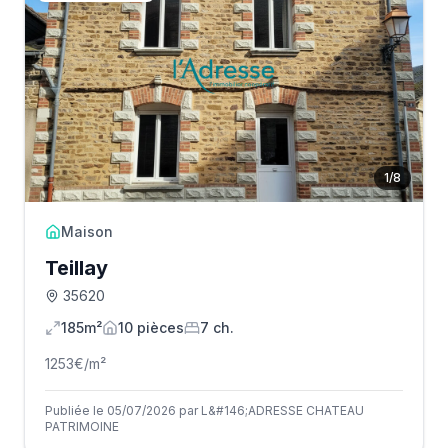
1
/
8
Maison
Teillay
35620
185m²
10
pièce
s
7
ch.
1253
€/m²
Publiée le 05/07/2026 par L&#146;ADRESSE CHATEAU
PATRIMOINE