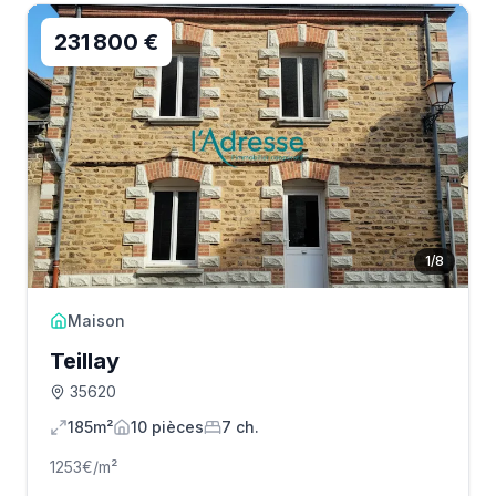
231 800 €
1
/
8
Maison
Teillay
35620
185m²
10
pièce
s
7
ch.
1253
€/m²