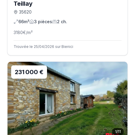
Teillay
35620
66m²
3
pièce
s
2
ch.
3180
€/m²
Trouvée le 25/04/2026 sur Bienici
231 000 €
1
/
11