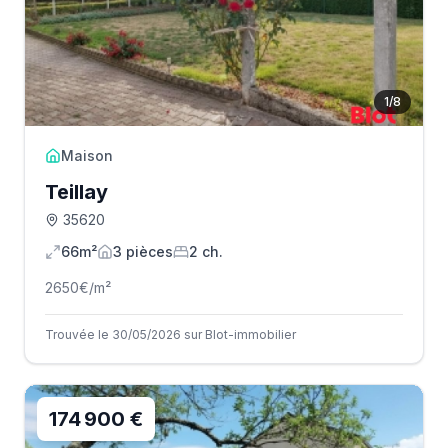
1
/
8
Maison
Teillay
35620
66m²
3
pièce
s
2
ch.
2650
€/m²
Trouvée le 30/05/2026 sur Blot-immobilier
174 900 €