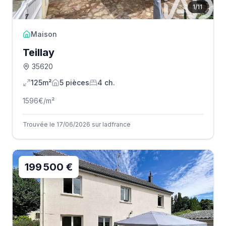
1
/
11
Maison
Teillay
35620
125m²
5
pièce
s
4
ch.
1596
€/m²
Trouvée le 17/06/2026 sur Iadfrance
199 500 €