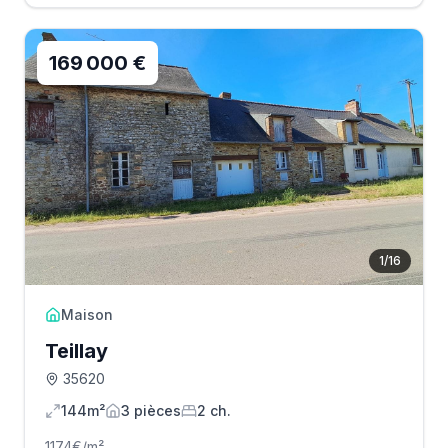
169 000 €
1
/
16
Maison
Teillay
35620
144m²
3
pièce
s
2
ch.
1174
€/m²