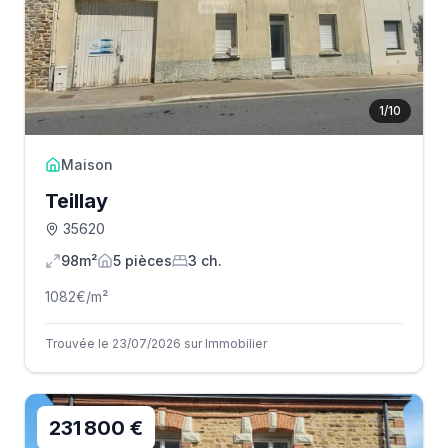
1
/
10
Maison
Teillay
35620
98m²
5
pièce
s
3
ch.
1082
€/m²
Trouvée le 23/07/2026 sur Immobilier
231 800 €