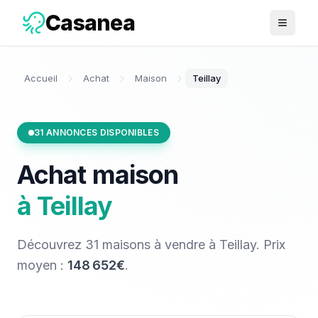
Casanea
Ouvrir 
Accueil
Achat
Maison
Teillay
31
ANNONCES DISPONIBLES
Achat
maison
à
Teillay
Découvrez
31
maisons
à vendre
à
Teillay
. Prix
moyen :
148 652€
.