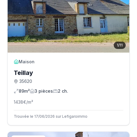
1
/
11
Maison
Teillay
35620
89m²
3
pièce
s
2
ch.
1438
€/m²
Trouvée le 17/06/2026 sur Lefigaroimmo