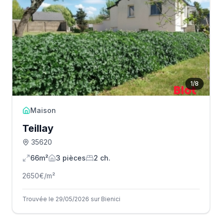
1
/
8
Maison
Teillay
35620
66m²
3
pièce
s
2
ch.
2650
€/m²
Trouvée le 29/05/2026 sur Bienici