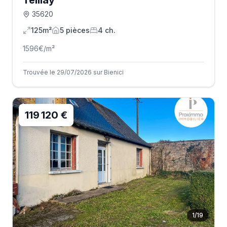
Teillay
35620
125m²
5
pièce
s
4
ch.
1596
€/m²
Trouvée le 29/07/2026 sur Bienici
119 120 €
1
/
19