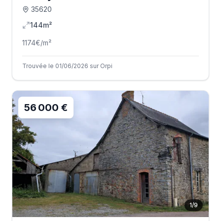
35620
144m²
1174
€/m²
Trouvée le 01/06/2026 sur Orpi
56 000 €
1
/
9