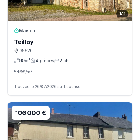
1
/
11
Maison
Teillay
35620
90m²
4
pièce
s
2
ch.
546
€/m²
Trouvée le 26/07/2026 sur Leboncoin
106 000 €