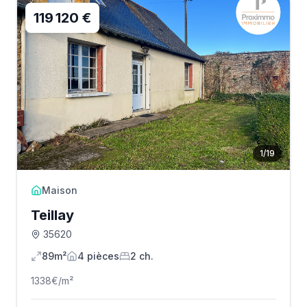
119 120 €
1
/
19
Maison
Teillay
35620
89m²
4
pièce
s
2
ch.
1338
€/m²