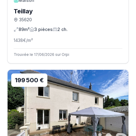
Maison
Teillay
35620
89m²
3
pièce
s
2
ch.
1438
€/m²
Trouvée le 17/06/2026 sur Orpi
199 500 €