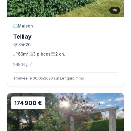
1
/
8
Maison
Teillay
35620
66m²
3
pièce
s
2
ch.
2650
€/m²
Trouvée le 30/05/2026 sur Lefigaroimmo
174 900 €