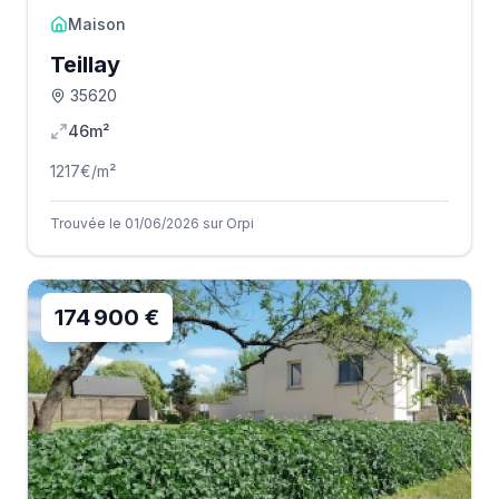
Maison
Teillay
35620
46m²
1217
€/m²
Trouvée le 01/06/2026 sur Orpi
174 900 €