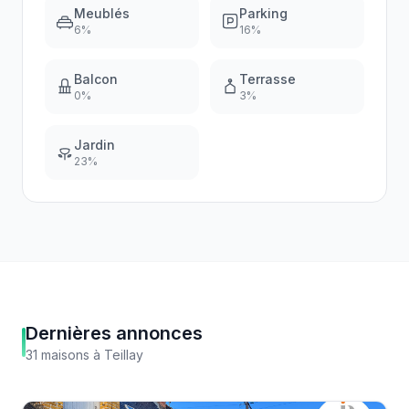
Meublés
Parking
6
%
16
%
Balcon
Terrasse
0
%
3
%
Jardin
23
%
Dernières annonces
31
maisons
à
Teillay