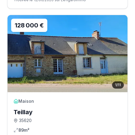
128 000 €
1
/
11
Maison
Teillay
35620
89m²