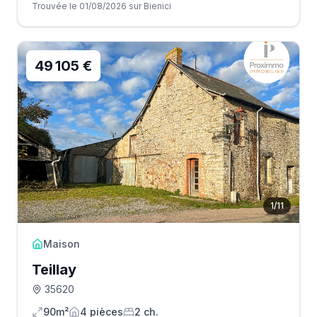
Trouvée le 01/08/2026 sur Bienici
49 105 €
1
/
11
Maison
Teillay
35620
90m²
4
pièce
s
2
ch.