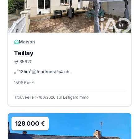
1
/
11
Maison
Teillay
35620
125m²
5
pièce
s
4
ch.
1596
€/m²
Trouvée le 17/06/2026 sur Lefigaroimmo
128 000 €