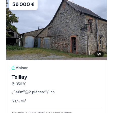
56 000 €
1
/
9
Maison
Teillay
35620
46m²
2
pièce
s
1
ch.
1217
€/m²
Trouvée le 12/06/2026 sur Lefigaroimmo