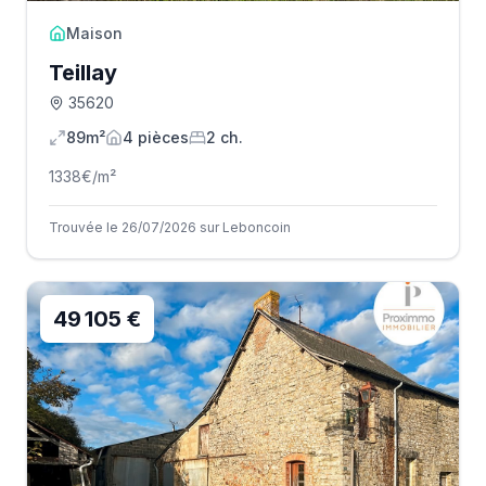
Maison
Teillay
35620
89m²
4
pièce
s
2
ch.
1338
€/m²
Trouvée le 26/07/2026 sur Leboncoin
49 105 €