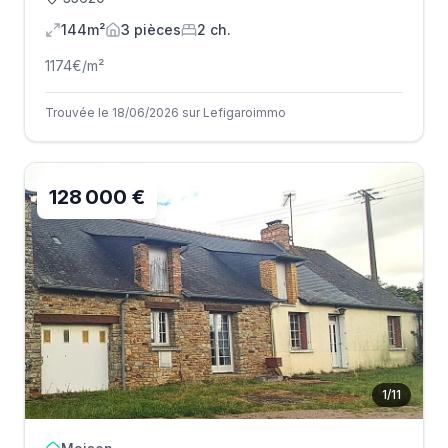
144m²
3
pièce
s
2
ch.
1174
€/m²
Trouvée le 18/06/2026 sur Lefigaroimmo
128 000 €
1
/
11