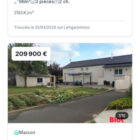
66m²
3
pièce
s
2
ch.
3180
€/m²
Trouvée le 25/04/2026 sur Lefigaroimmo
209 900 €
1
/
10
Maison