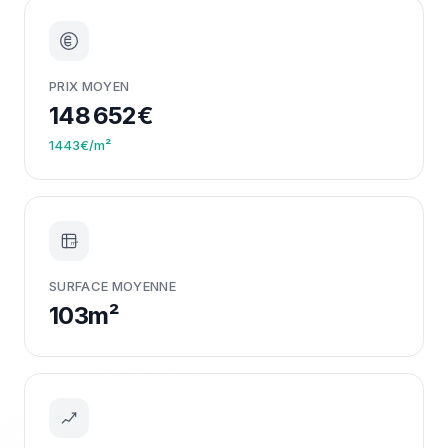
PRIX MOYEN
148 652€
1443€/m²
m²
SURFACE MOYENNE
103m²