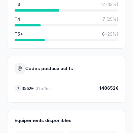
T3
12
(
43
%)
T4
7
(
25
%)
T5+
8
(
29
%)
Codes postaux actifs
148652€
1
35620
31
offres
Équipements disponibles