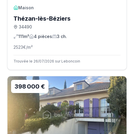
Maison
Thézan-lès-Béziers
34490
111m²
4
pièce
s
3
ch.
2523
€/m²
Trouvée le 26/07/2026 sur Leboncoin
398 000 €