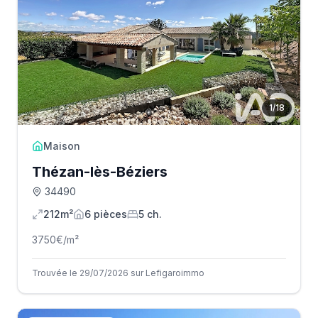
1
/
18
Maison
Thézan-lès-Béziers
34490
212m²
6
pièce
s
5
ch.
3750
€/m²
Trouvée le 29/07/2026 sur Lefigaroimmo