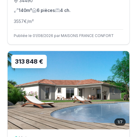
34490
140m²
6
pièce
s
4
ch.
3557
€/m²
Publiée le 01/08/2026 par MAISONS FRANCE CONFORT
313 848 €
1
/
7