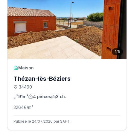
1
/
6
Maison
Thézan-lès-Béziers
34490
91m²
4
pièce
s
3
ch.
3264
€/m²
Publiée le 24/07/2026 par SAFTI