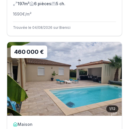
197m²
6
pièce
s
5
ch.
1690
€/m²
Trouvée le 04/08/2026 sur Bienici
460 000 €
1
/
12
Maison