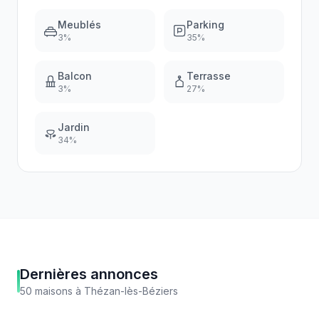
Meublés
Parking
3
%
35
%
Balcon
Terrasse
3
%
27
%
Jardin
34
%
Dernières annonces
50
maisons
à
Thézan-lès-Béziers