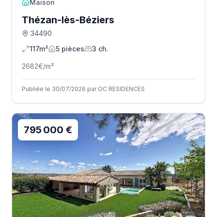
Maison
Thézan-lès-Béziers
34490
117m²
5
pièce
s
3
ch.
2682
€/m²
Publiée le 30/07/2026 par OC RESIDENCES
795 000 €