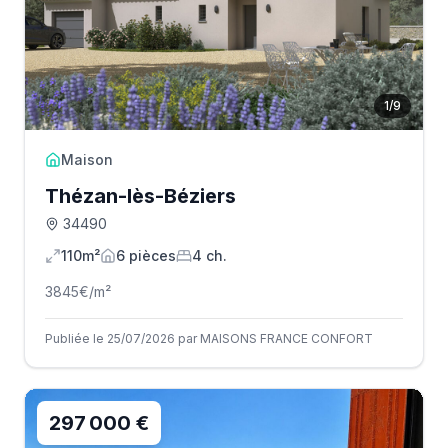
1
/
9
Maison
Thézan-lès-Béziers
34490
110m²
6
pièce
s
4
ch.
3845
€/m²
Publiée le 25/07/2026 par MAISONS FRANCE CONFORT
297 000 €