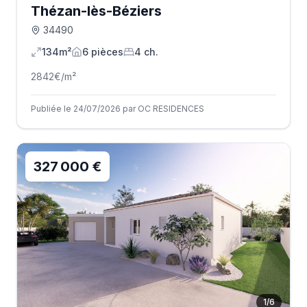
Thézan-lès-Béziers
34490
134m²
6
pièce
s
4
ch.
2842
€/m²
Publiée le 24/07/2026 par OC RESIDENCES
327 000 €
1
/
6