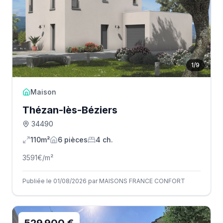
1
/
9
Maison
Thézan-lès-Béziers
34490
110m²
6
pièce
s
4
ch.
3591
€/m²
Publiée le 01/08/2026 par MAISONS FRANCE CONFORT