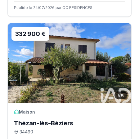
Publiée le 24/07/2026 par OC RESIDENCES
332 900 €
1
/
16
Maison
Thézan-lès-Béziers
34490