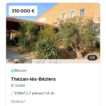
310 000 €
1
/
19
Maison
Thézan-lès-Béziers
34490
229m²
7
pièce
s
4
ch.
1354
€/m²