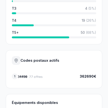
T3
4
(
5
%)
T4
19
(
26
%)
T5+
50
(
68
%)
Codes postaux actifs
362690€
1
34490
77
offres
Équipements disponibles