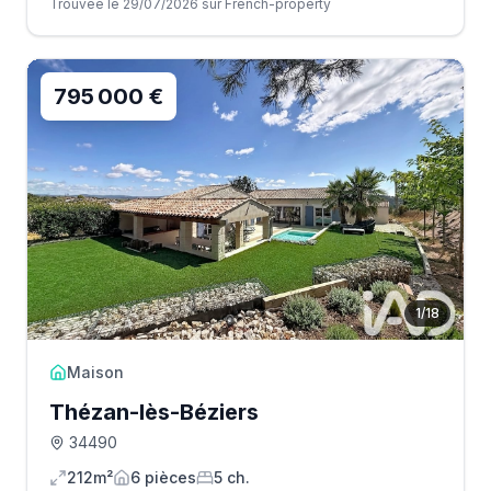
Trouvée le 29/07/2026 sur French-property
795 000 €
1
/
18
Maison
Thézan-lès-Béziers
34490
212m²
6
pièce
s
5
ch.