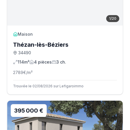
1
/
20
Maison
Thézan-lès-Béziers
34490
114m²
4
pièce
s
3
ch.
2789
€/m²
Trouvée le 02/08/2026 sur Lefigaroimmo
395 000 €