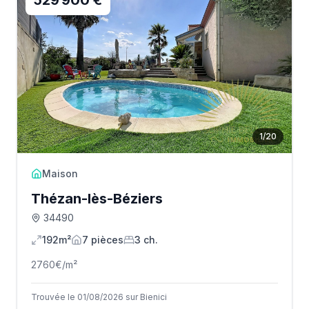
529 900 €
1
/
20
Maison
Thézan-lès-Béziers
34490
192m²
7
pièce
s
3
ch.
2760
€/m²
Trouvée le 01/08/2026 sur Bienici