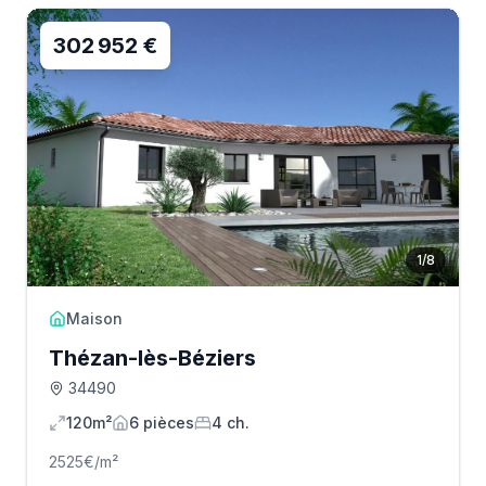
302 952 €
1
/
8
Maison
Thézan-lès-Béziers
34490
120m²
6
pièce
s
4
ch.
2525
€/m²