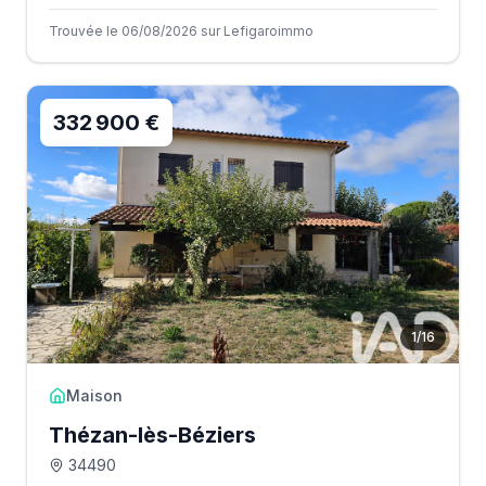
Trouvée le 06/08/2026 sur Lefigaroimmo
332 900 €
1
/
16
Maison
Thézan-lès-Béziers
34490