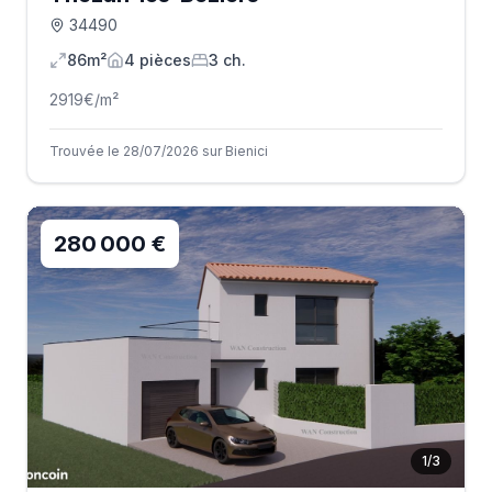
34490
86m²
4
pièce
s
3
ch.
2919
€/m²
Trouvée le 28/07/2026 sur Bienici
280 000 €
1
/
3