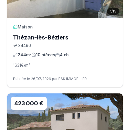
1
/
15
Maison
Thézan-lès-Béziers
34490
244m²
10
pièce
s
4
ch.
1631
€/m²
Publiée le 26/07/2026 par BSK IMMOBILIER
423 000 €