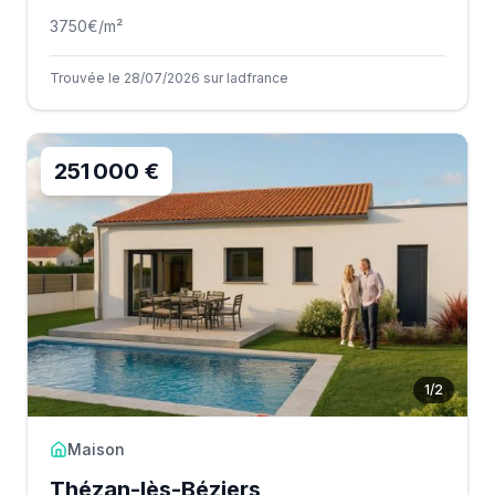
3750
€/m²
Trouvée le 28/07/2026 sur Iadfrance
251 000 €
1
/
2
Maison
Thézan-lès-Béziers