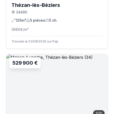
Thézan-lès-Béziers
34490
125m²
5
pièce
s
5
ch.
3680
€/m²
Trouvée le 03/08/2026 sur Pap
529 900 €
1
/
20