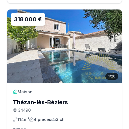
318 000 €
1
/
20
Maison
Thézan-lès-Béziers
34490
114m²
4
pièce
s
3
ch.