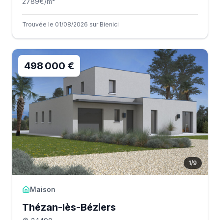
2789
€/m²
Trouvée le 01/08/2026 sur Bienici
498 000 €
1
/
9
Maison
Thézan-lès-Béziers