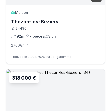
Maison
Thézan-lès-Béziers
34490
192m²
7
pièce
s
3
ch.
2760
€/m²
Trouvée le 02/08/2026 sur Lefigaroimmo
318 000 €