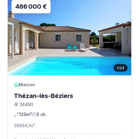
486 000 €
1
/
24
Maison
Thézan-lès-Béziers
34490
125m²
5
ch.
3888
€/m²