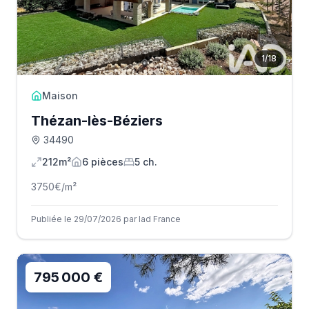
1
/
18
Maison
Thézan-lès-Béziers
34490
212m²
6
pièce
s
5
ch.
3750
€/m²
Publiée le 29/07/2026 par Iad France
795 000 €