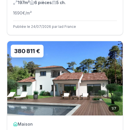
197m²
6
pièce
s
5
ch.
1690
€/m²
Publiée le 24/07/2026 par Iad France
380 811 €
1
/
7
Maison