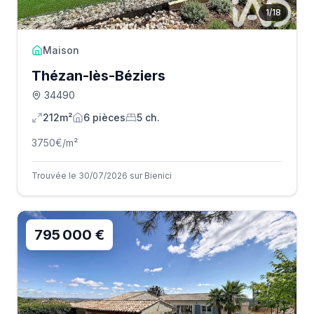
1
/
18
Maison
Thézan-lès-Béziers
34490
212m²
6
pièce
s
5
ch.
3750
€/m²
Trouvée le 30/07/2026 sur Bienici
795 000 €