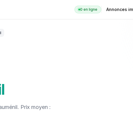
Annonces im
0
en ligne
l
l
auménil
. Prix moyen :