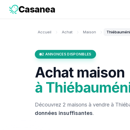
Casanea
Accueil
Achat
Maison
Thiébauméni
2
ANNONCES DISPONIBLES
Achat
maison
à
Thiébauméni
Découvrez
2
maisons
à vendre
à
Thiéb
données insuffisantes
.