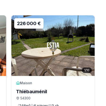
226 000 €
3
1
/
10
Maison
Thiébauménil
54300
146m²
6
pièce
s
3
ch.