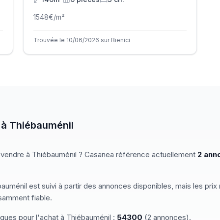
1548
€/m²
Trouvée le 10/06/2026 sur Bienici
à
Thiébauménil
 vendre
à
Thiébauménil
? Casanea référence actuellement
2
ann
bauménil
est suivi à partir des annonces disponibles, mais les pri
isamment fiable.
iques pour
l'achat
à
Thiébauménil
:
54300
(
2
annonces)
.