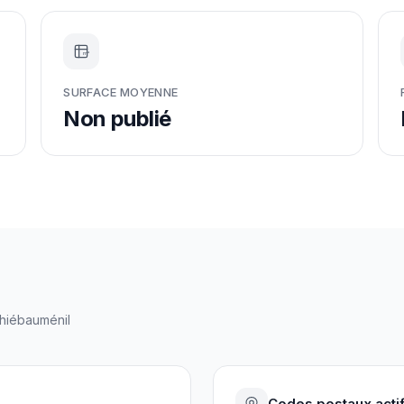
m²
SURFACE MOYENNE
Non publié
hiébauménil
Codes postaux acti