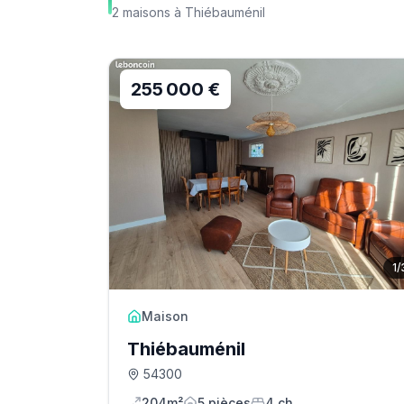
2
maisons
à
Thiébauménil
255 000 €
1
/
Maison
Thiébauménil
54300
204m²
5
pièce
s
4
ch.