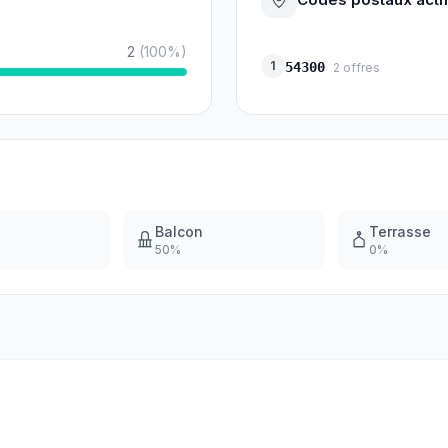
2
(
100
%)
1
54300
2
offres
Balcon
Terrasse
50
%
0
%