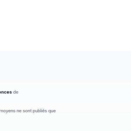
onces
de
x moyens ne sont publiés que