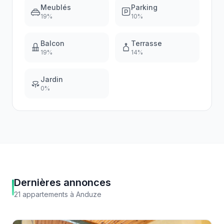
Meublés
Parking
19
%
10
%
Balcon
Terrasse
19
%
14
%
Jardin
0
%
Dernières annonces
21
appartements
à
Anduze