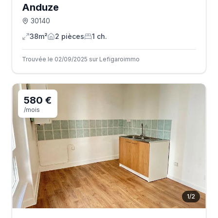
Anduze
30140
38m²
2
pièce
s
1
ch.
Trouvée le 02/09/2025 sur Lefigaroimmo
580 €
/mois
1
/
2