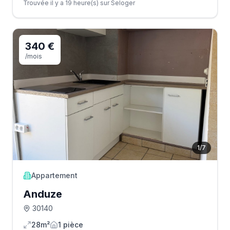
Trouvée il y a 19 heure(s) sur Seloger
340 €
/mois
1
/
7
Appartement
Anduze
30140
28m²
1
pièce