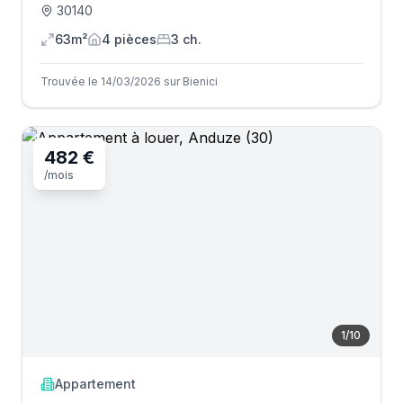
30140
63m²
4
pièce
s
3
ch.
Trouvée le 14/03/2026 sur Bienici
482 €
/mois
1
/
10
Appartement