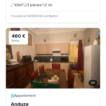
43m²
3
pièce
s
2
ch.
Trouvée le 04/08/2026 sur Bienici
460 €
/mois
1
/
4
Appartement
Anduze