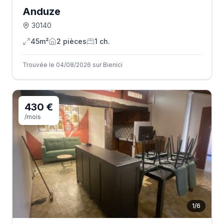
Anduze
30140
45m²
2
pièce
s
1
ch.
Trouvée le 04/08/2026 sur Bienici
430 €
/mois
1
/
6