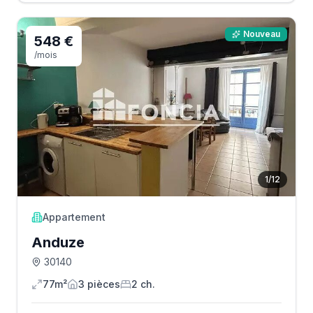
Nouveau
548 €
/mois
1
/
12
Appartement
Anduze
30140
77m²
3
pièce
s
2
ch.