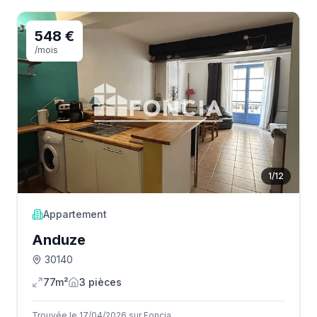
548 €
/mois
1
/
12
Appartement
Anduze
30140
77m²
3
pièce
s
Trouvée le 17/04/2026 sur Foncia