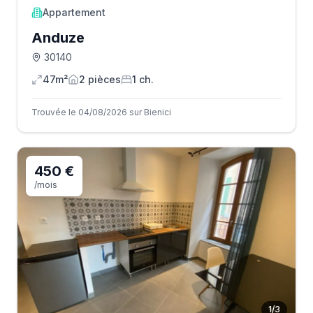
Appartement
Anduze
30140
47m²
2
pièce
s
1
ch.
Trouvée le 04/08/2026 sur Bienici
450 €
/mois
1
/
3