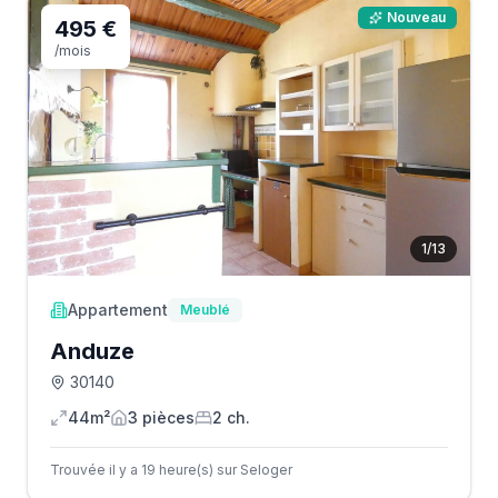
Nouveau
495 €
/mois
1
/
13
Appartement
Meublé
Anduze
30140
44m²
3
pièce
s
2
ch.
Trouvée il y a 19 heure(s) sur Seloger