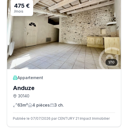
475 €
/mois
1
/
10
Appartement
Anduze
30140
63m²
4
pièce
s
3
ch.
Publiée le 07/07/2026 par CENTURY 21 Impact Immobilier