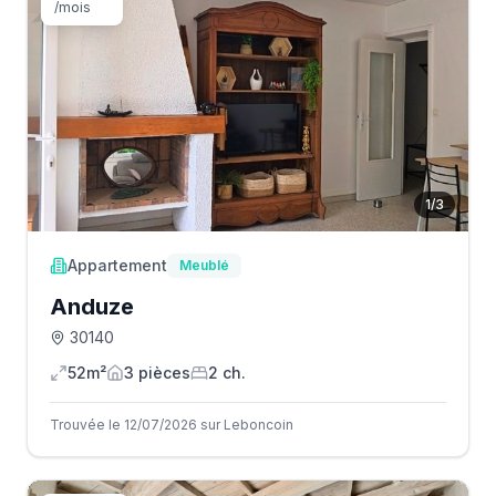
/mois
1
/
3
Appartement
Meublé
Anduze
30140
52m²
3
pièce
s
2
ch.
Trouvée le 12/07/2026 sur Leboncoin