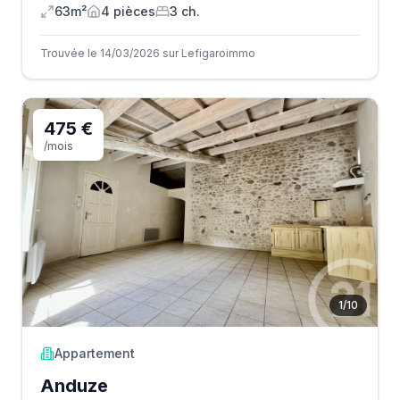
63m²
4
pièce
s
3
ch.
Trouvée le 14/03/2026 sur Lefigaroimmo
475 €
/mois
1
/
10
Appartement
Anduze