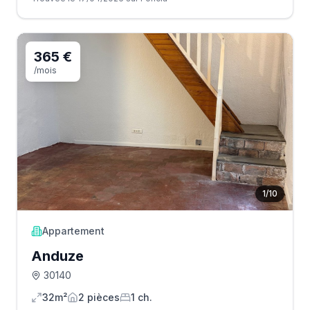
365 €
/mois
1
/
10
Appartement
Anduze
30140
32m²
2
pièce
s
1
ch.