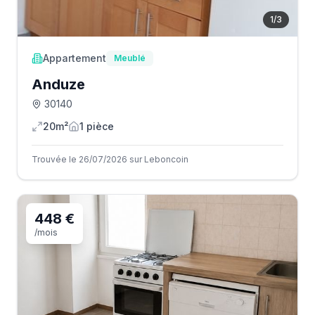
1
/
3
Appartement
Meublé
Anduze
30140
20m²
1
pièce
Trouvée le 26/07/2026 sur Leboncoin
448 €
/mois