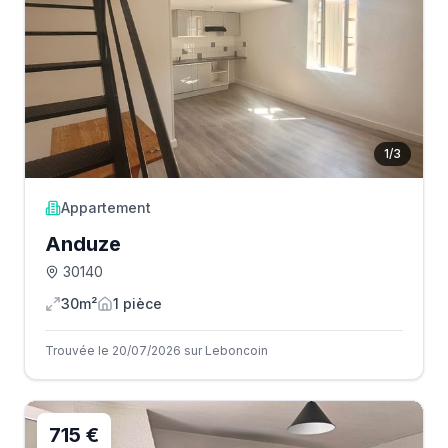
1
/
3
Appartement
Anduze
30140
30m²
1
pièce
Trouvée le 20/07/2026 sur Leboncoin
715 €