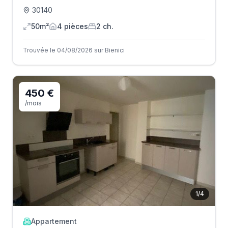
30140
50m²
4
pièce
s
2
ch.
Trouvée le 04/08/2026 sur Bienici
450 €
/mois
1
/
4
Appartement