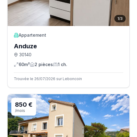
1
/
3
Appartement
Anduze
30140
60m²
2
pièce
s
1
ch.
Trouvée le 26/07/2026 sur Leboncoin
850 €
/mois