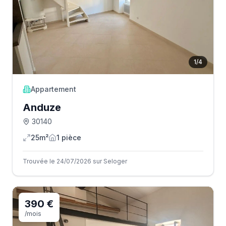
1
/
4
Appartement
Anduze
30140
25m²
1
pièce
Trouvée le 24/07/2026 sur Seloger
390 €
/mois