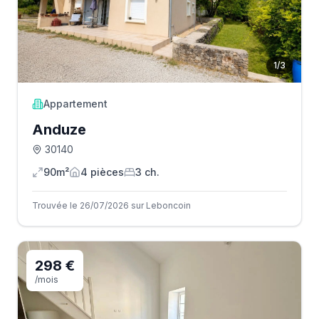
1
/
3
Appartement
Anduze
30140
90m²
4
pièce
s
3
ch.
Trouvée le 26/07/2026 sur Leboncoin
298 €
/mois