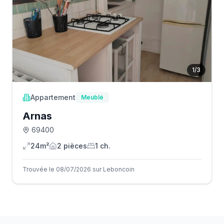
1
/
3
Appartement
Meublé
Arnas
69400
24m²
2
pièce
s
1
ch.
Trouvée le 08/07/2026 sur Leboncoin