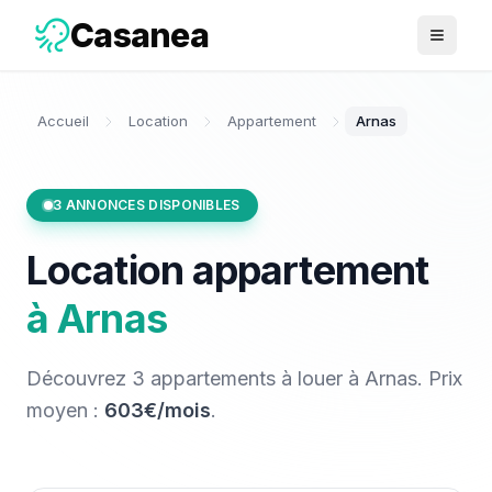
Casanea
Ouvrir 
Accueil
Location
Appartement
Arnas
3
ANNONCES DISPONIBLES
Location
appartement
à
Arnas
Découvrez
3
appartements
à louer
à
Arnas
. Prix
moyen :
603€/mois
.