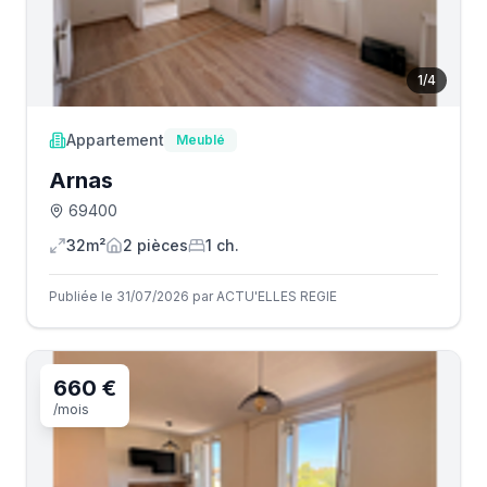
1
/
4
Appartement
Meublé
Arnas
69400
32m²
2
pièce
s
1
ch.
Publiée le 31/07/2026 par ACTU'ELLES REGIE
660 €
/mois