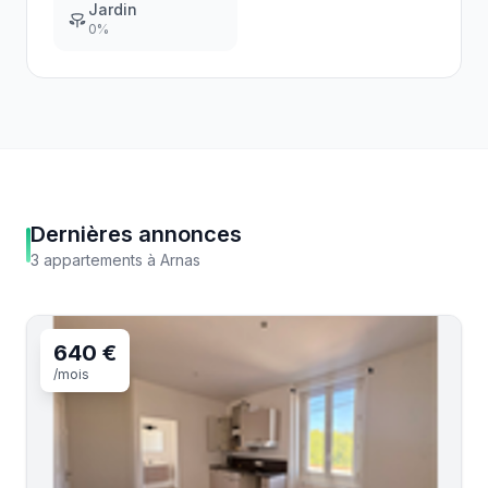
Jardin
0
%
Dernières annonces
3
appartements
à
Arnas
640 €
/mois