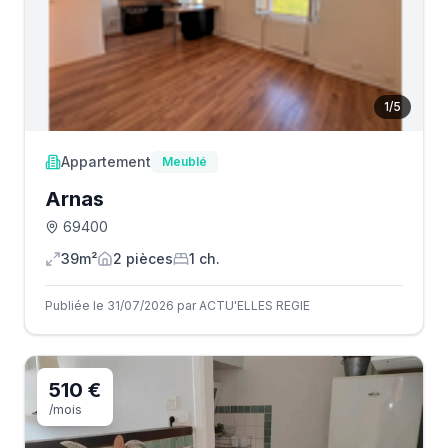
1
/
5
Appartement
Meublé
Arnas
69400
39m²
2
pièce
s
1
ch.
Publiée le 31/07/2026 par ACTU'ELLES REGIE
510 €
/mois