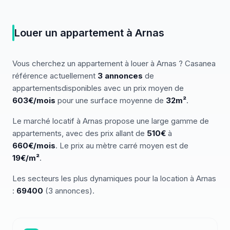
Louer
un
appartement
à
Arnas
Vous cherchez
un
appartement
à louer
à
Arnas
? Casanea
référence actuellement
3
annonces
de
appartements
disponibles
avec un prix moyen de
603€/mois
pour une surface moyenne de
32
m²
.
Le marché
locatif
à
Arnas
propose une large gamme de
appartements
, avec des prix allant de
510
€
à
660
€/mois
.
Le prix au mètre carré moyen est de
19
€/m²
.
Les secteurs les plus dynamiques pour
la location
à
Arnas
:
69400
(
3
annonces)
.