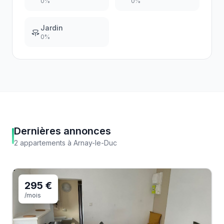
0
%
0
%
Jardin
0
%
Dernières annonces
2
appartements
à
Arnay-le-Duc
295 €
/mois