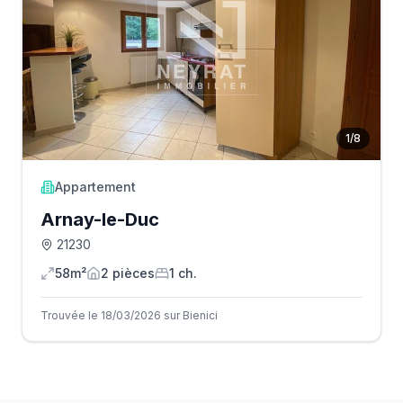
1
/
8
Appartement
Arnay-le-Duc
21230
58m²
2
pièce
s
1
ch.
Trouvée le 18/03/2026 sur Bienici