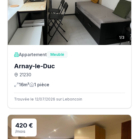
1
/
3
Appartement
Meublé
Arnay-le-Duc
21230
16m²
1
pièce
Trouvée le 12/07/2026 sur Leboncoin
420 €
/mois