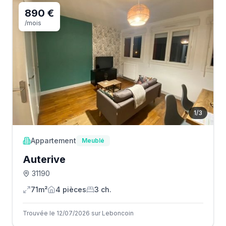
890 €
/mois
1
/
3
Appartement
Meublé
Auterive
31190
71m²
4
pièce
s
3
ch.
Trouvée le 12/07/2026 sur Leboncoin