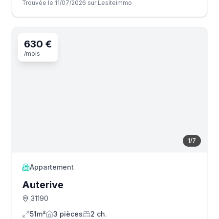
Trouvée le 11/07/2026 sur Lesiteimmo
630 €
/mois
1
/
7
Appartement
Auterive
31190
51m²
3
pièce
s
2
ch.