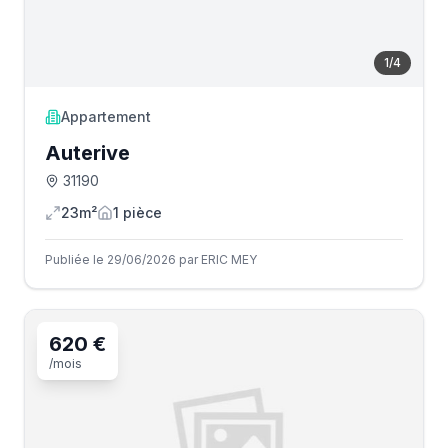
1
/
4
Appartement
Auterive
31190
23m²
1
pièce
Publiée le 29/06/2026 par ERIC MEY
620 €
/mois