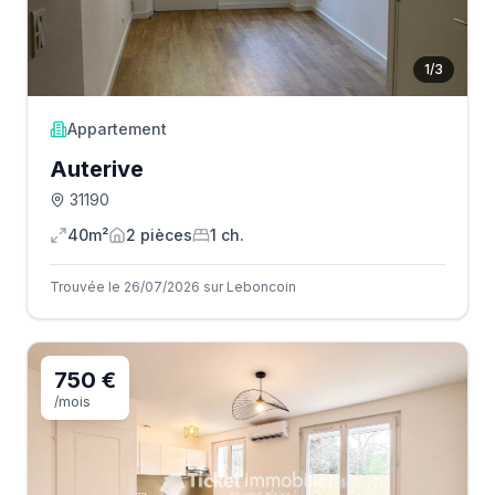
1
/
3
Appartement
Auterive
31190
40m²
2
pièce
s
1
ch.
Trouvée le 26/07/2026 sur Leboncoin
750 €
/mois