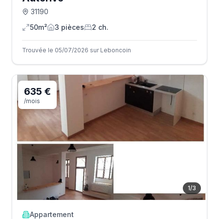
31190
50m²
3
pièce
s
2
ch.
Trouvée le 05/07/2026 sur Leboncoin
635 €
/mois
1
/
3
Appartement