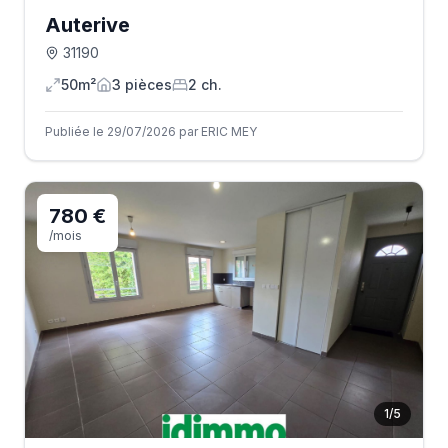
Auterive
31190
50m²
3
pièce
s
2
ch.
Publiée le 29/07/2026 par ERIC MEY
780 €
/mois
1
/
5