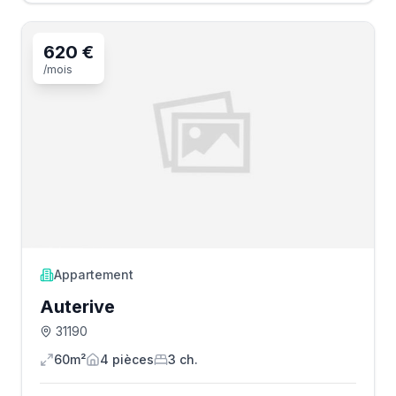
620 €
/mois
Appartement
Auterive
31190
60m²
4
pièce
s
3
ch.