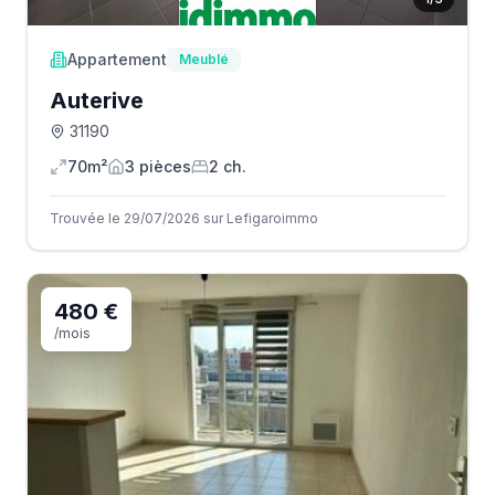
Appartement
Meublé
Auterive
31190
70m²
3
pièce
s
2
ch.
Trouvée le 29/07/2026 sur Lefigaroimmo
480 €
/mois