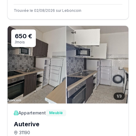
Trouvée le 02/08/2026 sur Leboncoin
650 €
/mois
1
/
3
Appartement
Meublé
Auterive
31190