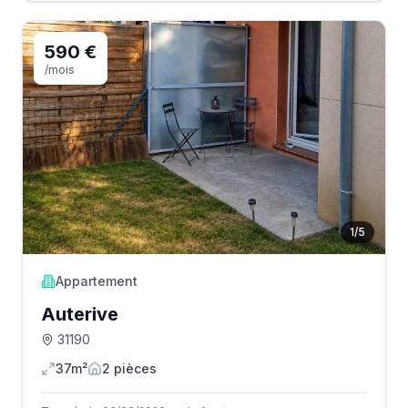
590 €
/mois
1
/
5
Appartement
Auterive
31190
37m²
2
pièce
s