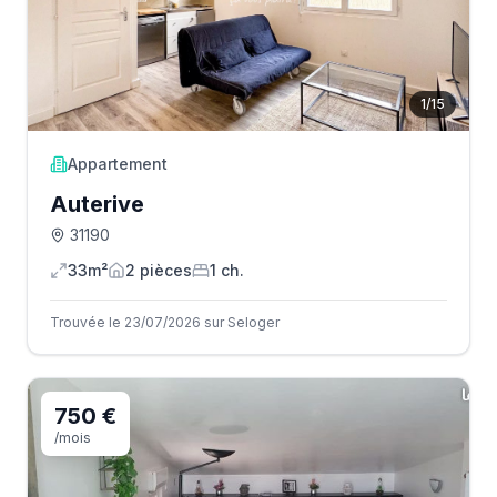
1
/
15
Appartement
Auterive
31190
33m²
2
pièce
s
1
ch.
Trouvée le 23/07/2026 sur Seloger
750 €
/mois