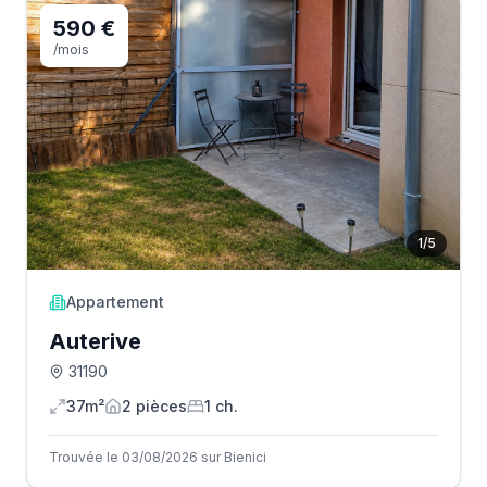
590 €
/mois
1
/
5
Appartement
Auterive
31190
37m²
2
pièce
s
1
ch.
Trouvée le 03/08/2026 sur Bienici