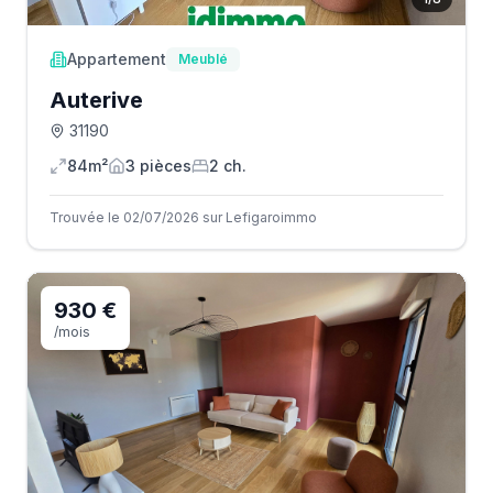
Appartement
Meublé
Auterive
31190
84m²
3
pièce
s
2
ch.
Trouvée le 02/07/2026 sur Lefigaroimmo
930 €
/mois