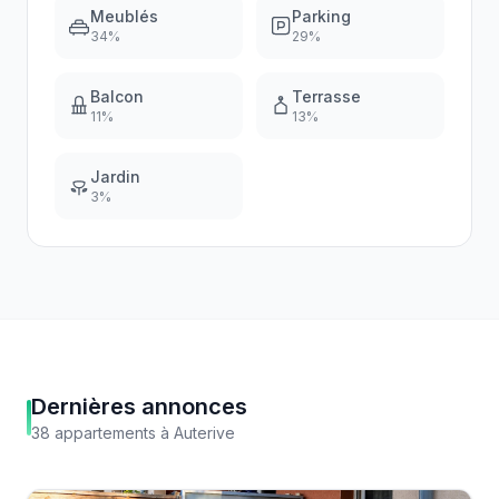
Meublés
Parking
34
%
29
%
Balcon
Terrasse
11
%
13
%
Jardin
3
%
Dernières annonces
38
appartements
à
Auterive