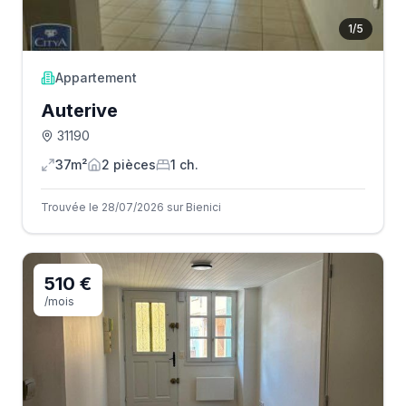
1
/
5
Appartement
Auterive
31190
37m²
2
pièce
s
1
ch.
Trouvée le 28/07/2026 sur Bienici
510 €
/mois