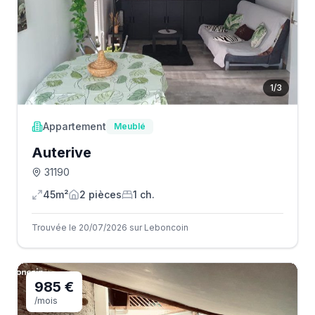
1
/
3
Appartement
Meublé
Auterive
31190
45m²
2
pièce
s
1
ch.
Trouvée le 20/07/2026 sur Leboncoin
985 €
/mois