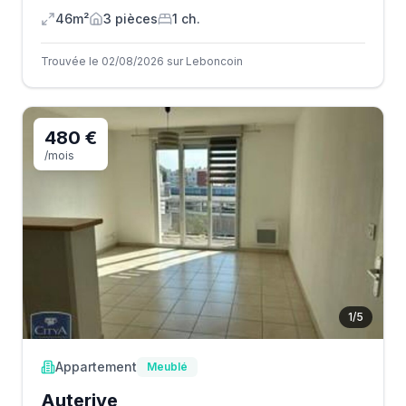
46m²
3
pièce
s
1
ch.
Trouvée le 02/08/2026 sur Leboncoin
480 €
/mois
1
/
5
Appartement
Meublé
Auterive