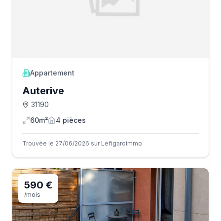
Appartement
Auterive
31190
60m²
4
pièce
s
Trouvée le 27/06/2026 sur Lefigaroimmo
590 €
/mois