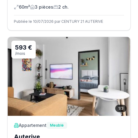
60m²
3
pièce
s
2
ch.
Publiée le 10/07/2026 par CENTURY 21 AUTERIVE
593 €
/mois
1
/
3
Appartement
Meublé
Auterive