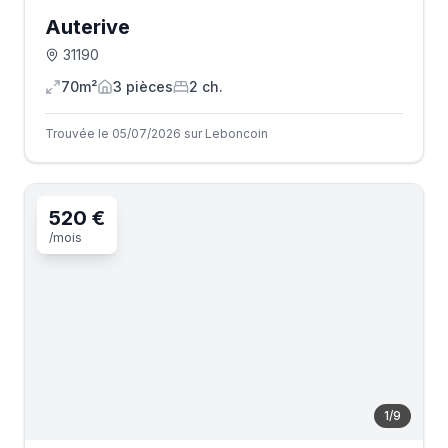
Auterive
31190
70m²
3
pièce
s
2
ch.
Trouvée le 05/07/2026 sur Leboncoin
520 €
/mois
1
/
9