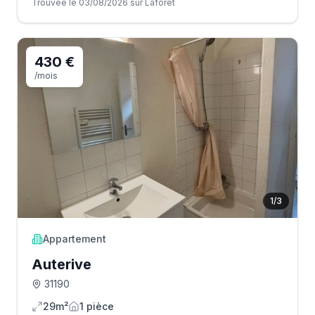
Trouvée le 03/08/2026 sur Laforet
430 €
/mois
1
/
3
Appartement
Auterive
31190
29m²
1
pièce