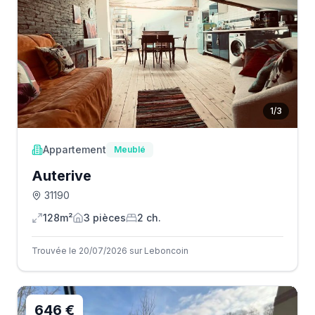
1
/
3
Appartement
Meublé
Auterive
31190
128m²
3
pièce
s
2
ch.
Trouvée le 20/07/2026 sur Leboncoin
646 €