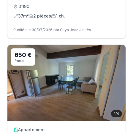
31190
37m²
2
pièce
s
1
ch.
Publiée le 30/07/2026 par Citya Jean Jaurès
650 €
/mois
1
/
4
Appartement