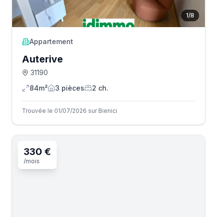
1
/
8
Appartement
Auterive
31190
84m²
3
pièce
s
2
ch.
Trouvée le 01/07/2026 sur Bienici
330 €
/mois