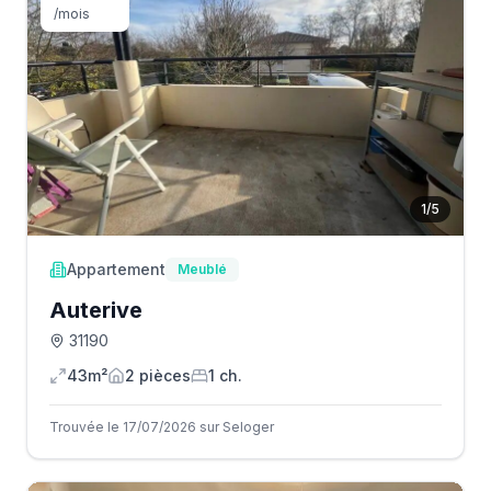
/mois
1
/
5
Appartement
Meublé
Auterive
31190
43m²
2
pièce
s
1
ch.
Trouvée le 17/07/2026 sur Seloger