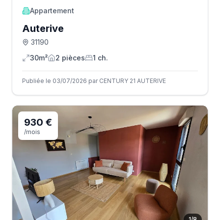
Appartement
Auterive
31190
30m²
2
pièce
s
1
ch.
Publiée le 03/07/2026 par CENTURY 21 AUTERIVE
930 €
/mois
1
/
8