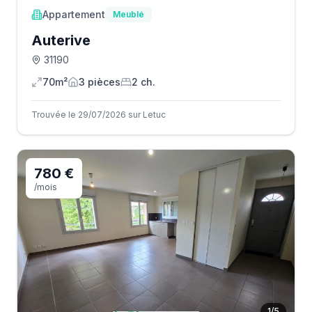
Appartement
Meublé
Auterive
31190
70m²
3
pièce
s
2
ch.
Trouvée le 29/07/2026 sur Letuc
780 €
/mois
1
/
5