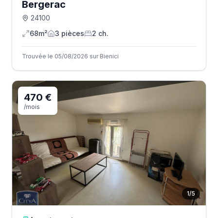
Bergerac
24100
68m²
3
pièce
s
2
ch.
Trouvée le 05/08/2026 sur Bienici
470 €
/mois
1
/
5