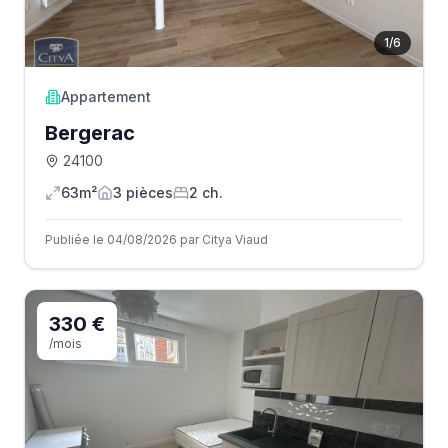
1
/
6
Appartement
Bergerac
24100
63m²
3
pièce
s
2
ch.
Publiée le 04/08/2026 par Citya Viaud
330 €
/mois