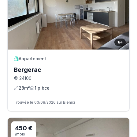
1
/
4
Appartement
Bergerac
24100
28m²
1
pièce
Trouvée le 03/08/2026 sur Bienici
450 €
/mois