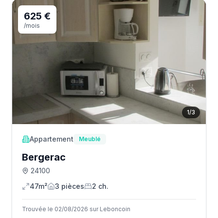
625 €
/mois
1
/
3
Appartement
Meublé
Bergerac
24100
47m²
3
pièce
s
2
ch.
Trouvée le 02/08/2026 sur Leboncoin