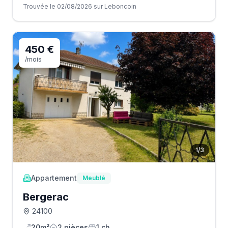
Trouvée le 02/08/2026 sur Leboncoin
450 €
/mois
1
/
3
Appartement
Meublé
Bergerac
24100
20m²
2
pièce
s
1
ch.