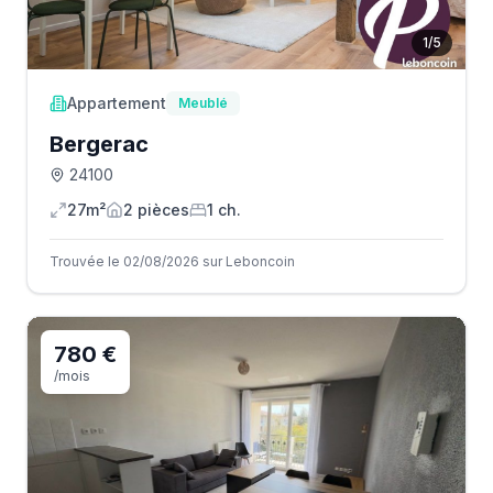
1
/
5
Appartement
Meublé
Bergerac
24100
27m²
2
pièce
s
1
ch.
Trouvée le 02/08/2026 sur Leboncoin
780 €
/mois