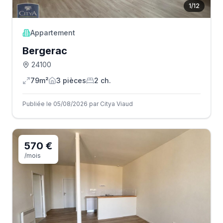
1
/
12
Appartement
Bergerac
24100
79m²
3
pièce
s
2
ch.
Publiée le 05/08/2026 par Citya Viaud
570 €
/mois