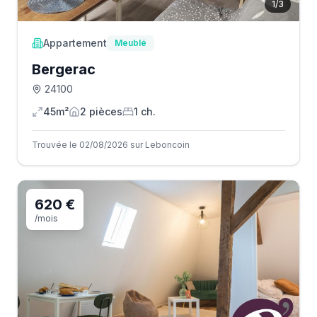
1
/
3
Appartement
Meublé
Bergerac
24100
45m²
2
pièce
s
1
ch.
Trouvée le 02/08/2026 sur Leboncoin
620 €
/mois