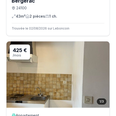
Bergerac
24100
43m²
2
pièce
s
1
ch.
Trouvée le 02/08/2026 sur Leboncoin
425 €
/mois
1
/
3
Appartement