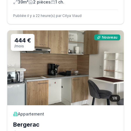
39m²
2
pièce
s
1
ch.
Publiée il y a 22 heure(s) par Citya Viaud
Nouveau
444 €
/mois
1
/
6
Appartement
Bergerac