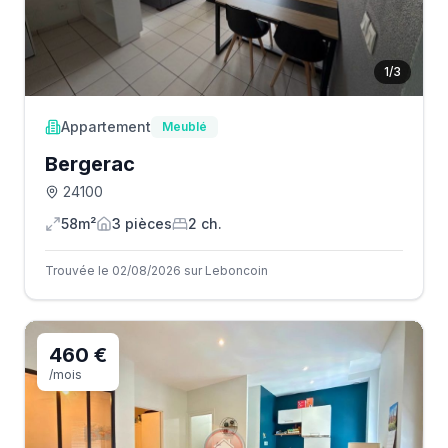
1
/
3
Appartement
Meublé
Bergerac
24100
58m²
3
pièce
s
2
ch.
Trouvée le 02/08/2026 sur Leboncoin
460 €
/mois