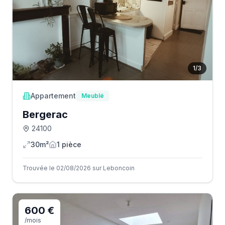
1
/
3
Appartement
Meublé
Bergerac
24100
30m²
1
pièce
Trouvée le 02/08/2026 sur Leboncoin
600 €
/mois