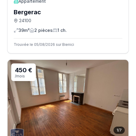
Appartement
Bergerac
24100
39m²
2
pièce
s
1
ch.
Trouvée le 05/08/2026 sur Bienici
450 €
/mois
1
/
7