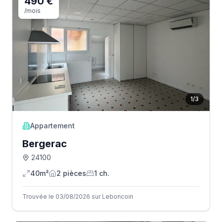
490 €
/mois
1
/
3
Appartement
Bergerac
24100
40m²
2
pièce
s
1
ch.
Trouvée le 03/08/2026 sur Leboncoin