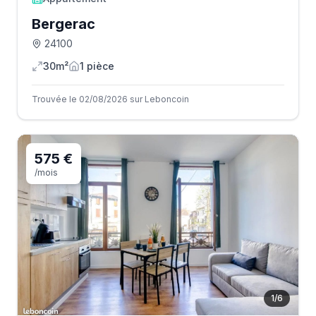
Bergerac
24100
30m²
1
pièce
Trouvée le 02/08/2026 sur Leboncoin
575 €
/mois
1
/
6