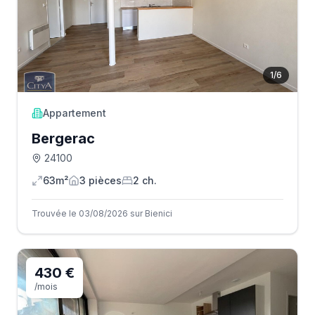
1
/
6
Appartement
Bergerac
24100
63m²
3
pièce
s
2
ch.
Trouvée le 03/08/2026 sur Bienici
430 €
/mois