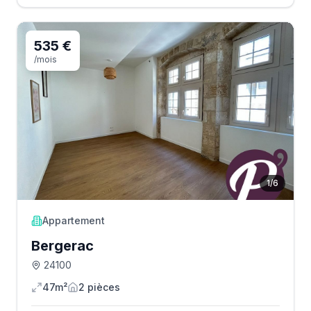
535 €
/mois
1
/
6
Appartement
Bergerac
24100
47m²
2
pièce
s