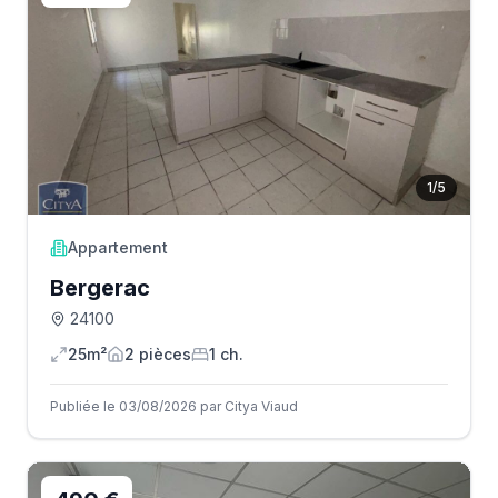
1
/
5
Appartement
Bergerac
24100
25m²
2
pièce
s
1
ch.
Publiée le 03/08/2026 par Citya Viaud