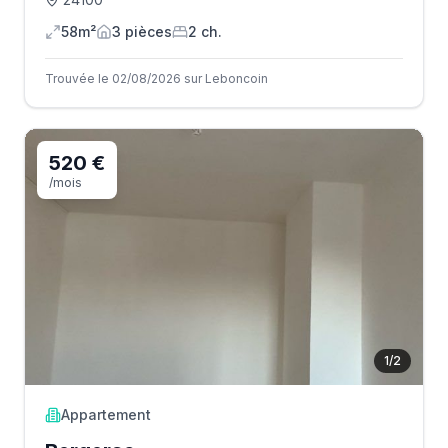
58m²
3
pièce
s
2
ch.
Trouvée le 02/08/2026 sur Leboncoin
520 €
/mois
1
/
2
Appartement