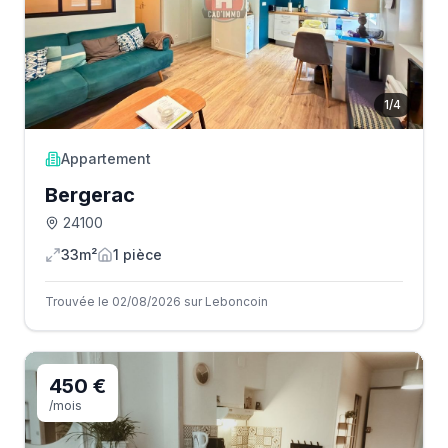
1
/
4
Appartement
Bergerac
24100
33m²
1
pièce
Trouvée le 02/08/2026 sur Leboncoin
450 €
/mois