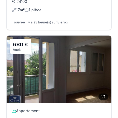
24100
17m²
1
pièce
Trouvée il y a 23 heure(s) sur Bienici
680 €
/mois
1
/
7
Appartement