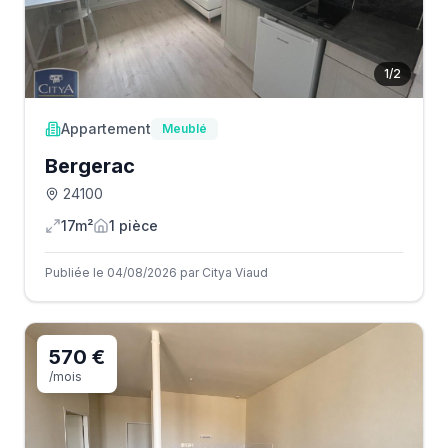
1
/
2
Appartement
Meublé
Bergerac
24100
17m²
1
pièce
Publiée le 04/08/2026 par Citya Viaud
570 €
/mois