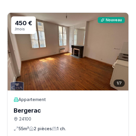
Nouveau
450 €
/mois
1
/
7
Appartement
Bergerac
24100
55m²
2
pièce
s
1
ch.