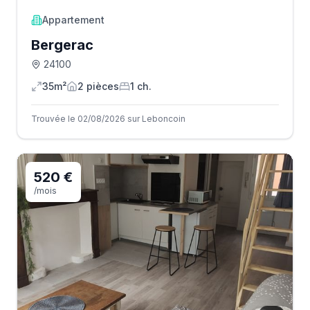
Appartement
Bergerac
24100
35m²
2
pièce
s
1
ch.
Trouvée le 02/08/2026 sur Leboncoin
520 €
/mois