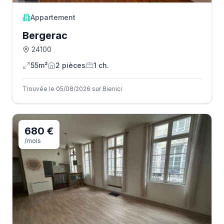
Appartement
Bergerac
24100
55m²
2
pièce
s
1
ch.
Trouvée le 05/08/2026 sur Bienici
680 €
/mois