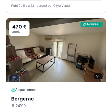
Publiée il y a 22 heure(s) par Citya Viaud
Nouveau
470 €
/mois
1
/
5
Appartement
Bergerac
24100