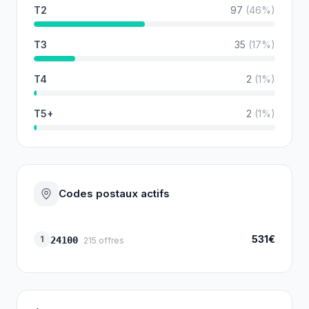
T2
97
(
46
%)
T3
35
(
17
%)
T4
2
(
1
%)
T5+
2
(
1
%)
Codes postaux actifs
531€
1
24100
215
offres