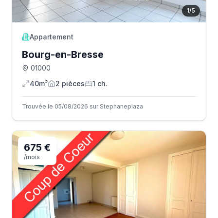
1
/
5
Appartement
Bourg-en-Bresse
01000
40m²
2
pièce
s
1
ch.
Trouvée le 05/08/2026 sur Stephaneplaza
675 €
/mois