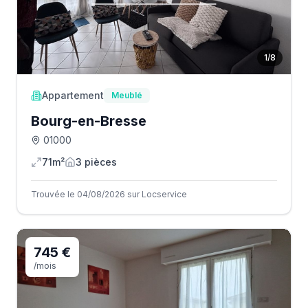
1
/
8
Appartement
Meublé
Bourg-en-Bresse
01000
71m²
3
pièce
s
Trouvée le 04/08/2026 sur Locservice
745 €
/mois