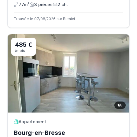
77m²
3
pièce
s
2
ch.
Trouvée le 07/08/2026 sur Bienici
485 €
/mois
1
/
8
Appartement
Bourg-en-Bresse