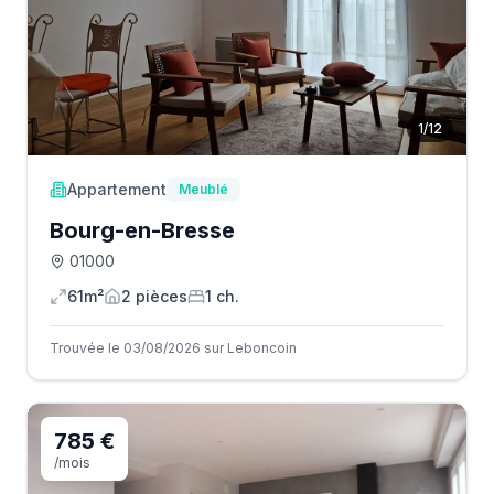
1
/
12
Appartement
Meublé
Bourg-en-Bresse
01000
61m²
2
pièce
s
1
ch.
Trouvée le 03/08/2026 sur Leboncoin
785 €
/mois