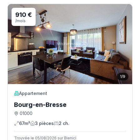
910 €
/mois
1
/
9
Appartement
Bourg-en-Bresse
01000
67m²
3
pièce
s
2
ch.
Trouvée le 05/08/2026 sur Bienici