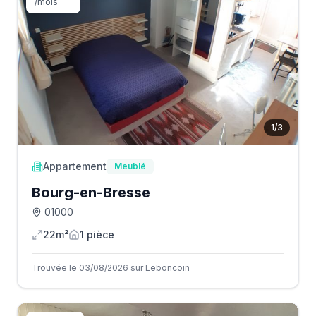
/mois
1
/
3
Appartement
Meublé
Bourg-en-Bresse
01000
22m²
1
pièce
Trouvée le 03/08/2026 sur Leboncoin