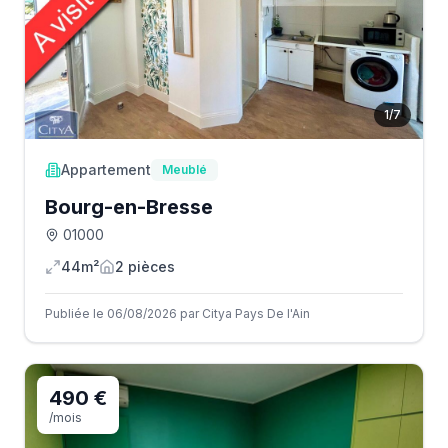
1
/
7
Appartement
Meublé
Bourg-en-Bresse
01000
44m²
2
pièce
s
Publiée le 06/08/2026 par Citya Pays De l'Ain
490 €
/mois