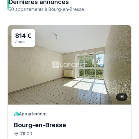
Dernières annonces
50
appartements
à
Bourg-en-Bresse
814 €
/mois
1
/
5
Appartement
Bourg-en-Bresse
01000