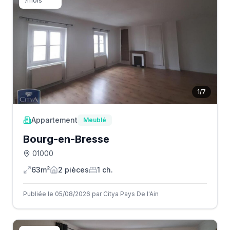
/mois
1
/
7
Appartement
Meublé
Bourg-en-Bresse
01000
63m²
2
pièce
s
1
ch.
Publiée le 05/08/2026 par Citya Pays De l'Ain