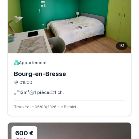
1
/
3
Appartement
Bourg-en-Bresse
01000
13m²
1
pièce
1
ch.
Trouvée le 06/08/2026 sur Bienici
600 €