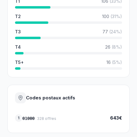
T1
106
(
33
%)
T2
100
(
31
%)
T3
77
(
24
%)
T4
26
(
8
%)
T5+
16
(
5
%)
Codes postaux actifs
643€
1
01000
328
offres