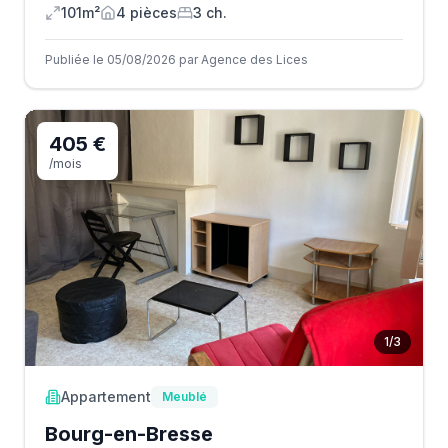
101m²
4
pièce
s
3
ch.
Publiée le 05/08/2026 par Agence des Lices
405 €
/mois
1
/
3
Appartement
Meublé
Bourg-en-Bresse