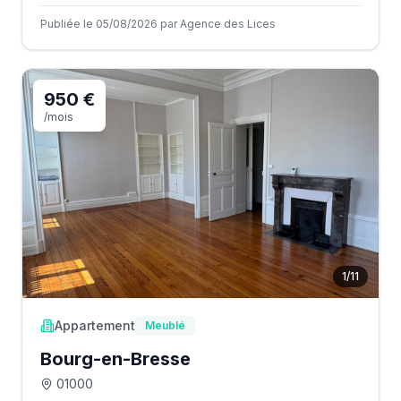
Publiée le 05/08/2026 par Agence des Lices
950 €
/mois
1
/
11
Appartement
Meublé
Bourg-en-Bresse
01000