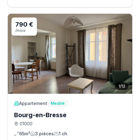
790 €
/mois
1
/
12
Appartement
Meublé
Bourg-en-Bresse
01000
65m²
3
pièce
s
1
ch.