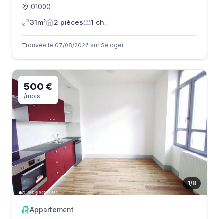
01000
31m²
2
pièce
s
1
ch.
Trouvée le 07/08/2026 sur Seloger
500 €
/mois
1
/
8
Appartement