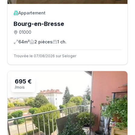
Appartement
Bourg-en-Bresse
01000
64m²
2
pièce
s
1
ch.
Trouvée le 07/08/2026 sur Seloger
695 €
/mois