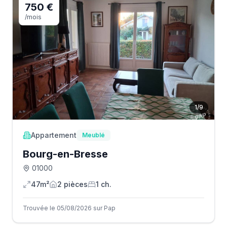
750 €
/mois
1
/
9
Appartement
Meublé
Bourg-en-Bresse
01000
47m²
2
pièce
s
1
ch.
Trouvée le 05/08/2026 sur Pap