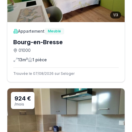
1
/
3
Appartement
Meublé
Bourg-en-Bresse
01000
13m²
1
pièce
Trouvée le 07/08/2026 sur Seloger
924 €
/mois