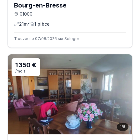
Bourg-en-Bresse
01000
21m²
1
pièce
Trouvée le 07/08/2026 sur Seloger
1 350 €
/mois
1
/
6