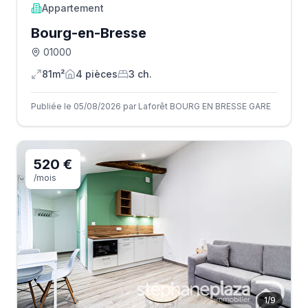
Appartement
Bourg-en-Bresse
01000
81m²
4
pièce
s
3
ch.
Publiée le 05/08/2026 par Laforêt BOURG EN BRESSE GARE
520 €
/mois
1
/
9