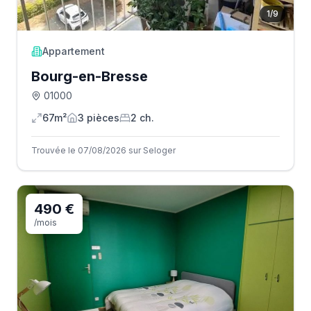
1
/
9
Appartement
Bourg-en-Bresse
01000
67m²
3
pièce
s
2
ch.
Trouvée le 07/08/2026 sur Seloger
490 €
/mois