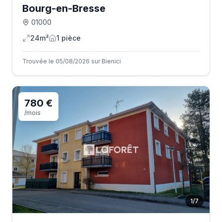
Bourg-en-Bresse
01000
24m²
1
pièce
Trouvée le 05/08/2026 sur Bienici
780 €
/mois
1
/
7