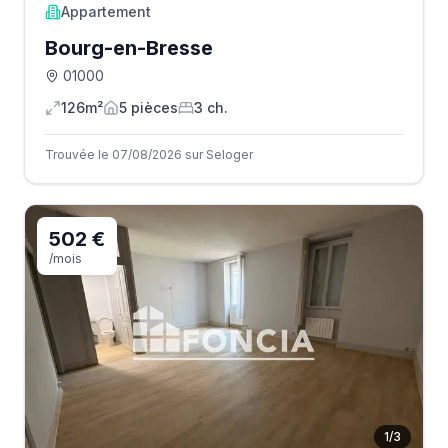
Appartement
Bourg-en-Bresse
01000
126m²
5
pièce
s
3
ch.
Trouvée le 07/08/2026 sur Seloger
502 €
/mois
1
/
3