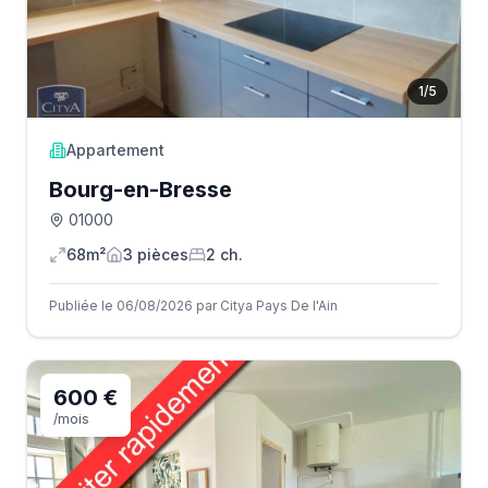
1
/
5
Appartement
Bourg-en-Bresse
01000
68m²
3
pièce
s
2
ch.
Publiée le 06/08/2026 par Citya Pays De l'Ain
600 €
/mois