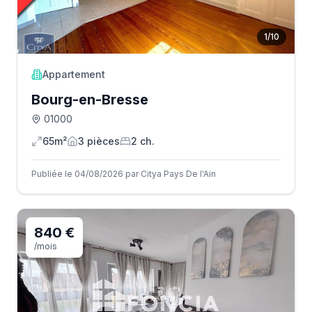
1
/
10
Appartement
Bourg-en-Bresse
01000
65m²
3
pièce
s
2
ch.
Publiée le 04/08/2026 par Citya Pays De l'Ain
840 €
/mois