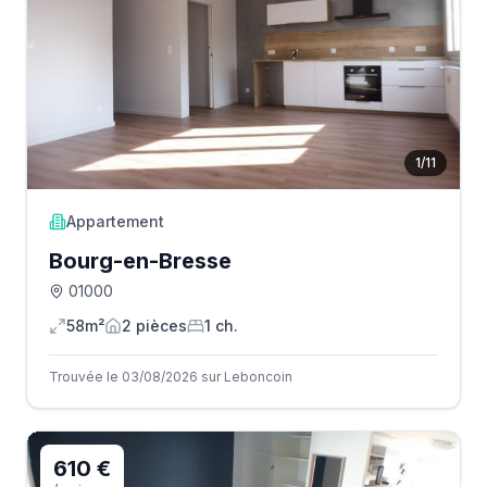
1
/
11
Appartement
Bourg-en-Bresse
01000
58m²
2
pièce
s
1
ch.
Trouvée le 03/08/2026 sur Leboncoin
610 €