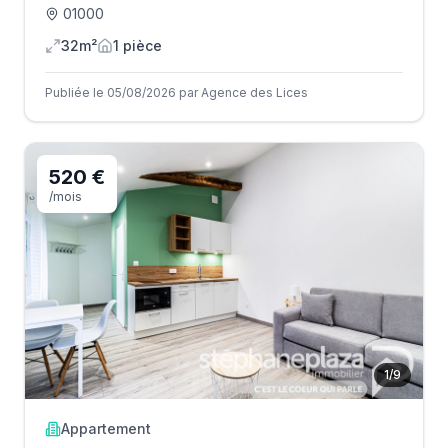
01000
32m²
1
pièce
Publiée le 05/08/2026 par Agence des Lices
520 €
/mois
1
/
9
Appartement