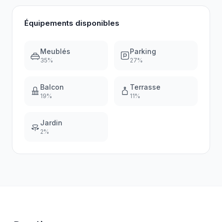
Équipements disponibles
Meublés
Parking
35
%
27
%
Balcon
Terrasse
19
%
11
%
Jardin
2
%