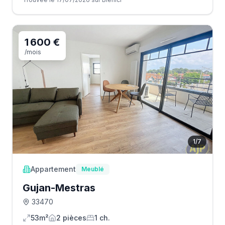
1 600 €
/mois
1
/
7
Appartement
Meublé
Gujan-Mestras
33470
53m²
2
pièce
s
1
ch.