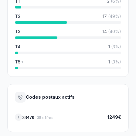
T1
2
(
6
%)
T2
17
(
49
%)
T3
14
(
40
%)
T4
1
(
3
%)
T5+
1
(
3
%)
Codes postaux actifs
1249€
1
33470
35
offres