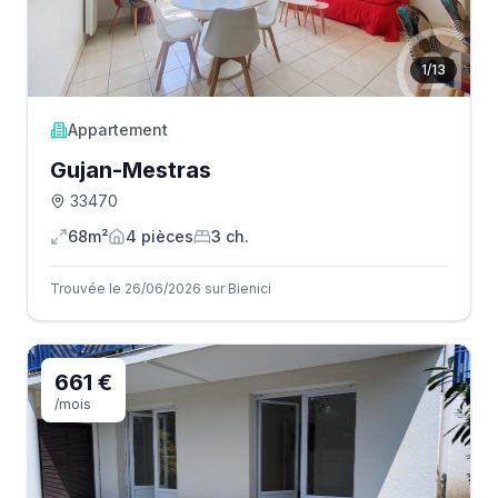
1
/
13
Appartement
Gujan-Mestras
33470
68m²
4
pièce
s
3
ch.
Trouvée le 26/06/2026 sur Bienici
661 €
/mois