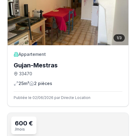
1
/
3
Appartement
Gujan-Mestras
33470
25m²
2
pièce
s
Publiée le 02/06/2026 par Directe Location
600 €
/mois