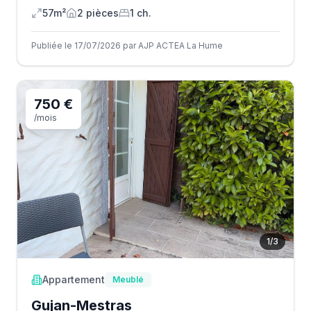
57m²
2
pièce
s
1
ch.
Publiée le 17/07/2026 par AJP ACTEA La Hume
750 €
/mois
1
/
3
Appartement
Meublé
Gujan-Mestras