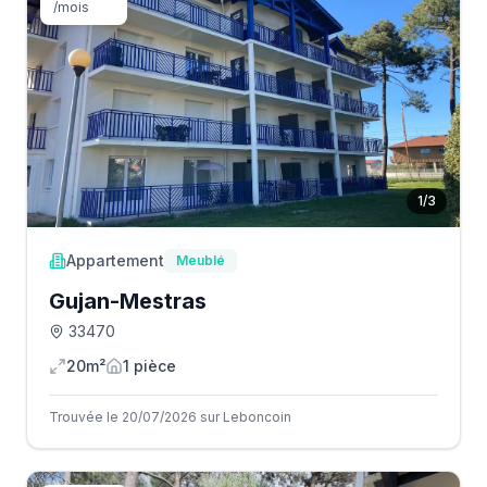
/mois
1
/
3
Appartement
Meublé
Gujan-Mestras
33470
20m²
1
pièce
Trouvée le 20/07/2026 sur Leboncoin