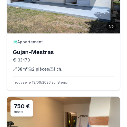
1
/
9
Appartement
Gujan-Mestras
33470
38m²
2
pièce
s
1
ch.
Trouvée le 13/06/2026 sur Bienici
750 €
/mois