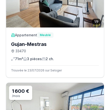
1
/
9
Appartement
Meublé
Gujan-Mestras
33470
71m²
3
pièce
s
2
ch.
Trouvée le 23/07/2026 sur Seloger
1 600 €
/mois