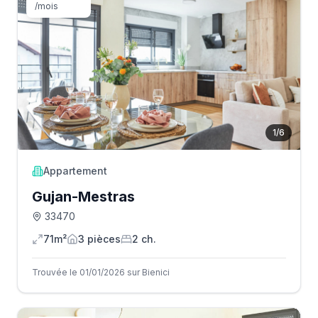
/mois
1
/
6
Appartement
Gujan-Mestras
33470
71m²
3
pièce
s
2
ch.
Trouvée le 01/01/2026 sur Bienici