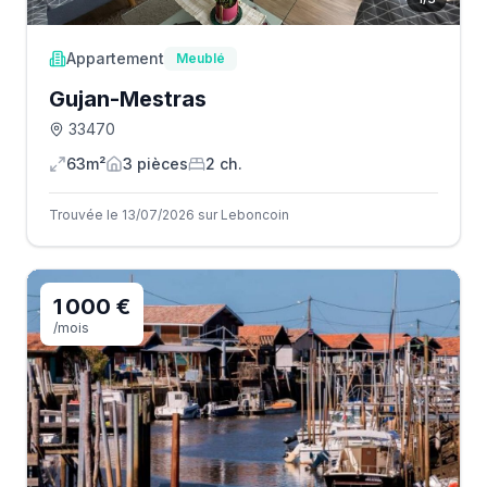
Appartement
Meublé
Gujan-Mestras
33470
63m²
3
pièce
s
2
ch.
Trouvée le 13/07/2026 sur Leboncoin
1 000 €
/mois