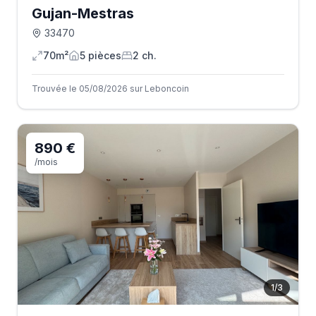
Gujan-Mestras
33470
70m²
5
pièce
s
2
ch.
Trouvée le 05/08/2026 sur Leboncoin
890 €
/mois
1
/
3