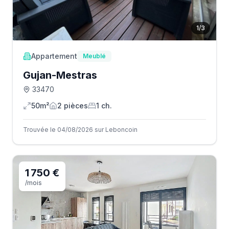
1
/
3
Appartement
Meublé
Gujan-Mestras
33470
50m²
2
pièce
s
1
ch.
Trouvée le 04/08/2026 sur Leboncoin
1 750 €
/mois