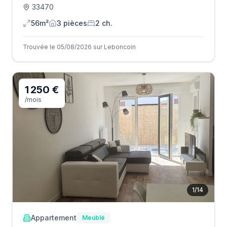
33470
56m²
3
pièce
s
2
ch.
Trouvée le 05/08/2026 sur Leboncoin
1 250 €
/mois
1
/
14
Appartement
Meublé