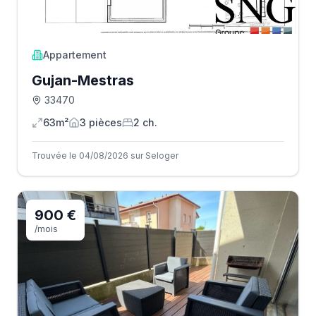
Appartement
Gujan-Mestras
33470
63m²
3
pièce
s
2
ch.
Trouvée le 04/08/2026 sur Seloger
900 €
/mois