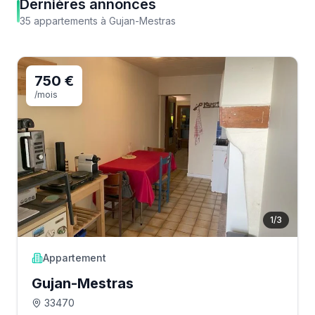
Dernières annonces
35
appartements
à
Gujan-Mestras
750 €
/mois
1
/
3
Appartement
Gujan-Mestras
33470