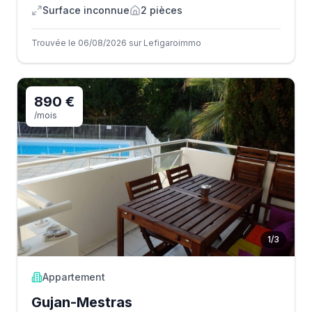
Surface inconnue
2
pièce
s
Trouvée le 06/08/2026 sur Lefigaroimmo
890 €
/mois
1
/
3
Appartement
Gujan-Mestras