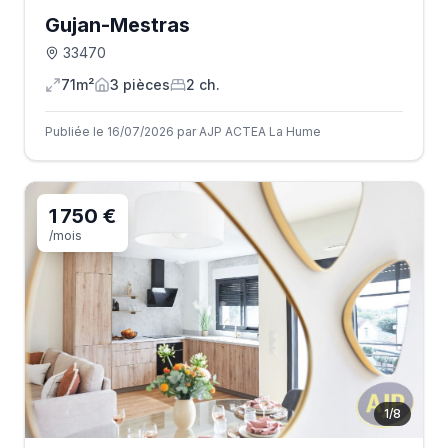
Gujan-Mestras
33470
71m²
3
pièce
s
2
ch.
Publiée le 16/07/2026 par AJP ACTEA La Hume
1 750 €
/mois
1
/
8