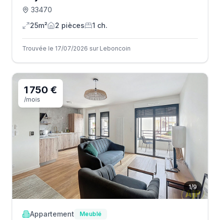
33470
25m²
2
pièce
s
1
ch.
Trouvée le 17/07/2026 sur Leboncoin
1 750 €
/mois
1
/
9
Appartement
Meublé