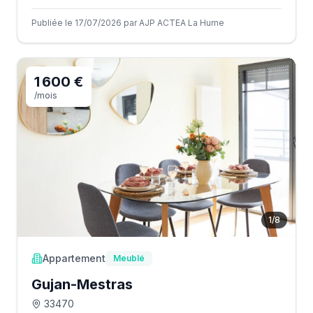
Publiée le 17/07/2026 par AJP ACTEA La Hume
1 600 €
/mois
1
/
8
Appartement
Meublé
Gujan-Mestras
33470