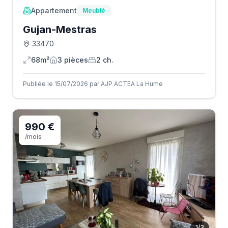
Appartement
Meublé
Gujan-Mestras
33470
68m²
3
pièce
s
2
ch.
Publiée le 15/07/2026 par AJP ACTEA La Hume
990 €
/mois
1
/
3