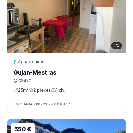
1
/
3
Appartement
Gujan-Mestras
33470
25m²
2
pièce
s
1
ch.
Trouvée le 21/07/2026 sur Bienici
550 €