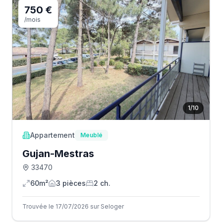
750 €
/mois
1
/
10
Appartement
Meublé
Gujan-Mestras
33470
60m²
3
pièce
s
2
ch.
Trouvée le 17/07/2026 sur Seloger