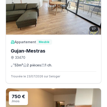
1
/
7
Appartement
Meublé
Gujan-Mestras
33470
53m²
2
pièce
s
1
ch.
Trouvée le 23/07/2026 sur Seloger
750 €
/mois