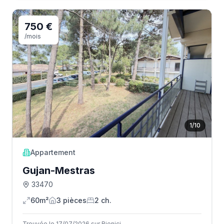
750 €
/mois
1
/
10
Appartement
Gujan-Mestras
33470
60m²
3
pièce
s
2
ch.
Trouvée le 17/07/2026 sur Bienici