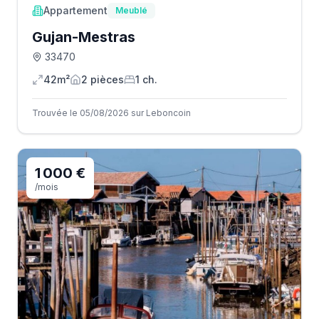
Appartement
Meublé
Gujan-Mestras
33470
42m²
2
pièce
s
1
ch.
Trouvée le 05/08/2026 sur Leboncoin
1 000 €
/mois