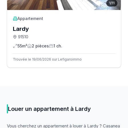
1
/
11
Appartement
Lardy
91510
55m²
2
pièce
s
1
ch.
Trouvée le 19/06/2026 sur Lefigaroimmo
Louer
un
appartement
à
Lardy
Vous cherchez
un
appartement
à louer
à
Lardy
? Casanea