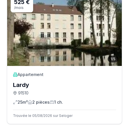
525 €
/mois
1
/
5
Appartement
Lardy
91510
25m²
2
pièce
s
1
ch.
Trouvée le 05/08/2026 sur Seloger