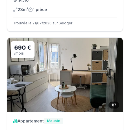
91510
23m²
1
pièce
Trouvée le 21/07/2026 sur Seloger
690 €
/mois
1
/
7
Appartement
Meublé