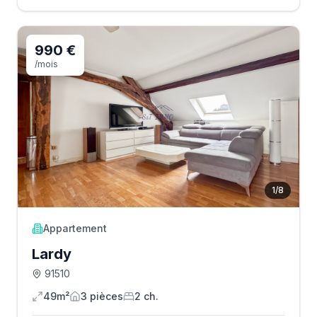
990 €
/mois
1
/
8
Appartement
Lardy
91510
49m²
3
pièce
s
2
ch.