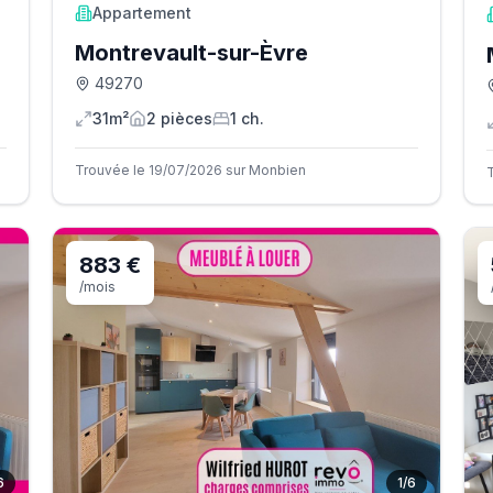
Appartement
Montrevault-sur-Èvre
49270
31m²
2
pièce
s
1
ch.
Trouvée le 19/07/2026 sur Monbien
883 €
/mois
6
1
/
6