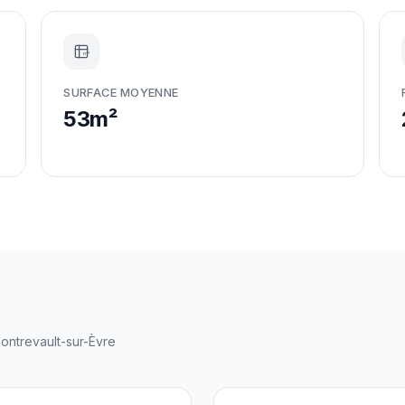
m²
SURFACE MOYENNE
53m²
ontrevault-sur-Èvre