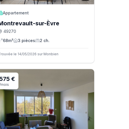
Appartement
Montrevault-sur-Èvre
49270
68m²
3
pièce
s
2
ch.
Trouvée le 14/05/2026 sur Monbien
575 €
/mois