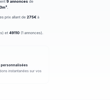
ment
9
annonces
de
3
m²
.
es prix allant de
275
€
à
s)
et
49110
(
1
annonces)
.
s personnalisées
ations instantanées sur vos