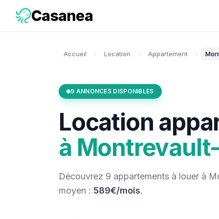
Casanea
Accueil
Location
Appartement
Mont
9
ANNONCES DISPONIBLES
Location
appa
à
Montrevault
Découvrez
9
appartements
à louer
à
Mo
moyen :
589€/mois
.