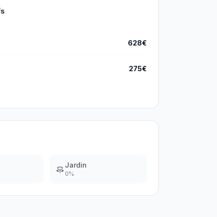
fs
628€
275€
Jardin
0
%