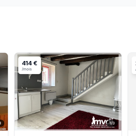
414 €
/mois
3
1
/
3