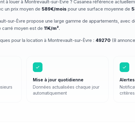
nt
à louer
à
Montrevault-sur-Èvre
? Casanea référence actuelle
c un prix moyen de
589€/mois
pour une surface moyenne de
5
ult-sur-Èvre
propose une large gamme de
appartements
, avec d
e carré moyen est de
11
€/m²
.
iques pour
la location
à
Montrevault-sur-Èvre
:
49270
(
8
annonce
Mise à jour quotidienne
Alerte
sieurs
Données actualisées chaque jour
Notific
automatiquement
critères