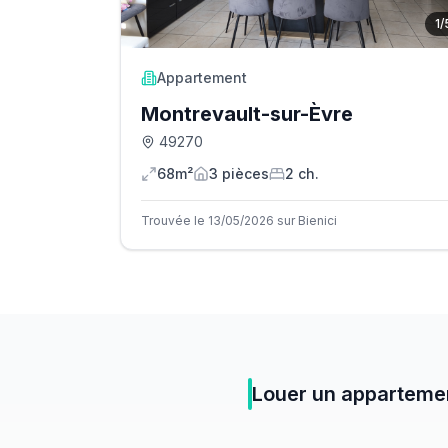
1
/
Appartement
Montrevault-sur-Èvre
49270
68m²
3
pièce
s
2
ch.
Trouvée le 13/05/2026 sur Bienici
Louer
un
apparteme