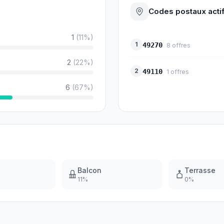
Codes postaux acti
1
(
11
%)
1
49270
8
offres
2
(
22
%)
2
49110
1
offres
6
(
67
%)
Balcon
Terrasse
11
%
0
%