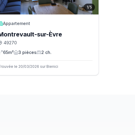
1
/
5
Appartement
Montrevault-sur-Èvre
49270
65m²
3
pièce
s
2
ch.
Trouvée le 20/03/2026 sur Bienici