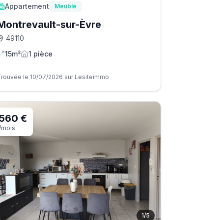
Appartement
Meublé
Montrevault-sur-Èvre
49110
15m²
1
pièce
Trouvée le 10/07/2026 sur Lesiteimmo
560 €
/mois
1
/
5