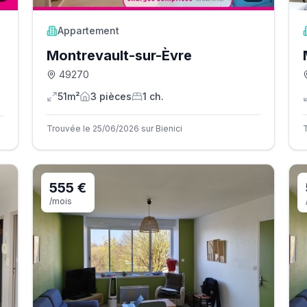
Appartement
Montrevault-sur-Èvre
49270
51m²
3
pièce
s
1
ch.
Trouvée le 25/06/2026 sur Bienici
555 €
/mois