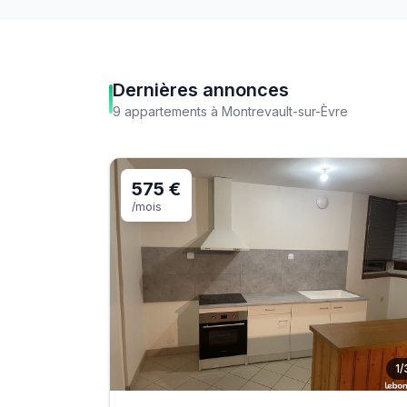
Dernières annonces
9
appartements
à
Montrevault-sur-Èvre
575 €
/mois
1
/