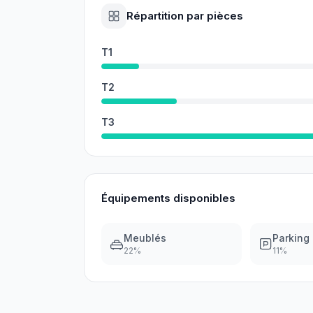
Répartition par pièces
T1
T2
T3
Équipements disponibles
Meublés
Parking
22
%
11
%