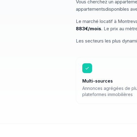
Vous cherchez
un
apparteme
appartements
disponibles
ave
Le marché
locatif
à
Montreva
883
€/mois
.
Le prix au mètr
Les secteurs les plus dynam
Multi-sources
Annonces agrégées de plu
plateformes immobilières