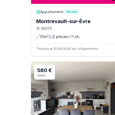
Appartement
Meublé
Montrevault-sur-Èvre
49270
51m²
3
pièce
s
1
ch.
Trouvée le 25/06/2026 sur Lefigaroimmo
580 €
/mois