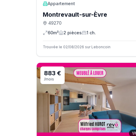
Appartement
Montrevault-sur-Èvre
49270
60m²
2
pièce
s
1
ch.
Trouvée le 02/08/2026 sur Leboncoin
883 €
/mois
1
/