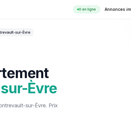
Annonces im
0
en ligne
revault-sur-Èvre
rtement
-sur-Èvre
ntrevault-sur-Èvre
. Prix