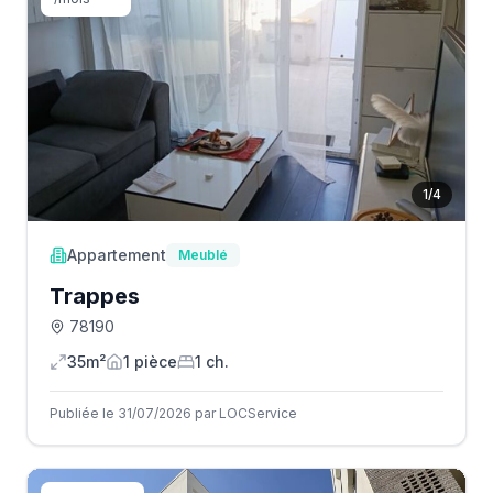
1
/
4
Appartement
Meublé
Trappes
78190
35m²
1
pièce
1
ch.
Publiée le 31/07/2026 par LOCService