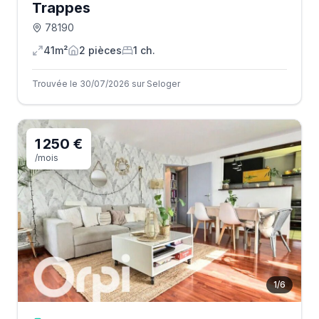
Trappes
78190
41m²
2
pièce
s
1
ch.
Trouvée le 30/07/2026 sur Seloger
1 250 €
/mois
1
/
6