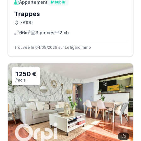
Appartement
Meublé
Trappes
78190
66m²
3
pièce
s
2
ch.
Trouvée le 04/08/2026 sur Lefigaroimmo
1 250 €
/mois
1
/
6