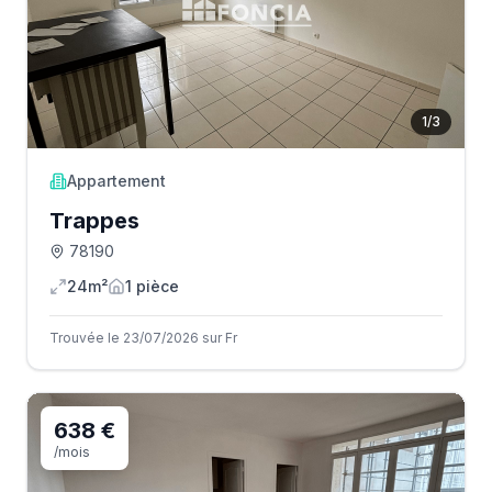
1
/
3
Appartement
Trappes
78190
24m²
1
pièce
Trouvée le 23/07/2026 sur Fr
638 €
/mois