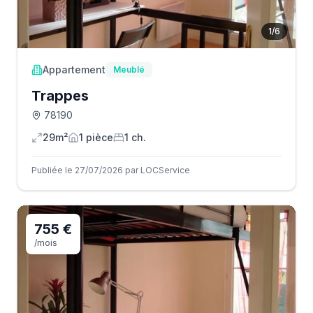
1
/
6
Appartement
Meublé
Trappes
78190
29m²
1
pièce
1
ch.
Publiée le 27/07/2026 par LOCService
755 €
/mois