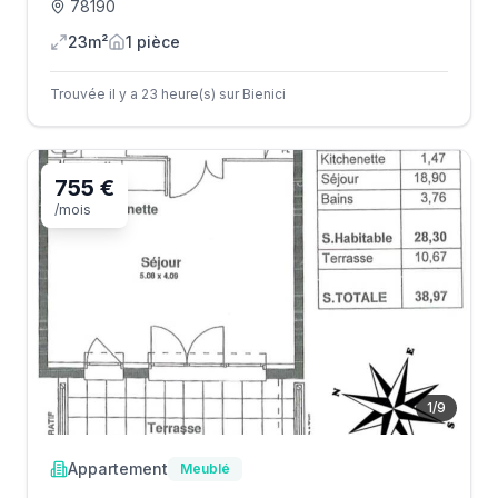
78190
23m²
1
pièce
Trouvée il y a 23 heure(s) sur Bienici
755 €
/mois
1
/
9
Appartement
Meublé