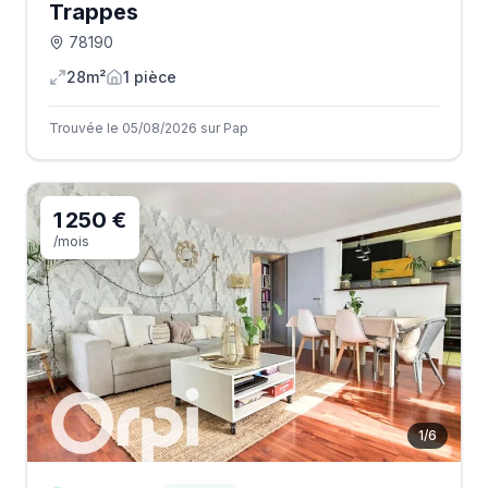
Trappes
78190
28m²
1
pièce
Trouvée le 05/08/2026 sur Pap
1 250 €
/mois
1
/
6