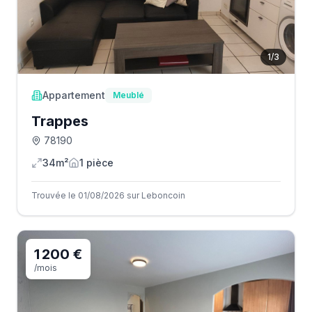
1
/
3
Appartement
Meublé
Trappes
78190
34m²
1
pièce
Trouvée le 01/08/2026 sur Leboncoin
1 200 €
/mois