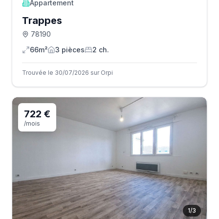
Appartement
Trappes
78190
66m²
3
pièce
s
2
ch.
Trouvée le 30/07/2026 sur Orpi
722 €
/mois
1
/
3