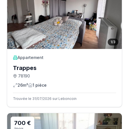
1
/
3
Appartement
Trappes
78190
26m²
1
pièce
Trouvée le 31/07/2026 sur Leboncoin
700 €
/mois