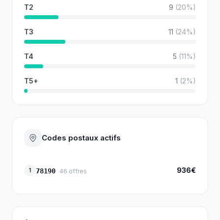
T2
9
(
20
%)
T3
11
(
24
%)
T4
5
(
11
%)
T5+
1
(
2
%)
Codes postaux actifs
936€
1
78190
46
offres