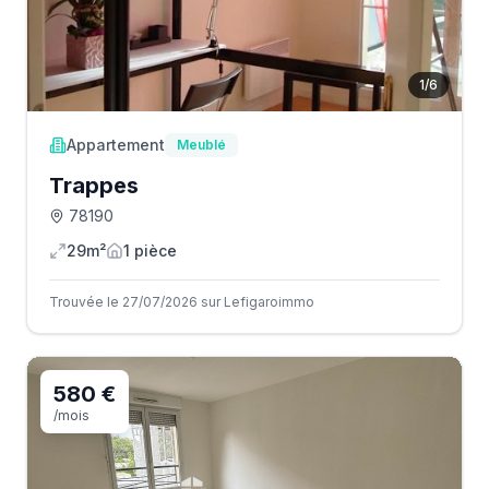
1
/
6
Appartement
Meublé
Trappes
78190
29m²
1
pièce
Trouvée le 27/07/2026 sur Lefigaroimmo
580 €
/mois