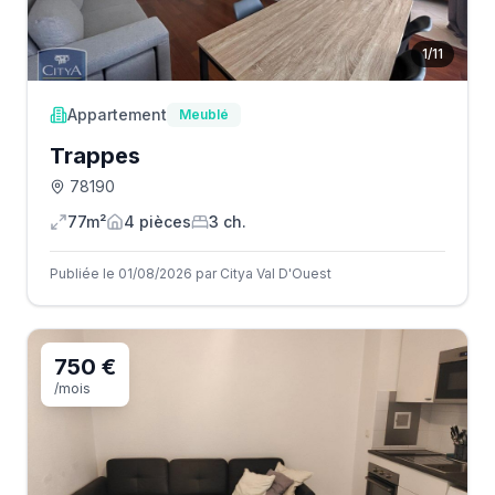
1
/
11
Appartement
Meublé
Trappes
78190
77m²
4
pièce
s
3
ch.
Publiée le 01/08/2026 par Citya Val D'Ouest
750 €
/mois