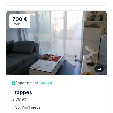
700 €
/mois
1
/
4
Appartement
Meublé
Trappes
78190
35m²
1
pièce