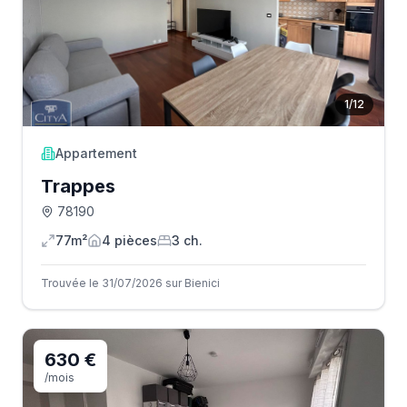
1
/
12
Appartement
Trappes
78190
77m²
4
pièce
s
3
ch.
Trouvée le 31/07/2026 sur Bienici
630 €
/mois