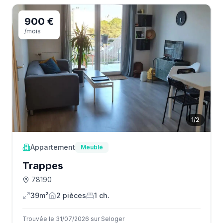
900 €
/mois
1
/
2
Appartement
Meublé
Trappes
78190
39m²
2
pièce
s
1
ch.
Trouvée le 31/07/2026 sur Seloger