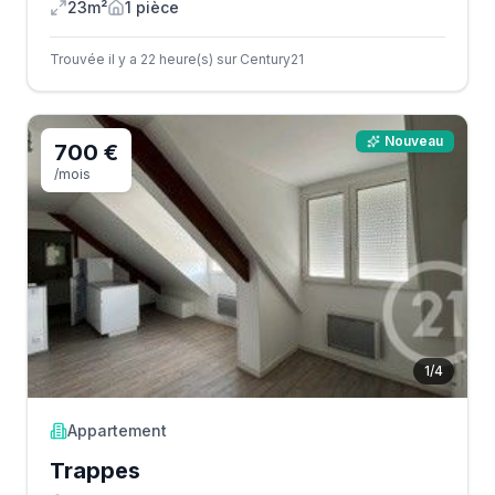
23m²
1
pièce
Trouvée il y a 22 heure(s) sur Century21
Nouveau
700 €
/mois
1
/
4
Appartement
Trappes