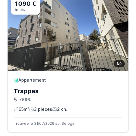
1 090 €
/mois
1
/
9
Appartement
Trappes
78190
65m²
3
pièce
s
2
ch.
Trouvée le 31/07/2026 sur Seloger