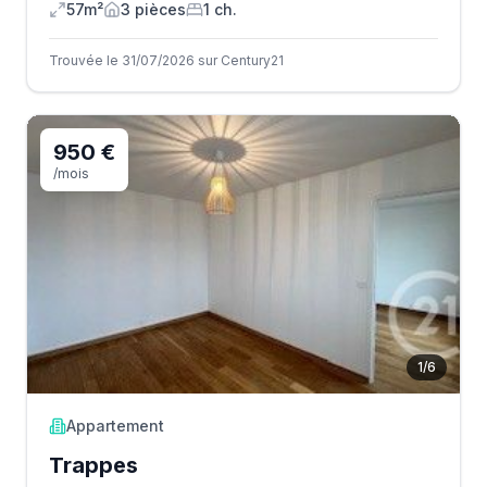
57m²
3
pièce
s
1
ch.
Trouvée le 31/07/2026 sur Century21
950 €
/mois
1
/
6
Appartement
Trappes