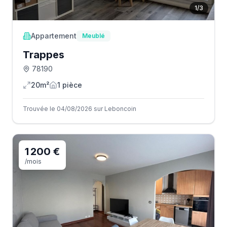
1
/
3
Appartement
Meublé
Trappes
78190
20m²
1
pièce
Trouvée le 04/08/2026 sur Leboncoin
1 200 €
/mois