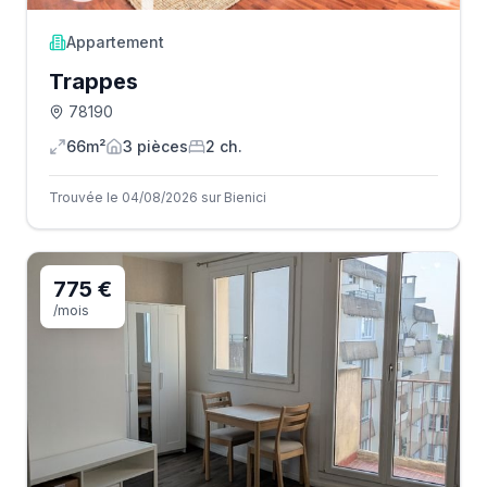
Appartement
Trappes
78190
66m²
3
pièce
s
2
ch.
Trouvée le 04/08/2026 sur Bienici
775 €
/mois