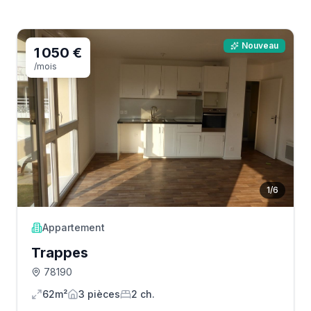
Nouveau
1 050 €
/mois
1
/
6
Appartement
Trappes
78190
62m²
3
pièce
s
2
ch.