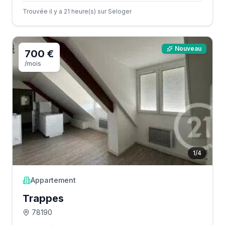
Trouvée il y a 21 heure(s) sur Seloger
Nouveau
700 €
/mois
1
/
4
Appartement
Trappes
78190