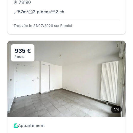
78190
57m²
3
pièce
s
2
ch.
Trouvée le 31/07/2026 sur Bienici
935 €
/mois
1
/
4
Appartement