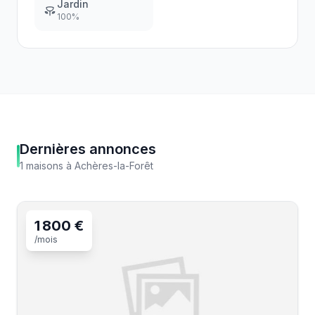
Jardin
100
%
Dernières annonces
1
maisons
à
Achères-la-Forêt
1 800 €
/mois