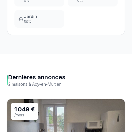
0
%
0
%
Jardin
50
%
Dernières annonces
2
maisons
à
Acy-en-Multien
1 049 €
/mois