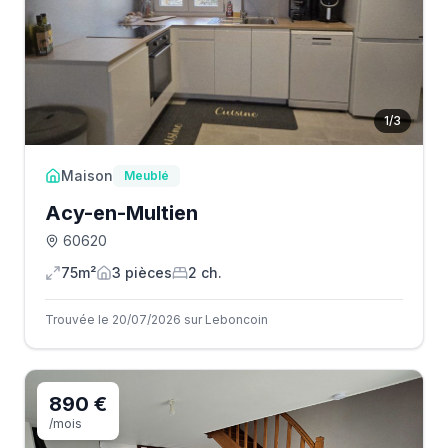
1
/
3
Maison
Meublé
Acy-en-Multien
60620
75m²
3
pièce
s
2
ch.
Trouvée le 20/07/2026 sur Leboncoin
890 €
/mois