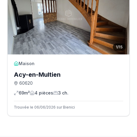
1
/
15
Maison
Acy-en-Multien
60620
69m²
4
pièce
s
3
ch.
Trouvée le 06/06/2026 sur Bienici