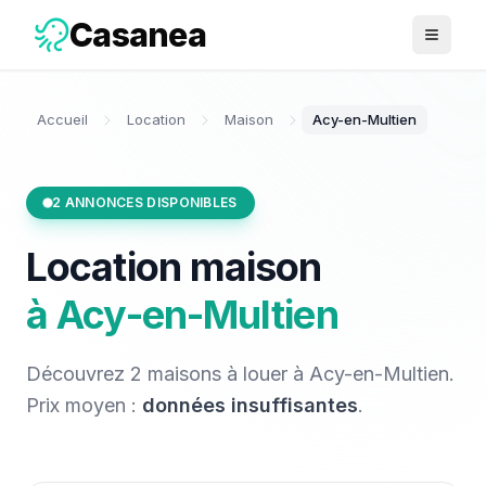
Casanea
Ouvrir 
Accueil
Location
Maison
Acy-en-Multien
2
ANNONCES DISPONIBLES
Location
maison
à
Acy-en-Multien
Découvrez
2
maisons
à louer
à
Acy-en-Multien
.
Prix moyen :
données insuffisantes
.