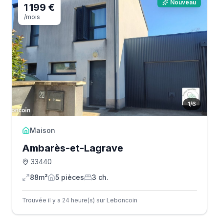
Nouveau
1 199 €
/mois
1
/
6
Maison
Ambarès-et-Lagrave
33440
88m²
5
pièce
s
3
ch.
Trouvée il y a 24 heure(s) sur Leboncoin