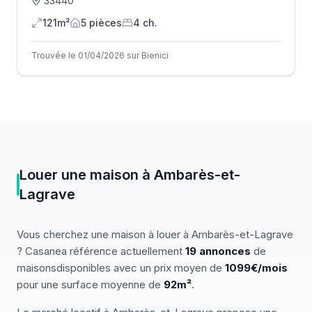
33440
121m²
5
pièce
s
4
ch.
Trouvée le 01/04/2026 sur Bienici
Louer
une
maison
à
Ambarès-et-
Lagrave
Vous cherchez
une
maison
à louer
à
Ambarès-et-Lagrave
? Casanea référence actuellement
19
annonces
de
maisons
disponibles
avec un prix moyen de
1099€/mois
pour une surface moyenne de
92
m²
.