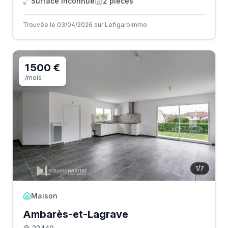
Surface inconnue
2
pièce
s
Trouvée le 03/04/2026 sur Lefigaroimmo
1 500 €
/mois
1
/
7
Maison
Ambarès-et-Lagrave