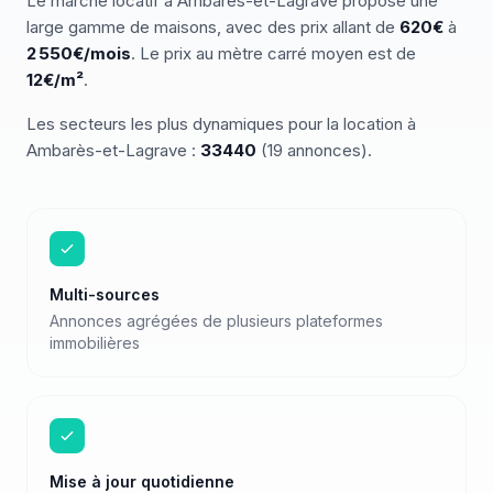
Le marché
locatif
à
Ambarès-et-Lagrave
propose une
large gamme de
maisons
, avec des prix allant de
620
€
à
2 550
€/mois
.
Le prix au mètre carré moyen est de
12
€/m²
.
Les secteurs les plus dynamiques pour
la location
à
Ambarès-et-Lagrave
:
33440
(
19
annonces)
.
Multi-sources
Annonces agrégées de plusieurs plateformes
immobilières
Mise à jour quotidienne