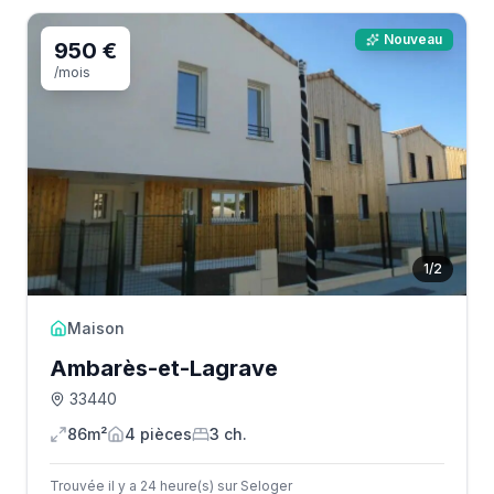
Nouveau
950 €
/mois
1
/
2
Maison
Ambarès-et-Lagrave
33440
86m²
4
pièce
s
3
ch.
Trouvée il y a 24 heure(s) sur Seloger