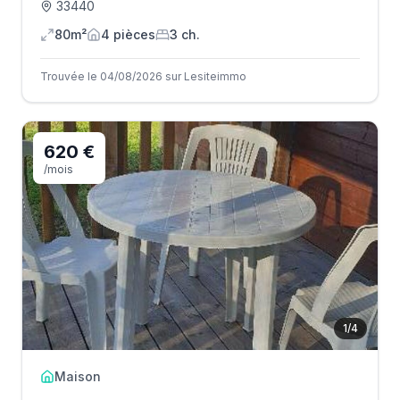
33440
80m²
4
pièce
s
3
ch.
Trouvée le 04/08/2026 sur Lesiteimmo
620 €
/mois
1
/
4
Maison