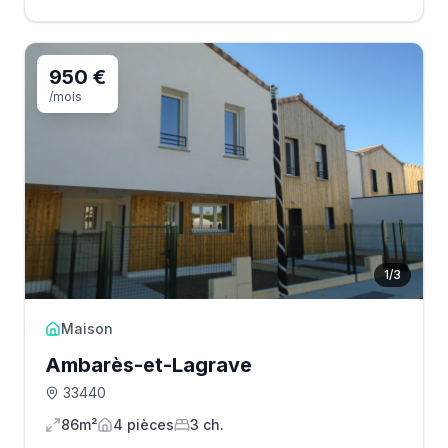
950 €
/mois
1
/
3
Maison
Ambarès-et-Lagrave
33440
86m²
4
pièce
s
3
ch.