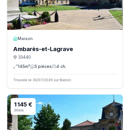
Maison
Ambarès-et-Lagrave
33440
145m²
5
pièce
s
4
ch.
Trouvée le 30/07/2026 sur Bienici
1 145 €
/mois