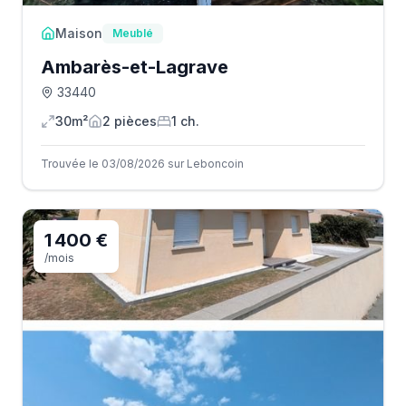
Maison
Meublé
Ambarès-et-Lagrave
33440
30m²
2
pièce
s
1
ch.
Trouvée le 03/08/2026 sur Leboncoin
1 400 €
/mois