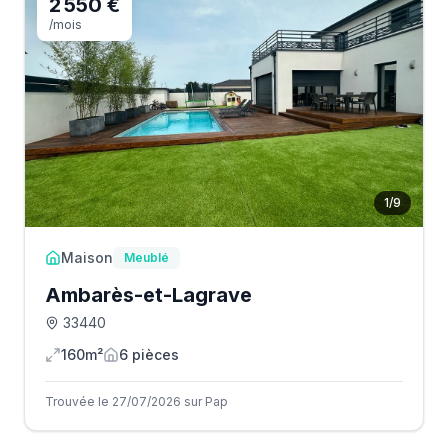
2 550 €
/mois
1
/
9
Maison
Meublé
Ambarès-et-Lagrave
33440
160m²
6
pièce
s
Trouvée le 27/07/2026 sur Pap