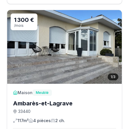
1 300 €
/mois
1
/
3
Maison
Meublé
Ambarès-et-Lagrave
33440
117m²
4
pièce
s
2
ch.