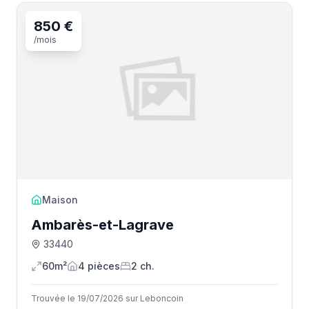
850 €
/mois
Maison
Ambarès-et-Lagrave
33440
60m²
4
pièce
s
2
ch.
Trouvée le 19/07/2026 sur Leboncoin