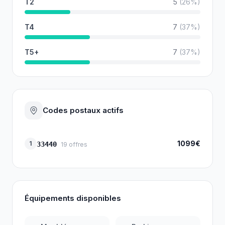
T2
5
(
26
%)
T4
7
(
37
%)
T5+
7
(
37
%)
Codes postaux actifs
1099€
1
33440
19
offres
Équipements disponibles