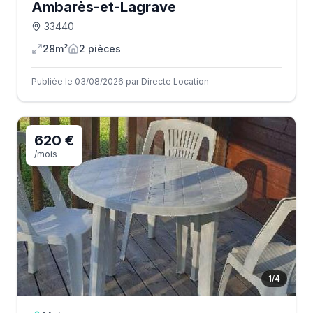
Ambarès-et-Lagrave
33440
28m²
2
pièce
s
Publiée le 03/08/2026 par Directe Location
620 €
/mois
1
/
4