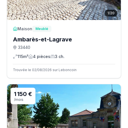
1
/
20
Maison
Meublé
Ambarès-et-Lagrave
33440
115m²
4
pièce
s
3
ch.
Trouvée le 02/08/2026 sur Leboncoin
1 150 €
/mois