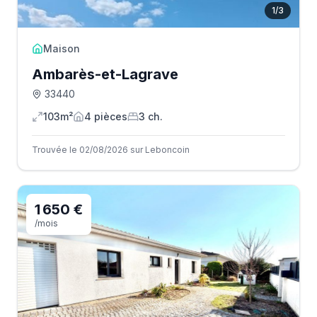
1
/
3
Maison
Ambarès-et-Lagrave
33440
103m²
4
pièce
s
3
ch.
Trouvée le 02/08/2026 sur Leboncoin
1 650 €
/mois