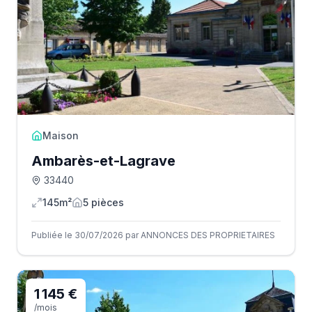
Maison
Ambarès-et-Lagrave
33440
145m²
5
pièce
s
Publiée le 30/07/2026 par ANNONCES DES PROPRIETAIRES
1 145 €
/mois