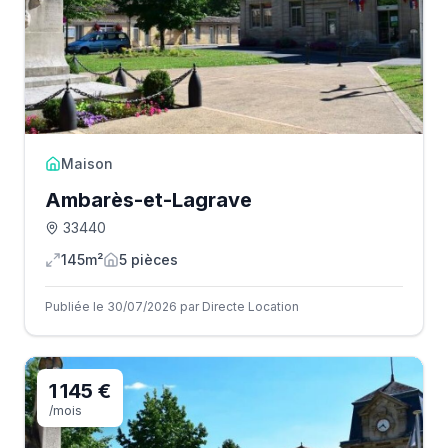
Maison
Ambarès-et-Lagrave
33440
145m²
5
pièce
s
Publiée le 30/07/2026 par Directe Location
1 145 €
/mois