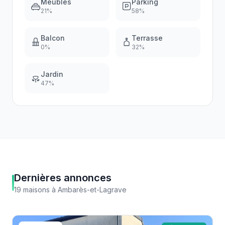
Meublés
Parking
21
%
58
%
Balcon
Terrasse
0
%
32
%
Jardin
47
%
Dernières annonces
19
maisons
à
Ambarès-et-Lagrave