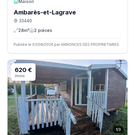
Maison
Ambarès-et-Lagrave
33440
28m²
2
pièce
s
Publiée le 03/08/2026 par ANNONCES DES PROPRIETAIRES
620 €
/mois
1
/
3