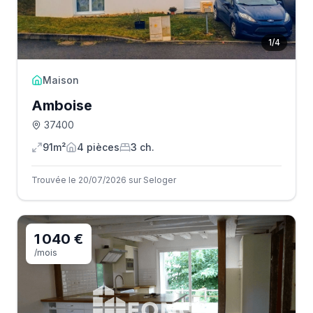
1
/
4
Maison
Amboise
37400
91m²
4
pièce
s
3
ch.
Trouvée le 20/07/2026 sur Seloger
1 040 €
/mois