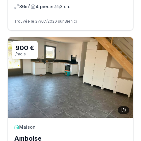
86m²
4
pièce
s
3
ch.
Trouvée le 27/07/2026 sur Bienici
900 €
/mois
1
/
3
Maison
Amboise