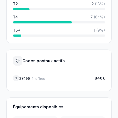
T2
2
(
18
%)
T4
7
(
64
%)
T5+
1
(
9
%)
Codes postaux actifs
840€
1
37400
11
offres
Équipements disponibles