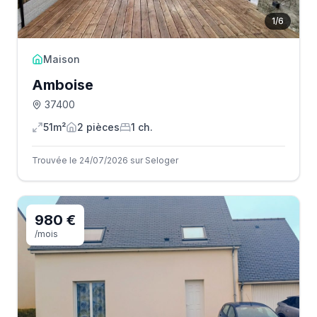
1
/
6
Maison
Amboise
37400
51m²
2
pièce
s
1
ch.
Trouvée le 24/07/2026 sur Seloger
980 €
/mois