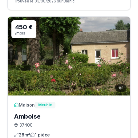
Trouvée le 03/08/2026 sur Bienici
450 €
/mois
1
/
3
Maison
Meublé
Amboise
37400
28m²
1
pièce