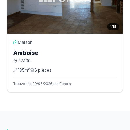
1
/
15
Maison
Amboise
37400
135m²
6
pièce
s
Trouvée le 29/06/2026 sur Foncia