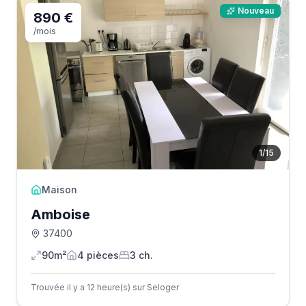
Nouveau
890 €
/mois
1
/
15
Maison
Amboise
37400
90m²
4
pièce
s
3
ch.
Trouvée il y a 12 heure(s) sur Seloger