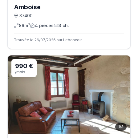
Amboise
37400
88m²
4
pièce
s
3
ch.
Trouvée le 26/07/2026 sur Leboncoin
990 €
/mois
1
/
3