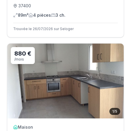
37400
89m²
4
pièce
s
3
ch.
Trouvée le 26/07/2026 sur Seloger
880 €
/mois
1
/
5
Maison