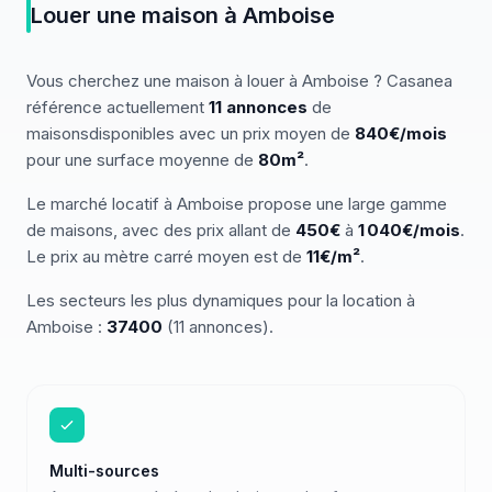
Louer
une
maison
à
Amboise
Vous cherchez
une
maison
à louer
à
Amboise
? Casanea
référence actuellement
11
annonces
de
maisons
disponibles
avec un prix moyen de
840€/mois
pour une surface moyenne de
80
m²
.
Le marché
locatif
à
Amboise
propose une large gamme
de
maisons
, avec des prix allant de
450
€
à
1 040
€/mois
.
Le prix au mètre carré moyen est de
11
€/m²
.
Les secteurs les plus dynamiques pour
la location
à
Amboise
:
37400
(
11
annonces)
.
Multi-sources