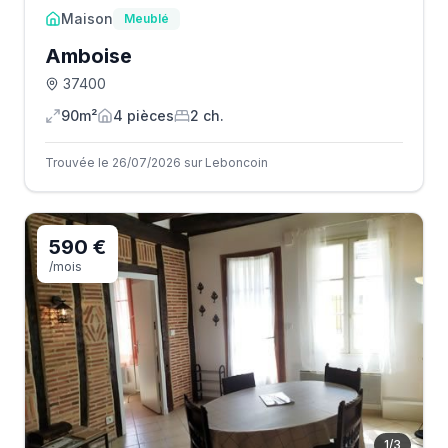
Maison
Meublé
Amboise
37400
90m²
4
pièce
s
2
ch.
Trouvée le 26/07/2026 sur Leboncoin
590 €
/mois
1
/
3