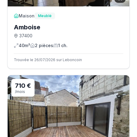
Maison
Meublé
Amboise
37400
40m²
2
pièce
s
1
ch.
Trouvée le 26/07/2026 sur Leboncoin
710 €
/mois