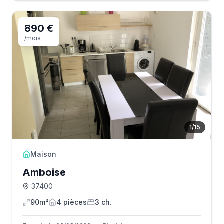
890 €
/mois
1
/
15
Maison
Amboise
37400
90m²
4
pièce
s
3
ch.