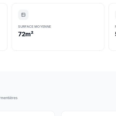
m²
SURFACE MOYENNE
72m²
rmentières