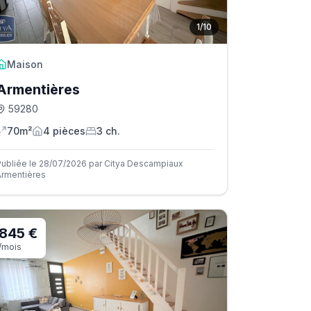
1
/
10
Maison
Armentières
59280
70m²
4
pièce
s
3
ch.
Publiée le 28/07/2026 par Citya Descampiaux
Armentières
845 €
/mois