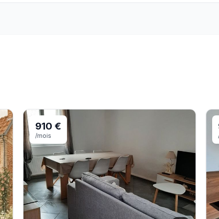
910 €
/mois