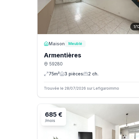
1
/
1
Maison
Meublé
Armentières
59280
75m²
3
pièce
s
2
ch.
Trouvée le 28/07/2026 sur Lefigaroimmo
685 €
/mois