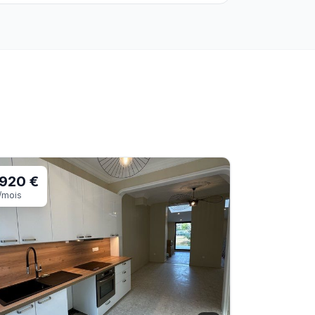
920 €
/mois