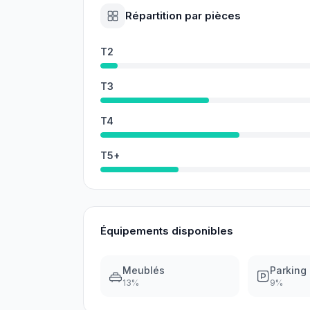
Répartition par pièces
T2
T3
T4
T5+
Équipements disponibles
Meublés
Parking
13
%
9
%