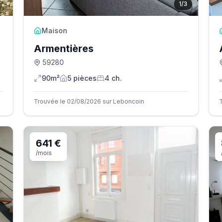
1
/
3
Maison
Armentières
59280
90m²
5
pièce
s
4
ch.
Trouvée le 02/08/2026 sur Leboncoin
641 €
/mois