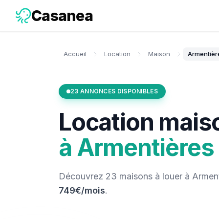
Casanea
Accueil
Location
Maison
Armentièr
23
ANNONCES DISPONIBLES
Location
mais
à
Armentières
Découvrez
23
maisons
à louer
à
Arment
749€/mois
.