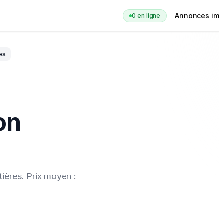
Annonces im
0
en ligne
es
on
ières
. Prix moyen :