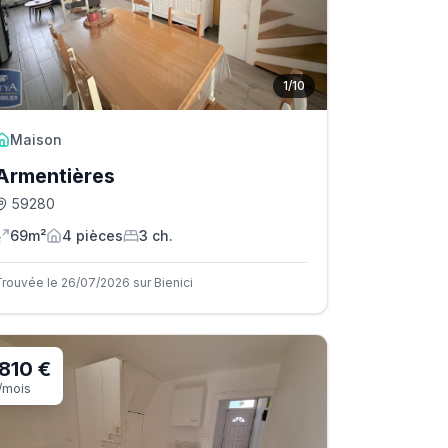
1
/
10
Maison
Armentières
59280
69m²
4
pièce
s
3
ch.
Trouvée le 26/07/2026 sur Bienici
810 €
/mois