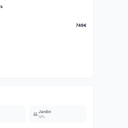
fs
749€
Jardin
13
%