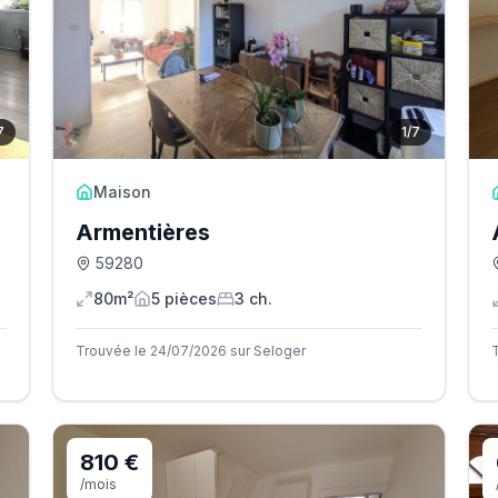
7
1
/
7
Maison
Armentières
59280
80m²
5
pièce
s
3
ch.
Trouvée le 24/07/2026 sur Seloger
810 €
/mois