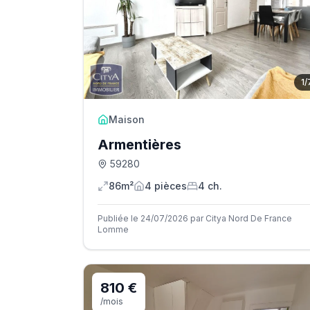
1
/
Maison
Armentières
59280
86m²
4
pièce
s
4
ch.
Publiée le 24/07/2026 par Citya Nord De France
Lomme
810 €
/mois