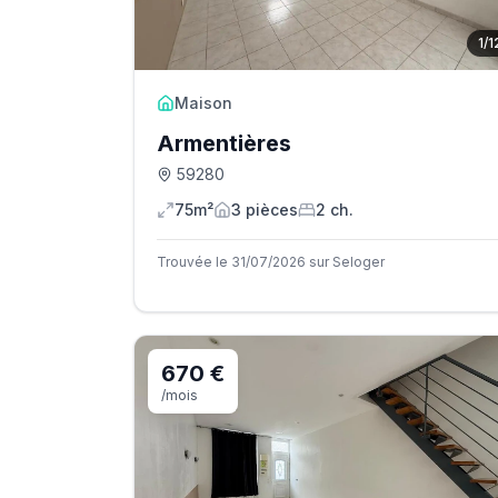
1
/
1
Maison
Armentières
59280
75m²
3
pièce
s
2
ch.
Trouvée le 31/07/2026 sur Seloger
670 €
/mois