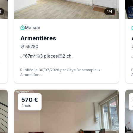
2
1
/
4
Maison
Armentières
59280
67m²
3
pièce
s
2
ch.
Publiée le 30/07/2026 par Citya Descampiaux
Armentières
570 €
/mois