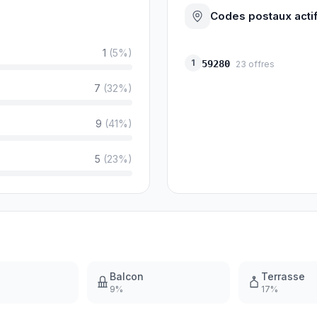
Codes postaux acti
1
(
5
%)
1
59280
23
offres
7
(
32
%)
9
(
41
%)
5
(
23
%)
Balcon
Terrasse
9
%
17
%