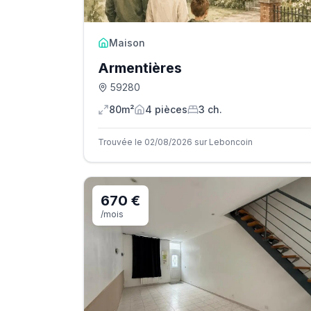
Maison
Armentières
59280
80m²
4
pièce
s
3
ch.
Trouvée le 02/08/2026 sur Leboncoin
670 €
/mois