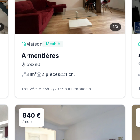
2
1
/
3
Maison
Meublé
Armentières
59280
31m²
2
pièce
s
1
ch.
Trouvée le 26/07/2026 sur Leboncoin
840 €
/mois