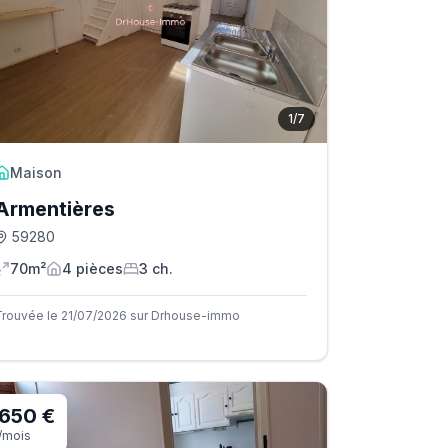
1
/
7
Maison
Armentières
59280
70m²
4
pièce
s
3
ch.
Trouvée le 21/07/2026 sur Drhouse-immo
650 €
/mois