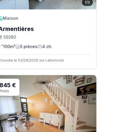
1
/
3
Maison
Armentières
59280
100m²
5
pièce
s
4
ch.
Trouvée le 02/08/2026 sur Leboncoin
845 €
/mois