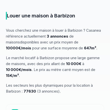
Louer
une
maison
à
Barbizon
Vous cherchez
une
maison
à louer
à
Barbizon
? Casanea
référence actuellement
3
annonces
de
maisons
disponibles
avec un prix moyen de
10000€/mois
pour une surface moyenne de
647
m²
.
Le marché
locatif
à
Barbizon
propose une large gamme
de
maisons
, avec des prix allant de
10 000
€
à
10 000
€/mois
.
Le prix au mètre carré moyen est de
15
€/m²
.
Les secteurs les plus dynamiques pour
la location
à
Barbizon
:
77630
(
3
annonces)
.