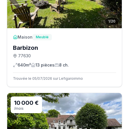
1
/
20
Maison
Meublé
Barbizon
77630
640m²
13
pièce
s
8
ch.
Trouvée le 05/07/2026 sur Lefigaroimmo
10 000 €
/mois