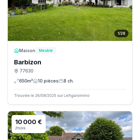
1
/
28
Maison
Meublé
Barbizon
77630
650m²
10
pièce
s
8
ch.
Trouvée le 26/08/2025 sur Lefigaroimmo
10 000 €
/mois