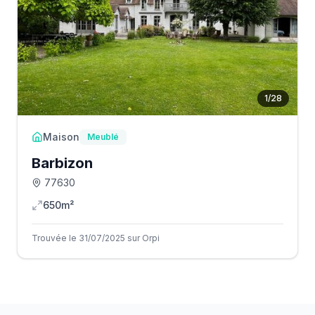
1
/
28
Maison
Meublé
Barbizon
77630
650m²
Trouvée le 31/07/2025 sur Orpi