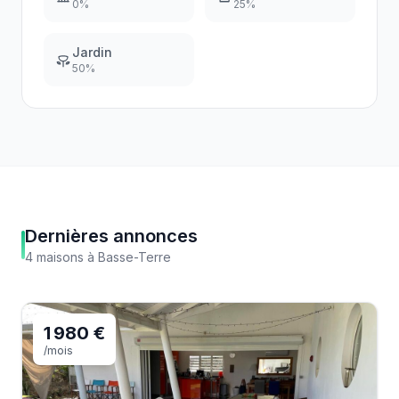
0
%
25
%
Jardin
50
%
Dernières annonces
4
maisons
à
Basse-Terre
1 980 €
/mois