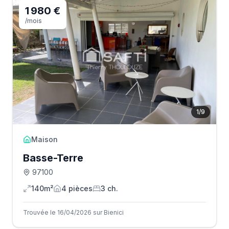
1 980 €
/mois
1
/
9
Maison
Basse-Terre
97100
140m²
4
pièce
s
3
ch.
Trouvée le 16/04/2026 sur Bienici