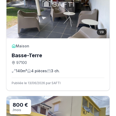
1
/
9
Maison
Basse-Terre
97100
140m²
4
pièce
s
3
ch.
Publiée le 13/06/2026 par SAFTI
800 €
/mois