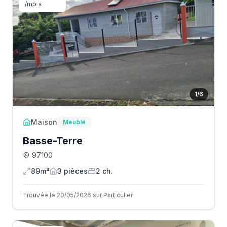
/mois
1
/
6
Maison
Meublé
Basse-Terre
97100
89m²
3
pièce
s
2
ch.
Trouvée le 20/05/2026 sur Particulier