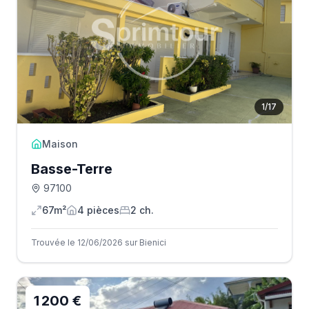
1
/
17
Maison
Basse-Terre
97100
67m²
4
pièce
s
2
ch.
Trouvée le 12/06/2026 sur Bienici
1 200 €