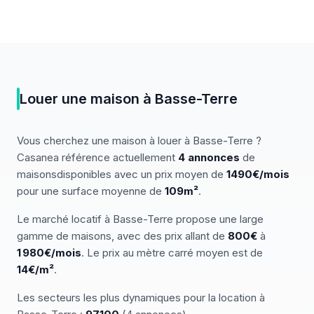
Louer
une
maison
à
Basse-Terre
Vous cherchez
une
maison
à louer
à
Basse-Terre
?
Casanea référence actuellement
4
annonces
de
maisons
disponibles
avec un prix moyen de
1490€/mois
pour une surface moyenne de
109
m²
.
Le marché
locatif
à
Basse-Terre
propose une large
gamme de
maisons
, avec des prix allant de
800
€
à
1 980
€/mois
.
Le prix au mètre carré moyen est de
14
€/m²
.
Les secteurs les plus dynamiques pour
la location
à