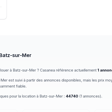
Batz-sur-Mer
 louer
à
Batz-sur-Mer
? Casanea référence actuellement
1
annon
-Mer
est suivi à partir des annonces disponibles, mais les prix m
isamment fiable.
iques pour
la location
à
Batz-sur-Mer
:
44740
(
1
annonces)
.