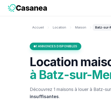
Casanea
Accueil
Location
Maison
Batz-sur-
1
ANNONCES DISPONIBLES
Location
mais
à
Batz-sur-Me
Découvrez
1
maisons
à louer
à
Batz-su
insuffisantes
.