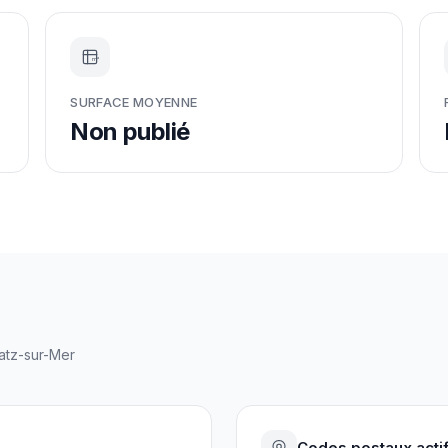
m²
SURFACE MOYENNE
Non publié
atz-sur-Mer
Codes postaux acti