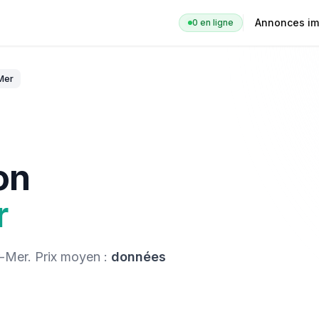
Annonces im
0
en ligne
Mer
on
r
r-Mer
. Prix moyen :
données