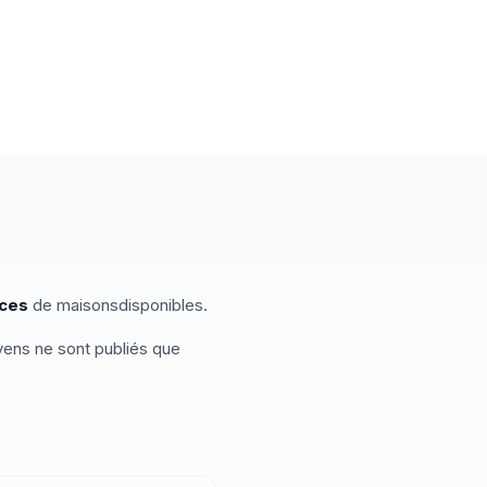
ces
de
maisons
disponibles
.
oyens ne sont publiés que