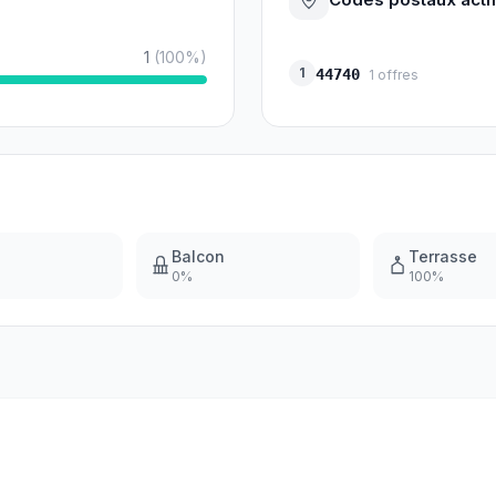
1
(
100
%)
1
44740
1
offres
Balcon
Terrasse
0
%
100
%