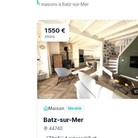
1
maisons
à
Batz-sur-Mer
1 550 €
/mois
1
/
Maison
Meublé
Batz-sur-Mer
44740