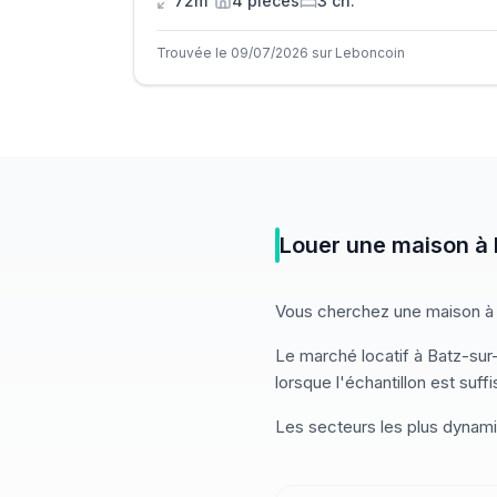
72m²
4
pièce
s
3
ch.
Trouvée le 09/07/2026 sur Leboncoin
Louer
une
maison
à
Vous cherchez
une
maison
à
Le marché
locatif
à
Batz-sur
lorsque l'échantillon est suff
Les secteurs les plus dynam