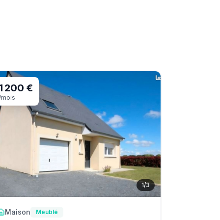
1 200 €
/mois
1
/
3
Maison
Meublé