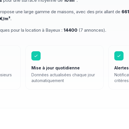
s
pour une surface moyenne de
101
m²
.
ropose une large gamme de
maisons
, avec des prix allant de
661
€/m²
.
iques pour
la location
à
Bayeux
:
14400
(
7
annonces)
.
Mise à jour quotidienne
Alerte
sieurs
Données actualisées chaque jour
Notific
automatiquement
critères