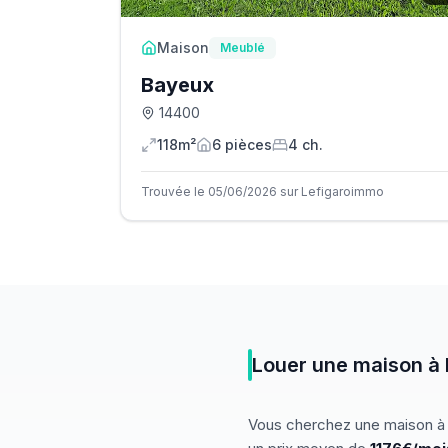
Maison
Meublé
Bayeux
14400
118m²
6
pièce
s
4
ch.
Trouvée le 05/06/2026 sur Lefigaroimmo
Louer
une
maison
à
Vous cherchez
une
maison
à