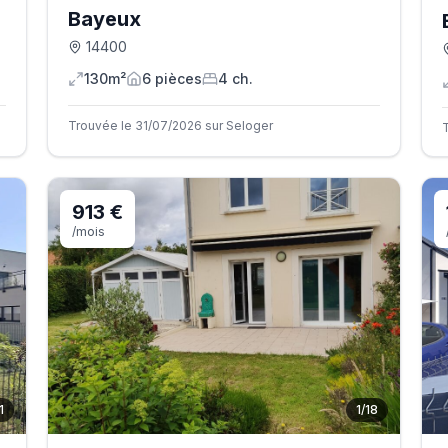
Bayeux
14400
130m²
6
pièce
s
4
ch.
Trouvée le 31/07/2026 sur Seloger
913 €
/mois
1
1
/
18