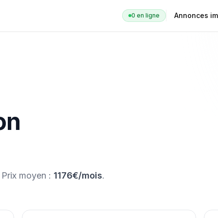
Annonces im
0
en ligne
on
. Prix moyen :
1176€/mois
.