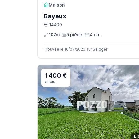
Maison
Bayeux
14400
107m²
5
pièce
s
4
ch.
Trouvée le 10/07/2026 sur Seloger
1 400 €
/mois
1
/
1