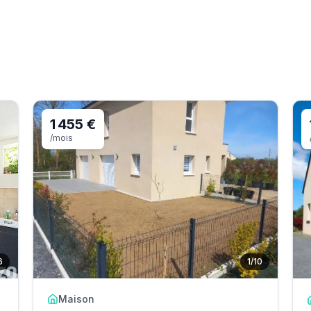
1 455 €
/mois
6
1
/
10
Maison