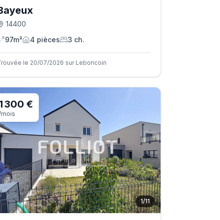
Bayeux
14400
97m²
4
pièce
s
3
ch.
Trouvée le 20/07/2026 sur Leboncoin
1 300 €
/mois
1
/
11