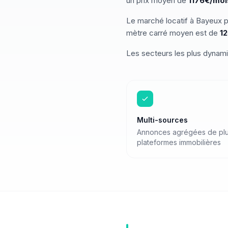
un prix moyen de
1176€/moi
Le marché
locatif
à
Bayeux
p
mètre carré moyen est de
12
Les secteurs les plus dynam
Multi-sources
Annonces agrégées de plu
plateformes immobilières