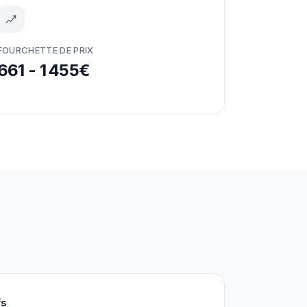
FOURCHETTE DE PRIX
661 - 1 455€
fs