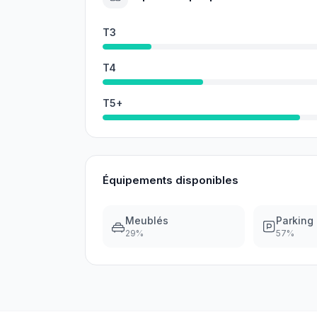
T3
T4
T5+
Équipements disponibles
Meublés
Parking
29
%
57
%