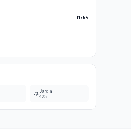
1176€
Jardin
43
%