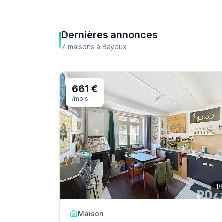
Dernières annonces
7
maisons
à
Bayeux
661 €
/mois
1
/
Maison