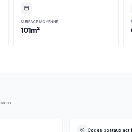
m²
SURFACE MOYENNE
101m²
ayeux
Codes postaux acti