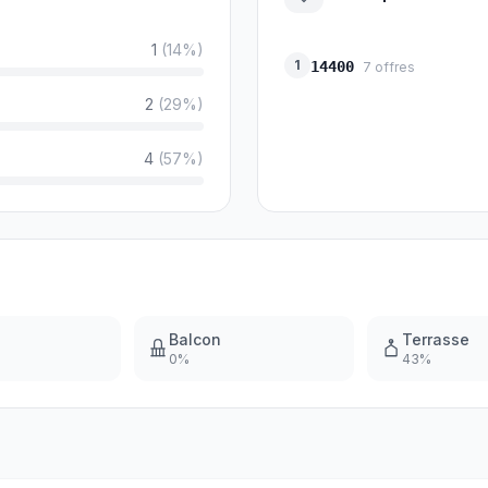
1
(
14
%)
1
14400
7
offres
2
(
29
%)
4
(
57
%)
Balcon
Terrasse
0
%
43
%