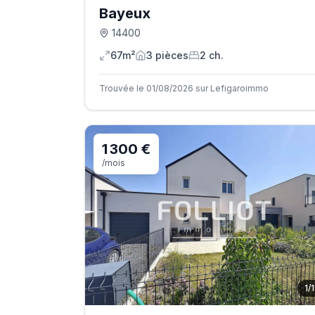
Bayeux
14400
67m²
3
pièce
s
2
ch.
Trouvée le 01/08/2026 sur Lefigaroimmo
1 300 €
/mois
1
/
1