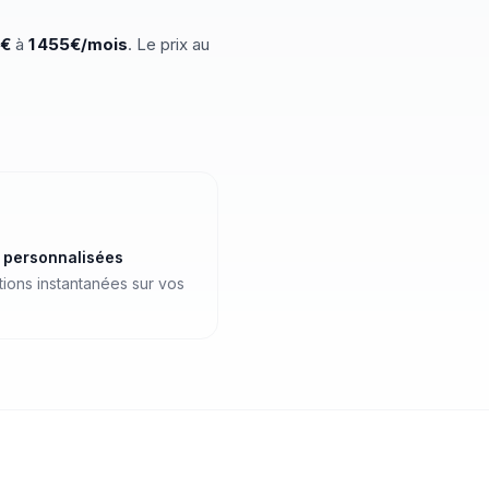
€
à
1 455
€/mois
.
Le prix au
s personnalisées
ations instantanées sur vos