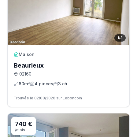
1
/
3
Maison
Beaurieux
02160
80m²
4
pièce
s
3
ch.
Trouvée le 02/08/2026 sur Leboncoin
740 €
/mois