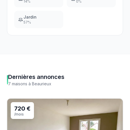
14
%
0
%
Jardin
57
%
Dernières annonces
7
maisons
à
Beaurieux
720 €
/mois