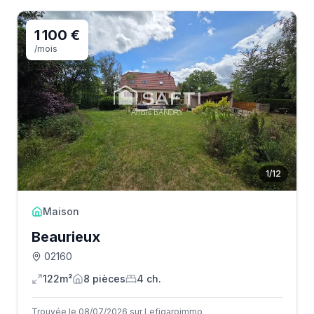
1 100 €
/mois
1
/
12
Maison
Beaurieux
02160
122m²
8
pièce
s
4
ch.
Trouvée le 08/07/2026 sur Lefigaroimmo