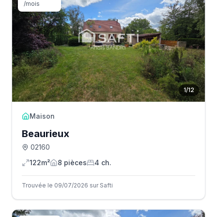
/mois
1
/
12
Maison
Beaurieux
02160
122m²
8
pièce
s
4
ch.
Trouvée le 09/07/2026 sur Safti