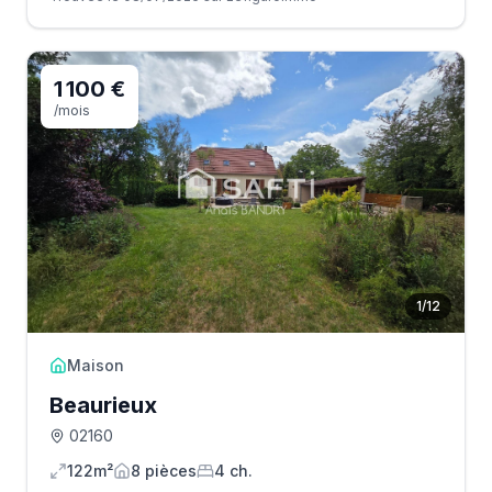
1 100 €
/mois
1
/
12
Maison
Beaurieux
02160
122m²
8
pièce
s
4
ch.