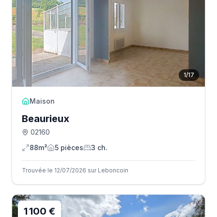
1
/
17
Maison
Beaurieux
02160
88m²
5
pièce
s
3
ch.
Trouvée le 12/07/2026 sur Leboncoin
1 100 €