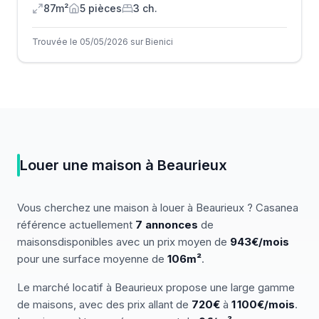
87m²
5
pièce
s
3
ch.
Trouvée le 05/05/2026 sur Bienici
Louer
une
maison
à
Beaurieux
Vous cherchez
une
maison
à louer
à
Beaurieux
? Casanea
référence actuellement
7
annonces
de
maisons
disponibles
avec un prix moyen de
943€/mois
pour une surface moyenne de
106
m²
.
Le marché
locatif
à
Beaurieux
propose une large gamme
de
maisons
, avec des prix allant de
720
€
à
1 100
€/mois
.