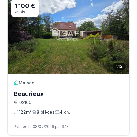
1 100 €
/mois
1
/
12
Maison
Beaurieux
02160
122m²
8
pièce
s
4
ch.
Publiée le 08/07/2026 par SAFTI