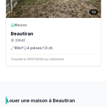
1
/
3
Maison
Beautiran
33640
80m²
4
pièce
s
3
ch.
Trouvée le 30/07/2026 sur Leboncoin
Louer
une
maison
à
Beautiran