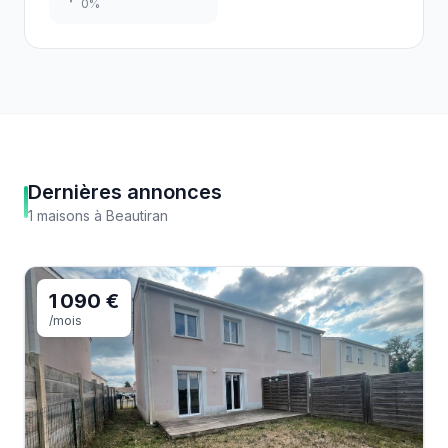
0
%
Dernières annonces
1
maisons
à
Beautiran
1 090 €
/mois