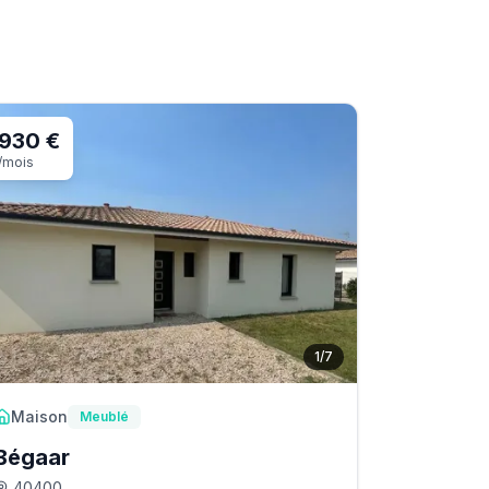
930 €
/mois
1
/
7
Maison
Meublé
Bégaar
40400