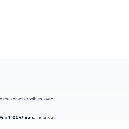
e
maisons
disponibles
avec
0
€
à
1 100
€/mois
.
Le prix au