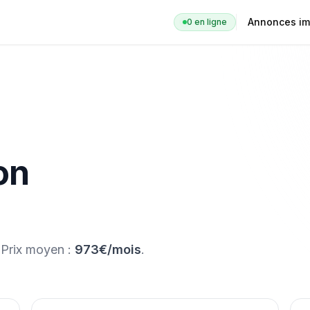
Annonces im
0
en ligne
on
 Prix moyen :
973€/mois
.