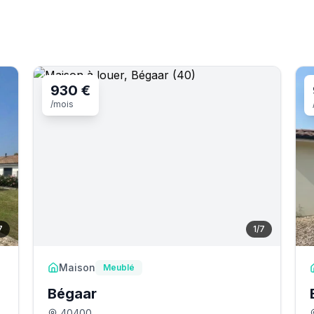
930 €
/mois
7
1
/
7
Maison
Meublé
Bégaar
40400