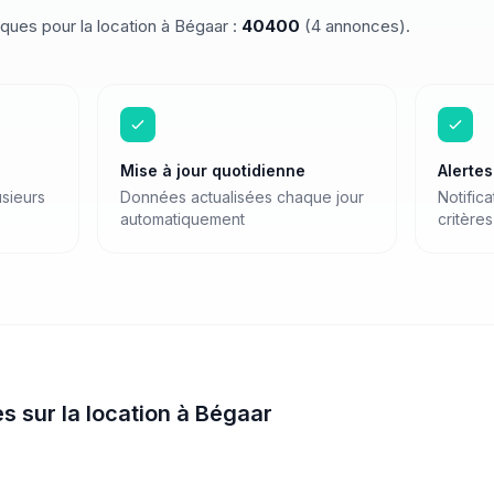
iques pour
la location
à
Bégaar
:
40400
(
4
annonces)
.
Mise à jour quotidienne
Alerte
sieurs
Données actualisées chaque jour
Notific
automatiquement
critères
es sur
la location
à
Bégaar