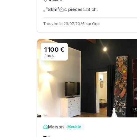
86m²
4
pièce
s
3
ch.
Trouvée le 29/07/2026 sur Orpi
1 100 €
/mois
1
/
Maison
Meublé