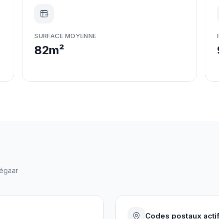
m²
SURFACE MOYENNE
82m²
égaar
Codes postaux acti