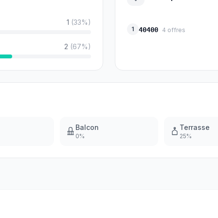
1
(
33
%)
1
40400
4
offres
2
(
67
%)
Balcon
Terrasse
0
%
25
%