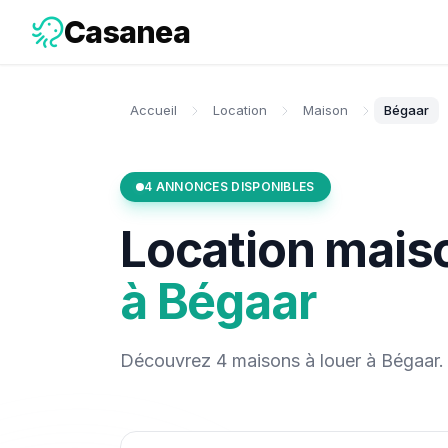
Casanea
Accueil
Location
Maison
Bégaar
4
ANNONCES DISPONIBLES
Location
mais
à
Bégaar
Découvrez
4
maisons
à louer
à
Bégaar
.