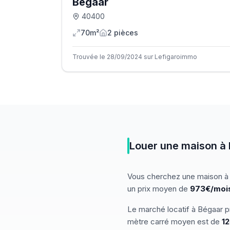
Bégaar
40400
70m²
2
pièce
s
Trouvée le 28/09/2024 sur Lefigaroimmo
Louer
une
maison
à
Vous cherchez
une
maison
à
un prix moyen de
973€/moi
Le marché
locatif
à
Bégaar
p
mètre carré moyen est de
12