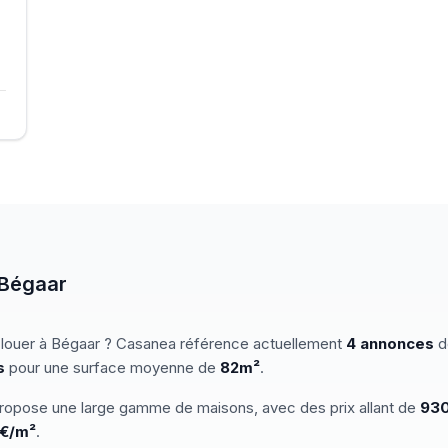
Bégaar
 louer
à
Bégaar
? Casanea référence actuellement
4
annonces
d
s
pour une surface moyenne de
82
m²
.
ropose une large gamme de
maisons
, avec des prix allant de
93
€/m²
.