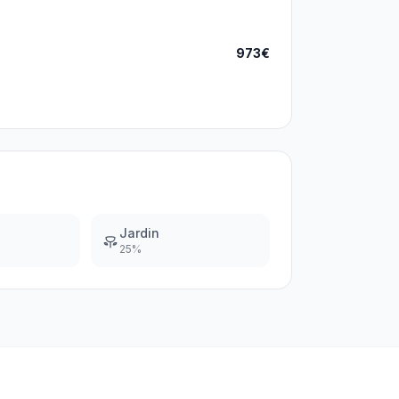
973€
Jardin
25
%