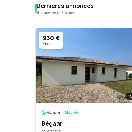
Dernières annonces
4
maisons
à
Bégaar
930 €
/mois
1
/
Maison
Meublé
Bégaar
40400