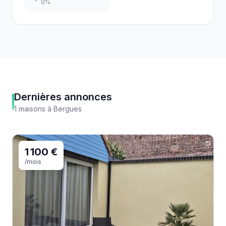
0
%
Dernières annonces
1
maisons
à
Bergues
1 100 €
/mois