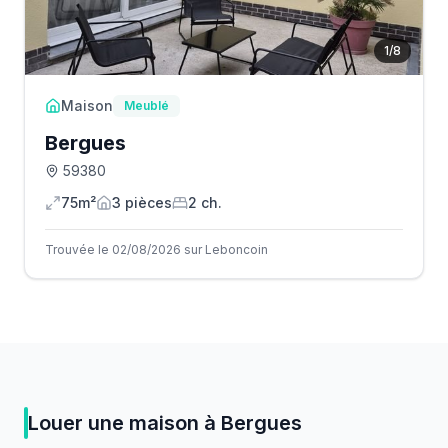
1
/
8
Maison
Meublé
Bergues
59380
75m²
3
pièce
s
2
ch.
Trouvée le 02/08/2026 sur Leboncoin
Louer
une
maison
à
Bergues