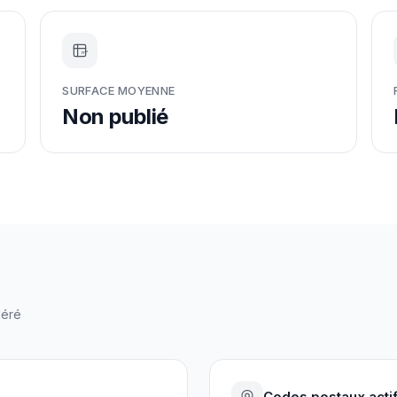
m²
SURFACE MOYENNE
Non publié
léré
Codes postaux acti