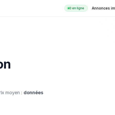
Annonces im
0
en ligne
on
Prix moyen :
données