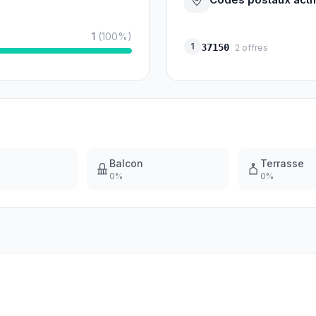
1
(
100
%)
1
37150
2
offres
Balcon
Terrasse
0
%
0
%