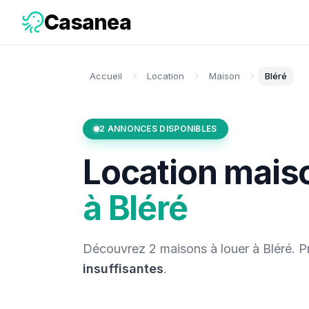
Casanea
Accueil
Location
Maison
Bléré
2
ANNONCES DISPONIBLES
Location
mais
à
Bléré
Découvrez
2
maisons
à louer
à
Bléré
. 
insuffisantes
.