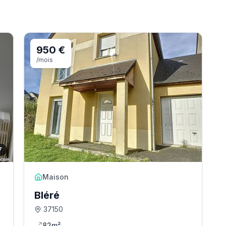
950 €
/mois
7
Maison
Bléré
37150
82m²