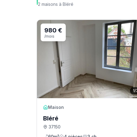
2
maisons
à
Bléré
980 €
/mois
1
/
Maison
Bléré
37150
60m²
4
pièce
s
3
ch.