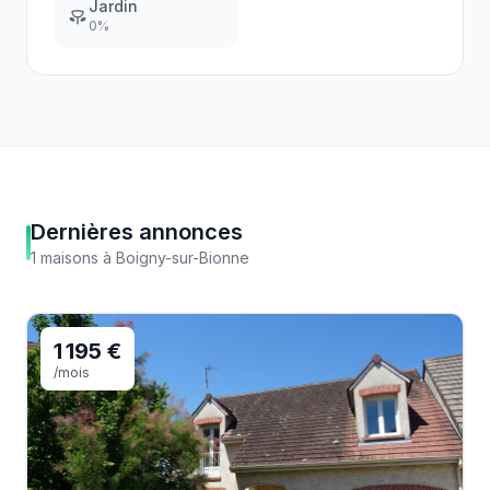
Jardin
0
%
Dernières annonces
1
maisons
à
Boigny-sur-Bionne
1 195 €
/mois