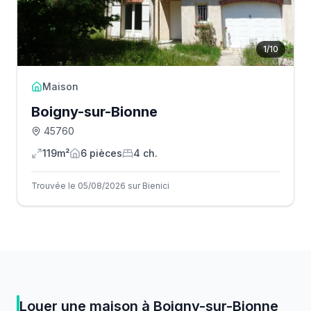
1
/
10
Maison
Boigny-sur-Bionne
45760
119m²
6
pièce
s
4
ch.
Trouvée le 05/08/2026 sur Bienici
Louer
une
maison
à
Boigny-sur-Bionne