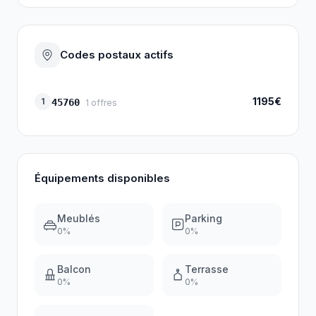
Codes postaux actifs
1195€
1
45760
1
offres
Équipements disponibles
Meublés
Parking
0
%
0
%
Balcon
Terrasse
0
%
0
%