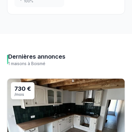
100
%
Dernières annonces
1
maisons
à
Boismé
730 €
/mois