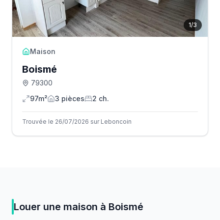
1
/
3
Maison
Boismé
79300
97m²
3
pièce
s
2
ch.
Trouvée le 26/07/2026 sur Leboncoin
Louer
une
maison
à
Boismé