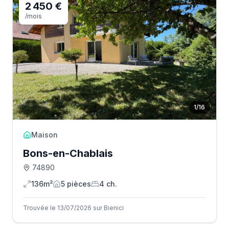
2 450 €
/mois
1
/
16
Maison
Bons-en-Chablais
74890
136m²
5
pièce
s
4
ch.
Trouvée le 13/07/2026 sur Bienici