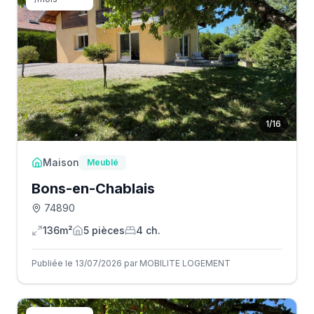
1
/
16
Maison
Meublé
Bons-en-Chablais
74890
136m²
5
pièce
s
4
ch.
Publiée le 13/07/2026 par MOBILITE LOGEMENT