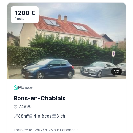
1 200 €
/mois
1
/
3
Maison
Bons-en-Chablais
74890
88m²
4
pièce
s
3
ch.
Trouvée le 12/07/2026 sur Leboncoin