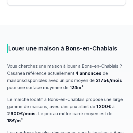
Louer
une
maison
à
Bons-en-Chablais
Vous cherchez
une
maison
à louer
à
Bons-en-Chablais
?
Casanea référence actuellement
4
annonces
de
maisons
disponibles
avec un prix moyen de
2175€/mois
pour une surface moyenne de
124
m²
.
Le marché
locatif
à
Bons-en-Chablais
propose une large
gamme de
maisons
, avec des prix allant de
1 200
€
à
2 600
€/mois
.
Le prix au mètre carré moyen est de
18
€/m²
.
Les secteurs les plus dynamiques pour
la location
à
Bons-