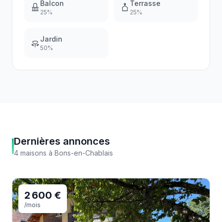
Balcon
Terrasse
25
%
25
%
Jardin
50
%
Dernières annonces
4
maisons
à
Bons-en-Chablais
2 600 €
/mois