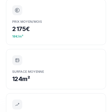
PRIX MOYEN/MOIS
2 175€
18€/m²
m²
SURFACE MOYENNE
124m²