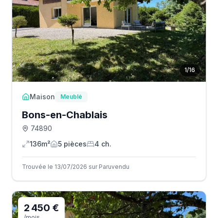
1
/
16
Maison
Meublé
Bons-en-Chablais
74890
136m²
5
pièce
s
4
ch.
Trouvée le 13/07/2026 sur Paruvendu
2 450 €
/mois