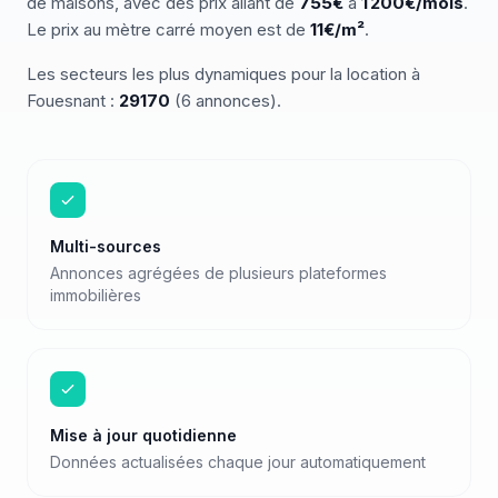
de
maisons
, avec des prix allant de
755
€
à
1 200
€/mois
.
Le prix au mètre carré moyen est de
11
€/m²
.
Les secteurs les plus dynamiques pour
la location
à
Fouesnant
:
29170
(
6
annonces)
.
Multi-sources
Annonces agrégées de plusieurs plateformes
immobilières
Mise à jour quotidienne
Données actualisées chaque jour automatiquement