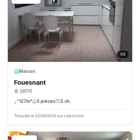
1
/
3
Maison
Fouesnant
29170
127m²
5
pièce
s
3
ch.
Trouvée le 02/08/2026 sur Leboncoin