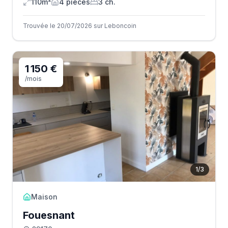
110m²
4
pièce
s
3
ch.
Trouvée le 20/07/2026 sur Leboncoin
1 150 €
/mois
1
/
3
Maison
Fouesnant