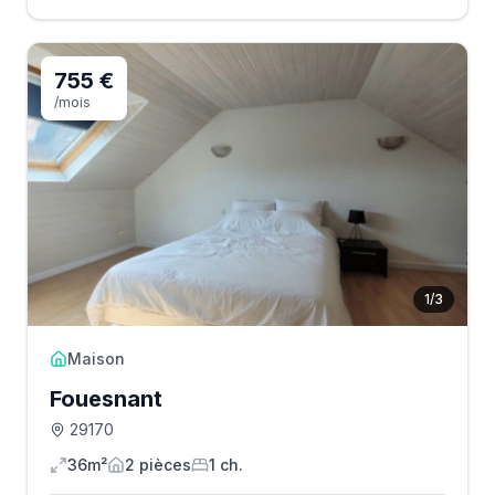
755 €
/mois
1
/
3
Maison
Fouesnant
29170
36m²
2
pièce
s
1
ch.