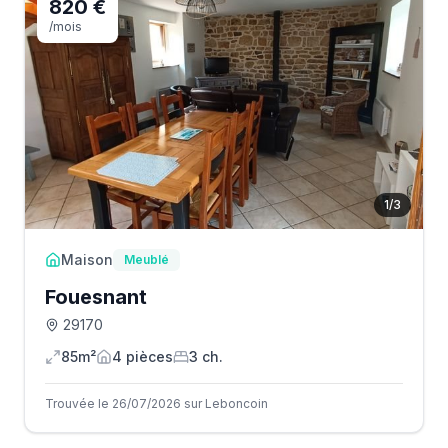
820 €
/mois
1
/
3
Maison
Meublé
Fouesnant
29170
85m²
4
pièce
s
3
ch.
Trouvée le 26/07/2026 sur Leboncoin