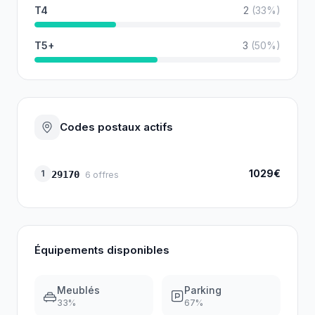
T4
2
(
33
%)
T5+
3
(
50
%)
Codes postaux actifs
1029€
1
29170
6
offres
Équipements disponibles
Meublés
Parking
33
%
67
%