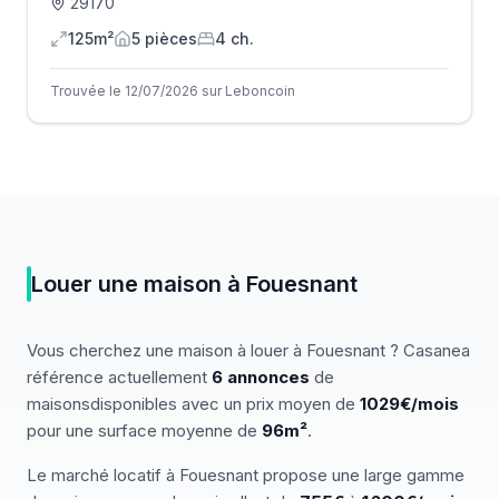
29170
125m²
5
pièce
s
4
ch.
Trouvée le 12/07/2026 sur Leboncoin
Louer
une
maison
à
Fouesnant
Vous cherchez
une
maison
à louer
à
Fouesnant
? Casanea
référence actuellement
6
annonces
de
maisons
disponibles
avec un prix moyen de
1029€/mois
pour une surface moyenne de
96
m²
.
Le marché
locatif
à
Fouesnant
propose une large gamme