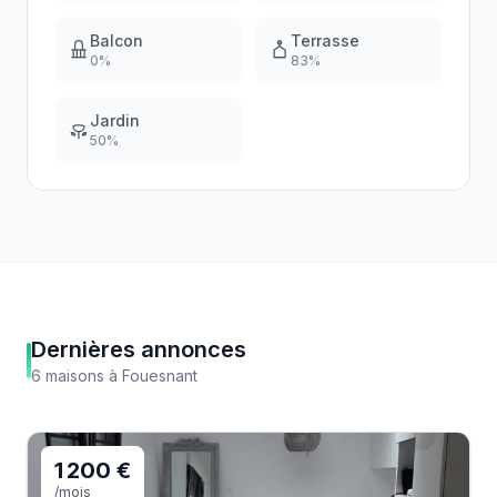
Balcon
Terrasse
0
%
83
%
Jardin
50
%
Dernières annonces
6
maisons
à
Fouesnant
1 200 €
/mois