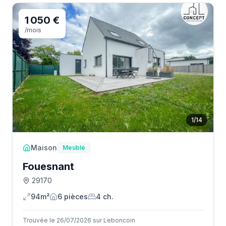
1 050 €
/mois
1
/
14
Maison
Meublé
Fouesnant
29170
94m²
6
pièce
s
4
ch.
Trouvée le 26/07/2026 sur Leboncoin