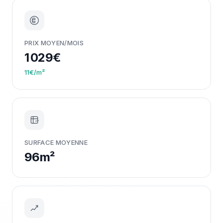
PRIX MOYEN/MOIS
1 029€
11€/m²
m²
SURFACE MOYENNE
96m²