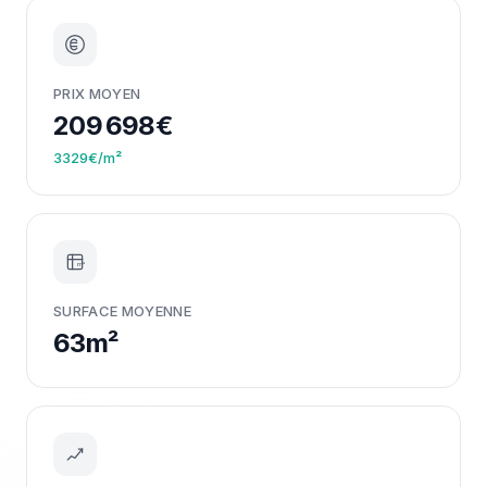
PRIX MOYEN
209 698€
3329€/m²
m²
SURFACE MOYENNE
63m²