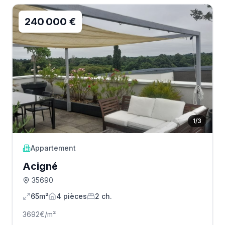
240 000 €
1
/
3
Appartement
Acigné
35690
65m²
4
pièce
s
2
ch.
3692
€/m²