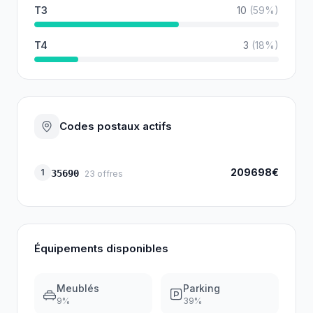
T3
10
(
59
%)
T4
3
(
18
%)
Codes postaux actifs
209698€
1
35690
23
offres
Équipements disponibles
Meublés
Parking
9
%
39
%