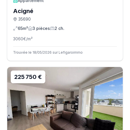
Appartement
Acigné
35690
65m²
3
pièce
s
2
ch.
3060
€/m²
Trouvée le 18/05/2026 sur Lefigaroimmo
225 750 €