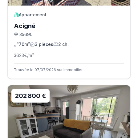
Appartement
Acigné
35690
70m²
3
pièce
s
2
ch.
3623
€/m²
Trouvée le 07/07/2026 sur Immobilier
202 800 €