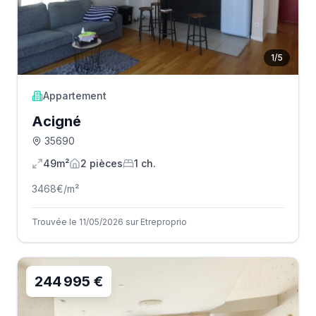
1
/
5
Appartement
Acigné
35690
49m²
2
pièce
s
1
ch.
3468
€/m²
Trouvée le 11/05/2026 sur Etreproprio
244 995 €