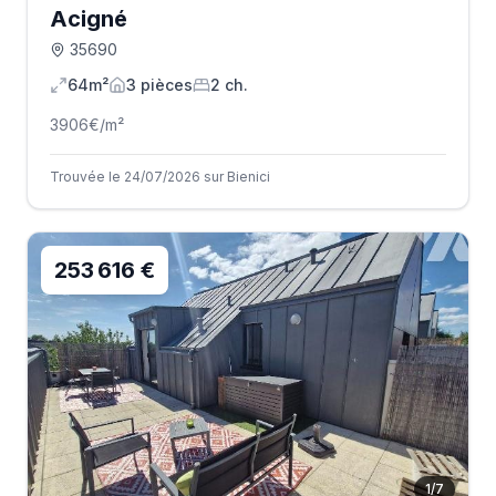
Acigné
35690
64m²
3
pièce
s
2
ch.
3906
€/m²
Trouvée le 24/07/2026 sur Bienici
253 616 €
1
/
7