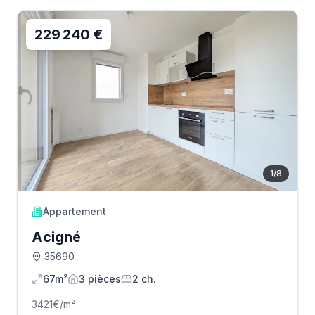
229 240 €
1
/
8
Appartement
Acigné
35690
67m²
3
pièce
s
2
ch.
3421
€/m²