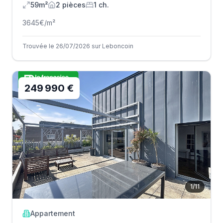
59m²
2
pièce
s
1
ch.
3645
€/m²
Trouvée le 26/07/2026 sur Leboncoin
249 990 €
1
/
11
Appartement