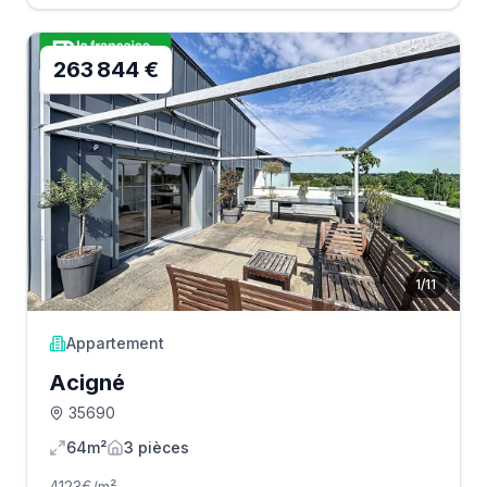
263 844 €
1
/
11
Appartement
Acigné
35690
64m²
3
pièce
s
4123
€/m²