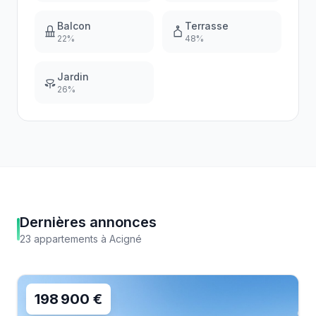
Balcon
Terrasse
22
%
48
%
Jardin
26
%
Dernières annonces
23
appartements
à
Acigné
198 900 €