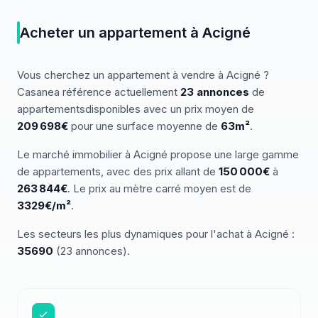
Acheter
un
appartement
à
Acigné
Vous cherchez
un
appartement
à vendre
à
Acigné
?
Casanea référence actuellement
23
annonces
de
appartements
disponibles
avec un prix moyen de
209 698€
pour une surface moyenne de
63
m²
.
Le marché
immobilier
à
Acigné
propose une large gamme
de
appartements
, avec des prix allant de
150 000
€
à
263 844
€
.
Le prix au mètre carré moyen est de
3329
€/m²
.
Les secteurs les plus dynamiques pour
l'achat
à
Acigné
:
35690
(
23
annonces)
.