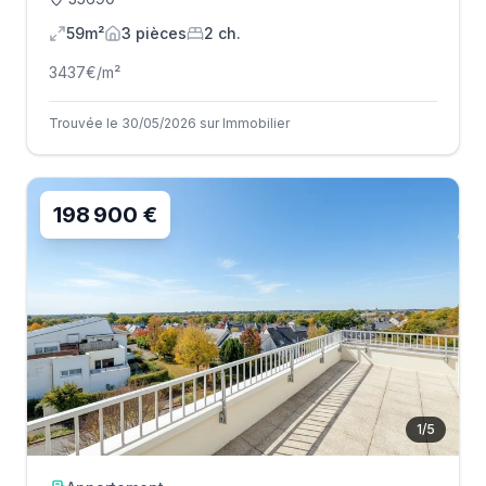
59m²
3
pièce
s
2
ch.
3437
€/m²
Trouvée le 30/05/2026 sur Immobilier
198 900 €
1
/
5