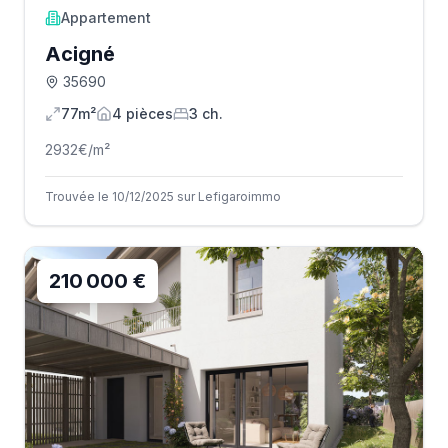
Appartement
Acigné
35690
77m²
4
pièce
s
3
ch.
2932
€/m²
Trouvée le 10/12/2025 sur Lefigaroimmo
210 000 €