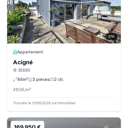
1
/
10
Appartement
Acigné
35690
64m²
3
pièce
s
2
ch.
4103
€/m²
Trouvée le 12/06/2026 sur Immobilier
169 950 €