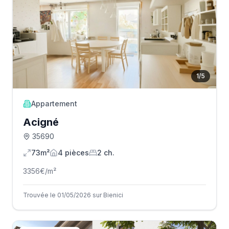
1
/
5
Appartement
Acigné
35690
73m²
4
pièce
s
2
ch.
3356
€/m²
Trouvée le 01/05/2026 sur Bienici