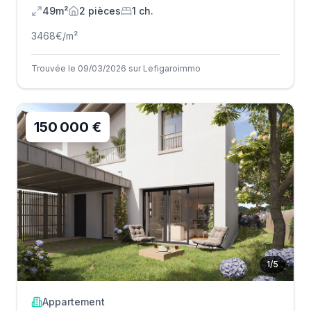
49m²
2
pièce
s
1
ch.
3468
€/m²
Trouvée le 09/03/2026 sur Lefigaroimmo
150 000 €
1
/
5
Appartement