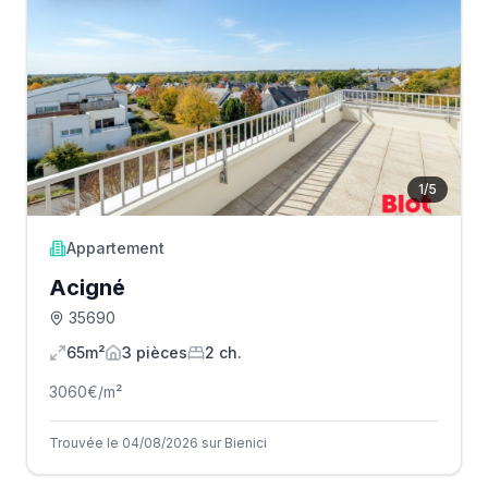
1
/
5
Appartement
Acigné
35690
65m²
3
pièce
s
2
ch.
3060
€/m²
Trouvée le 04/08/2026 sur Bienici