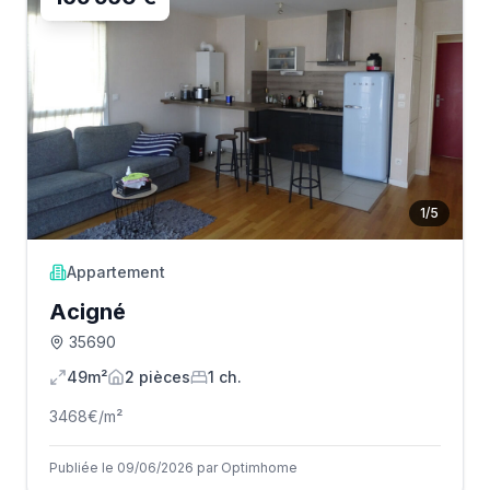
1
/
5
Appartement
Acigné
35690
49m²
2
pièce
s
1
ch.
3468
€/m²
Publiée le 09/06/2026 par Optimhome