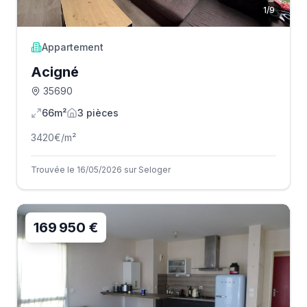
1
/
9
Appartement
Acigné
35690
66m²
3
pièce
s
3420
€/m²
Trouvée le 16/05/2026 sur Seloger
169 950 €