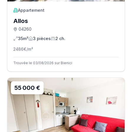
Appartement
Allos
04260
35m²
3
pièce
s
2
ch.
2486
€/m²
Trouvée le 03/08/2026 sur Bienici
55 000 €