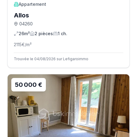
Appartement
Allos
04260
26m²
2
pièce
s
1
ch.
2115
€/m²
Trouvée le 04/08/2026 sur Lefigaroimmo
50 000 €