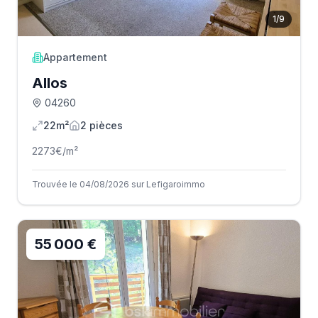
1
/
9
Appartement
Allos
04260
22m²
2
pièce
s
2273
€/m²
Trouvée le 04/08/2026 sur Lefigaroimmo
55 000 €