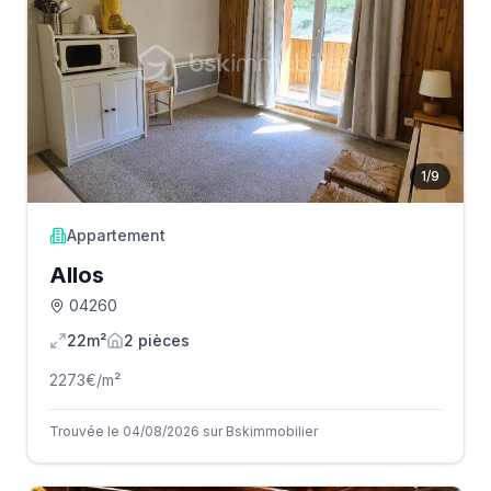
1
/
9
Appartement
Allos
04260
22m²
2
pièce
s
2273
€/m²
Trouvée le 04/08/2026 sur Bskimmobilier