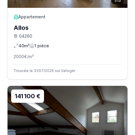
1
/
13
Appartement
Allos
04260
40m²
1
pièce
2000
€/m²
Trouvée le 31/07/2026 sur Seloger
141 100 €