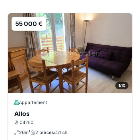
55 000 €
1
/
10
Appartement
Allos
04260
26m²
2
pièce
s
1
ch.