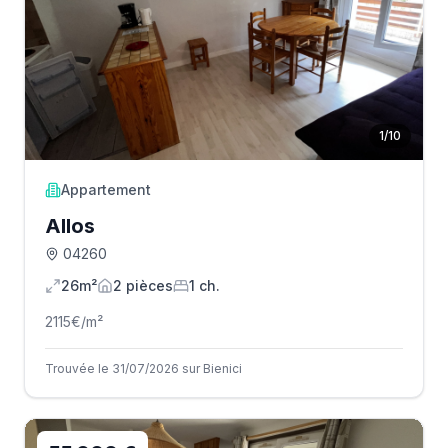
1
/
10
Appartement
Allos
04260
26m²
2
pièce
s
1
ch.
2115
€/m²
Trouvée le 31/07/2026 sur Bienici