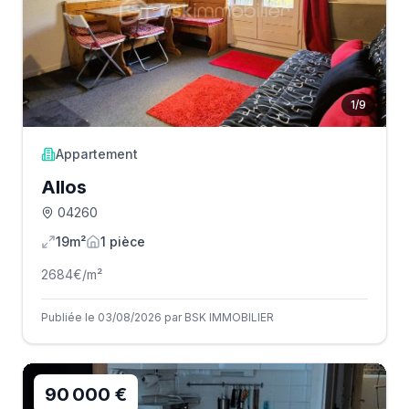
1
/
9
Appartement
Allos
04260
19m²
1
pièce
2684
€/m²
Publiée le 03/08/2026 par BSK IMMOBILIER
90 000 €