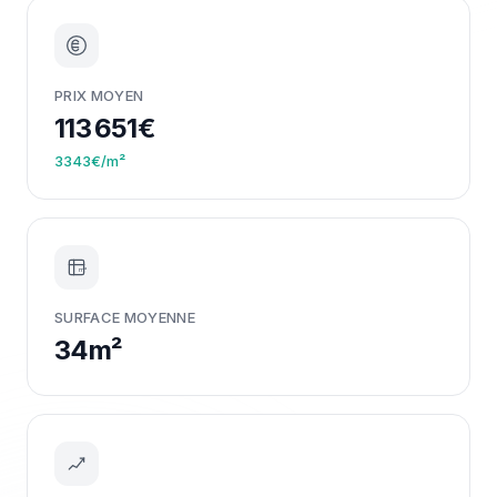
PRIX MOYEN
113 651€
3343€/m²
m²
SURFACE MOYENNE
34m²