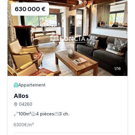
630 000 €
1
/
16
Appartement
Allos
04260
100m²
4
pièce
s
3
ch.
6300
€/m²