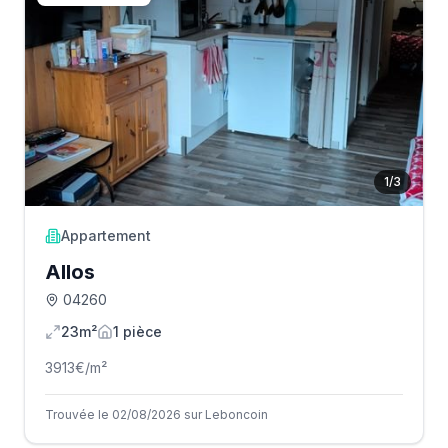
1
/
3
Appartement
Allos
04260
23m²
1
pièce
3913
€/m²
Trouvée le 02/08/2026 sur Leboncoin