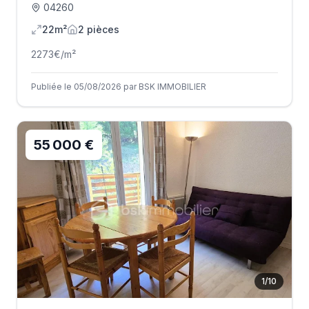
04260
22m²
2
pièce
s
2273
€/m²
Publiée le 05/08/2026 par BSK IMMOBILIER
55 000 €
1
/
10