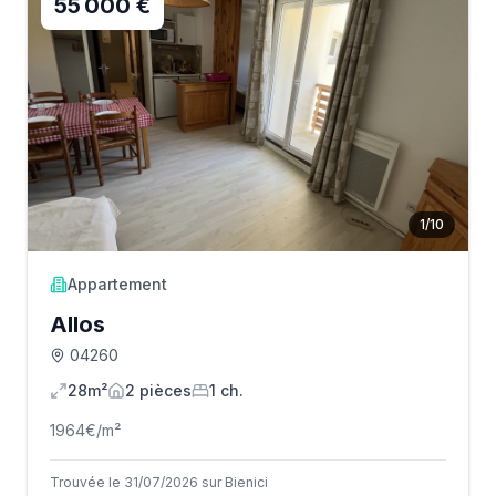
55 000 €
1
/
10
Appartement
Allos
04260
28m²
2
pièce
s
1
ch.
1964
€/m²
Trouvée le 31/07/2026 sur Bienici