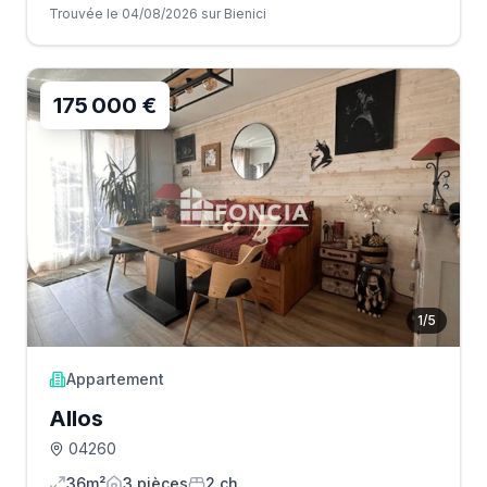
Trouvée le 04/08/2026 sur Bienici
175 000 €
1
/
5
Appartement
Allos
04260
36m²
3
pièce
s
2
ch.