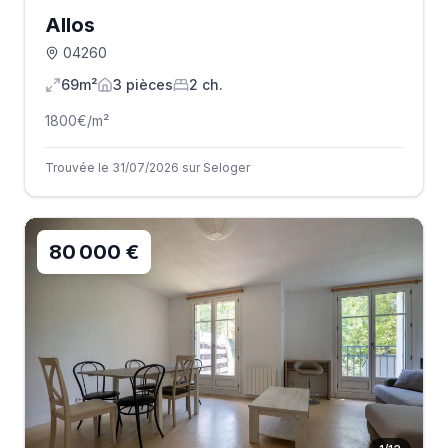
Allos
04260
69m²
3
pièce
s
2
ch.
1800
€/m²
Trouvée le 31/07/2026 sur Seloger
80 000 €