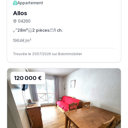
Appartement
Allos
04260
28m²
2
pièce
s
1
ch.
1964
€/m²
Trouvée le 31/07/2026 sur Bskimmobilier
120 000 €