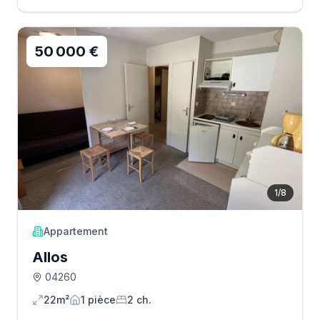
50 000 €
1
/
8
Appartement
Allos
04260
22m²
1
pièce
2
ch.