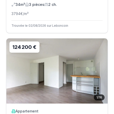
34m²
3
pièce
s
2
ch.
3794
€/m²
Trouvée le 02/08/2026 sur Leboncoin
124 200 €
1
/
16
Appartement