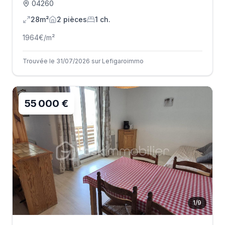
04260
28m²
2
pièce
s
1
ch.
1964
€/m²
Trouvée le 31/07/2026 sur Lefigaroimmo
55 000 €
1
/
9