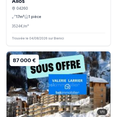
Allos
04260
17m²
1
pièce
3524
€/m²
Trouvée le 04/08/2026 sur Bienici
87 000 €
1
/
11