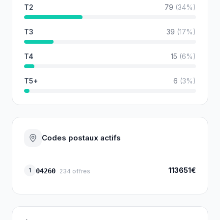
T2
79
(
34
%)
T3
39
(
17
%)
T4
15
(
6
%)
T5+
6
(
3
%)
Codes postaux actifs
113651€
1
04260
234
offres