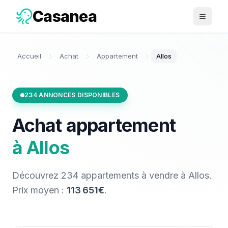
Casanea
Ouvrir 
Accueil
Achat
Appartement
Allos
234
ANNONCES DISPONIBLES
Achat
appartement
à
Allos
Découvrez
234
appartements
à vendre
à
Allos
.
Prix moyen :
113 651€
.