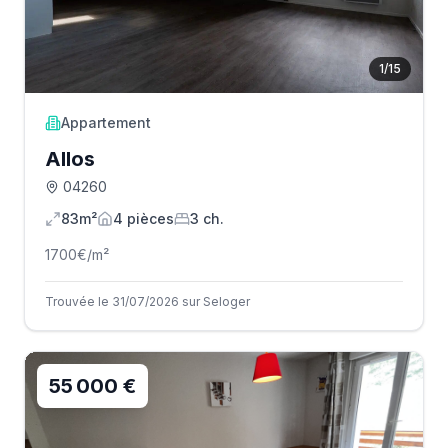
1
/
15
Appartement
Allos
04260
83m²
4
pièce
s
3
ch.
1700
€/m²
Trouvée le 31/07/2026 sur Seloger
55 000 €