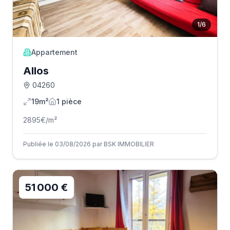
1
/
6
Appartement
Allos
04260
19m²
1
pièce
2895
€/m²
Publiée le 03/08/2026 par BSK IMMOBILIER
51 000 €