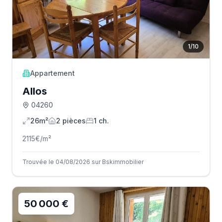
1
/
10
Appartement
Allos
04260
26m²
2
pièce
s
1
ch.
2115
€/m²
Trouvée le 04/08/2026 sur Bskimmobilier
50 000 €