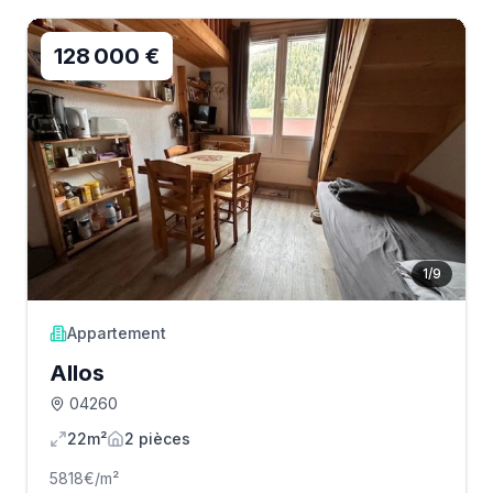
128 000 €
1
/
9
Appartement
Allos
04260
22m²
2
pièce
s
5818
€/m²