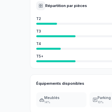
Répartition par pièces
T2
T3
T4
T5+
Équipements disponibles
Meublés
Parking
14
%
10
%