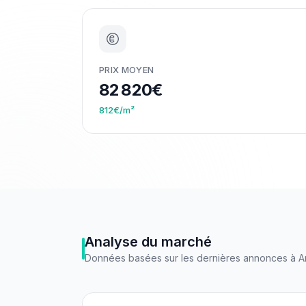
PRIX MOYEN
82 820€
812€/m²
Analyse du marché
Données basées sur les dernières annonces à
A