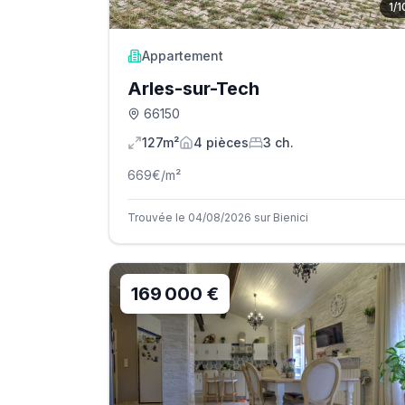
1
/
1
Appartement
Arles-sur-Tech
66150
127m²
4
pièce
s
3
ch.
669
€/m²
Trouvée le 04/08/2026 sur Bienici
169 000 €