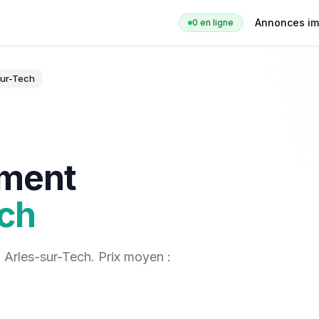
Annonces im
0
en ligne
sur-Tech
ement
ech
à
Arles-sur-Tech
. Prix moyen :