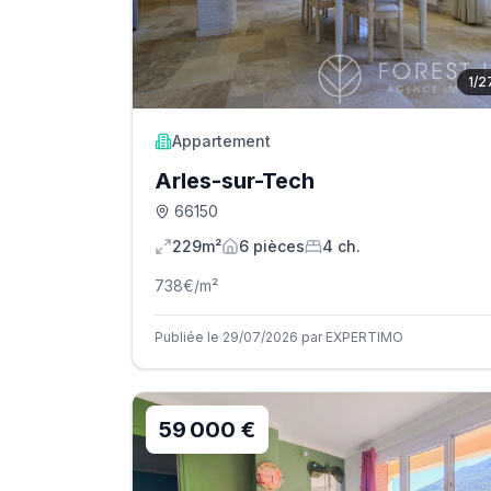
1
/
2
Appartement
Arles-sur-Tech
66150
229m²
6
pièce
s
4
ch.
738
€/m²
Publiée le 29/07/2026 par EXPERTIMO
59 000 €