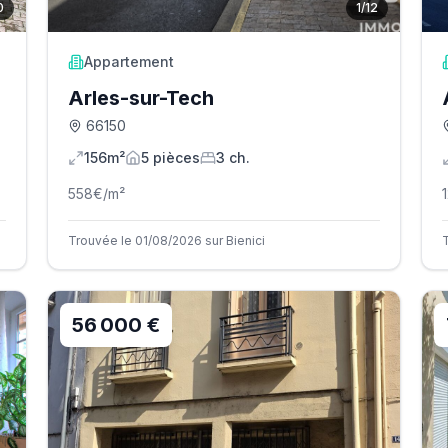
0
1
/
12
Appartement
Arles-sur-Tech
66150
156m²
5
pièce
s
3
ch.
558
€/m²
Trouvée le 01/08/2026 sur Bienici
56 000 €