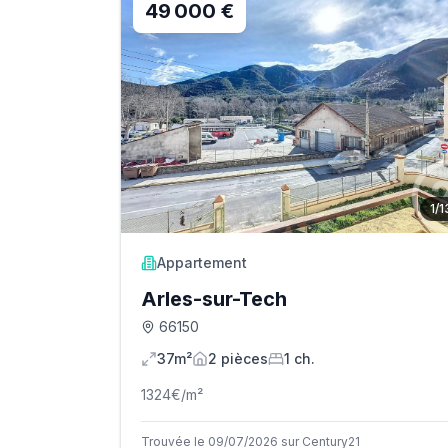
49 000 €
1
/
1
Appartement
Arles-sur-Tech
66150
37m²
2
pièce
s
1
ch.
1324
€/m²
Trouvée le 09/07/2026 sur Century21