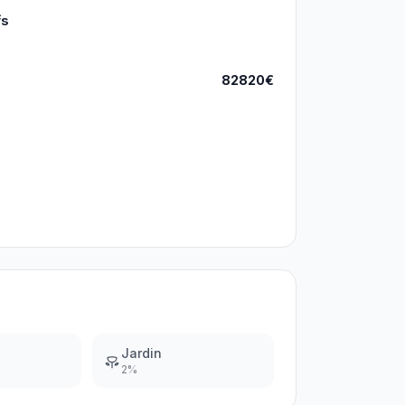
fs
82820€
Jardin
2
%