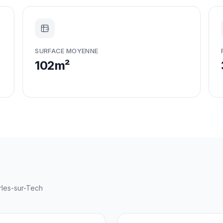
m²
SURFACE MOYENNE
102m²
rles-sur-Tech