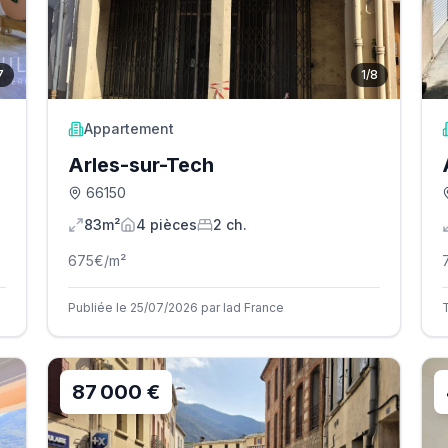
7
1
/
8
Appartement
Arles-sur-Tech
66150
83m²
4
pièce
s
2
ch.
675
€/m²
Publiée le 25/07/2026 par Iad France
87 000 €