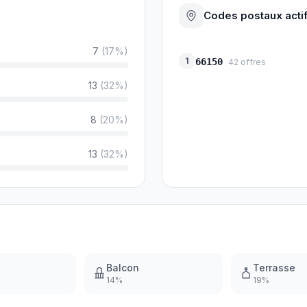
Codes postaux acti
7
(
17
%)
1
66150
42
offres
13
(
32
%)
8
(
20
%)
13
(
32
%)
Balcon
Terrasse
14
%
19
%