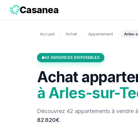
Casanea
Accueil
Achat
Appartement
Arles-
42
ANNONCES DISPONIBLES
Achat
appart
à
Arles-sur-T
Découvrez
42
appartements
à vendre
82 820€
.