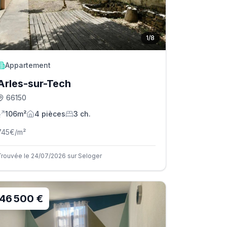
1
/
8
Appartement
Arles-sur-Tech
66150
106m²
4
pièce
s
3
ch.
745
€/m²
Trouvée le 24/07/2026 sur Seloger
46 500 €