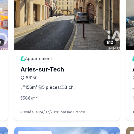
9
1
/
12
Appartement
Arles-sur-Tech
66150
156m²
5
pièce
s
3
ch.
558
€/m²
Publiée le 24/07/2026 par Iad France