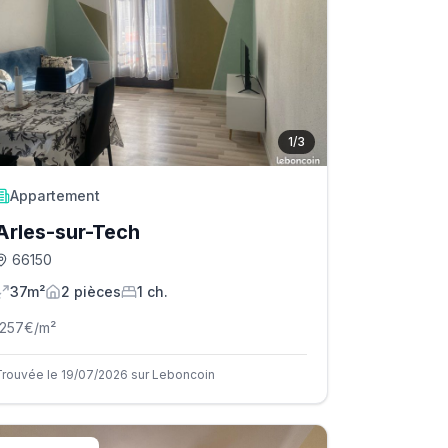
1
/
3
Appartement
Arles-sur-Tech
66150
37m²
2
pièce
s
1
ch.
1257
€/m²
Trouvée le 19/07/2026 sur Leboncoin