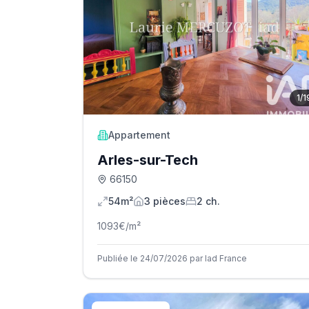
1
/
1
Appartement
Arles-sur-Tech
66150
54m²
3
pièce
s
2
ch.
1093
€/m²
Publiée le 24/07/2026 par Iad France