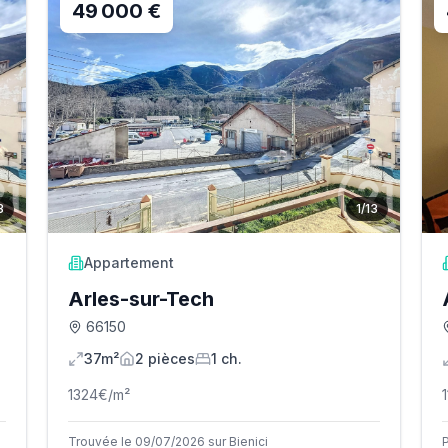
49 000 €
3
1
/
13
Appartement
Arles-sur-Tech
66150
37m²
2
pièce
s
1
ch.
1324
€/m²
Trouvée le 09/07/2026 sur Bienici