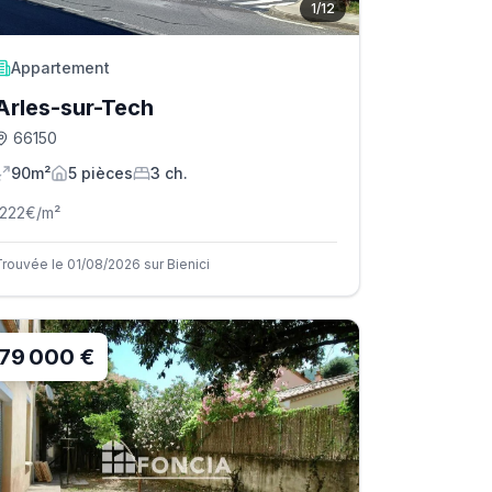
1
/
12
Appartement
Arles-sur-Tech
66150
90m²
5
pièce
s
3
ch.
1222
€/m²
Trouvée le 01/08/2026 sur Bienici
79 000 €