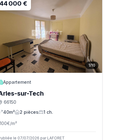
44 000 €
1
/
10
Appartement
Arles-sur-Tech
66150
40m²
2
pièce
s
1
ch.
1100
€/m²
Publiée le 07/07/2026 par LAFORET